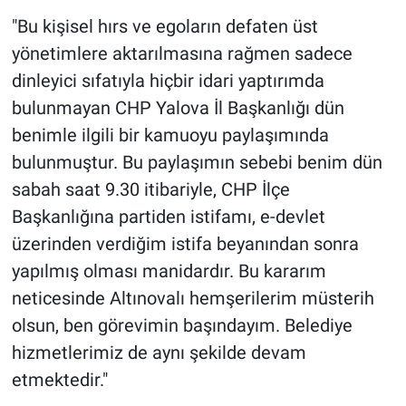
Nedir
"Bu kişisel hırs ve egoların defaten üst
yönetimlere aktarılmasına rağmen sadece
Popüler
dinleyici sıfatıyla hiçbir idari yaptırımda
Programlar
bulunmayan CHP Yalova İl Başkanlığı dün
benimle ilgili bir kamuoyu paylaşımında
Sağlık
bulunmuştur. Bu paylaşımın sebebi benim dün
sabah saat 9.30 itibariyle, CHP İlçe
Spor
Başkanlığına partiden istifamı, e-devlet
Teknoloji
üzerinden verdiğim istifa beyanından sonra
yapılmış olması manidardır. Bu kararım
Türkiye'nin Geleceği
neticesinde Altınovalı hemşerilerim müsterih
olsun, ben görevimin başındayım. Belediye
Türkiye'nin Gündemi
hizmetlerimiz de aynı şekilde devam
Yerel Gündem
etmektedir."