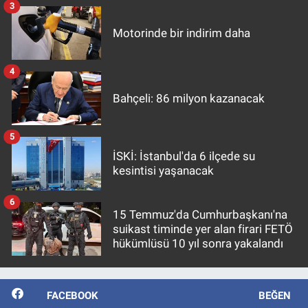
3
Motorinde bir indirim daha
4
Bahçeli: 86 milyon kazanacak
5
İSKİ: İstanbul'da 6 ilçede su
kesintisi yaşanacak
6
15 Temmuz'da Cumhurbaşkanı'na
suikast timinde yer alan firari FETÖ
hükümlüsü 10 yıl sonra yakalandı
FACEBOOK
BEĞEN