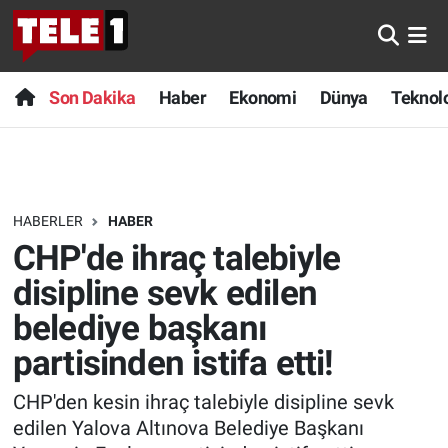
Anında Manşet
Son Dakika
Nöbetçi Eczaneler
Son Dakika
Haber
Ekonomi
Dünya
Teknolo
Başka Sohbetler
Haber
Hava Durumu
Belgesel
Ekonomi
Namaz Vakitleri
HABERLER
HABER
Bilim turu
Dünya
Trafik Durumu
CHP'de ihraç talebiyle
Bilim ve Teknoloji Evreni
Teknoloji
Süper Lig Puan Durumu ve Fikstür
disipline sevk edilen
belediye başkanı
Doğa Konuşuyor
Sağlık
Tüm Manşetler
partisinden istifa etti!
Dünya
Spor
Son Dakika Haberleri
CHP'den kesin ihraç talebiyle disipline sevk
edilen Yalova Altınova Belediye Başkanı
Ege Saati
Yayın Akışı
Haber Arşivi