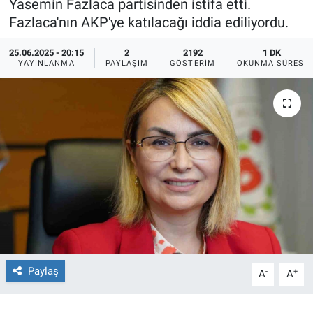
Yasemin Fazlaca partisinden istifa etti.
Fazlaca'nın AKP'ye katılacağı iddia ediliyordu.
Ege'den Esintiler
İletişim
25.06.2025 - 20:15
2
2192
1 DK
Eğitim
YAYINLANMA
PAYLAŞIM
GÖSTERIM
OKUNMA SÜRESI
Eğlence
Ekonomi
Forum
Gerçeğin İzinde
Gün Başlıyor
Paylaş
-
+
Gün Bitiyor
A
A
Gün Ortası