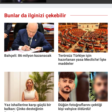
Bunlar da ilginizi çekebilir
Bahçeli: 86 milyon kazanacak
Terörsüz Türkiye için
hazırlanan yasa Meclis'te! İşte
maddeler
Yaz ishallerine karşı güçlü bir
Düğün fotoğraflarını çektiği
kalkan: Çinko desteğinin
kişi vahşice öldürdü!