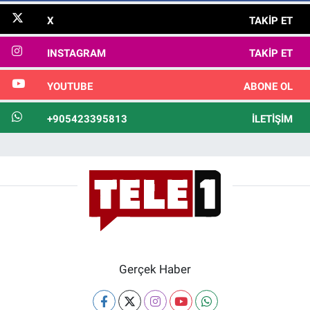
X
TAKIP ET
INSTAGRAM
TAKIP ET
YOUTUBE
ABONE OL
+905423395813
İLETIŞIM
Gerçek Haber