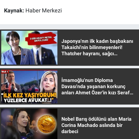
Yerel Yaşam
Kaynak:
Haber Merkezi
Canlı Yayın
Japonya'nın ilk kadın başbakanı
Takaichi'nin bilinmeyenleri!
Thatcher hayranı, sağcı
muhafazakar
İmamoğlu'nun Diploma
Davası'nda yaşanan korkunç
anları Ahmet Özer'in kızı Seraf
Özer anlattı!
Nobel Barış ödülünü alan Maria
Corina Machado aslında bir
darbeci