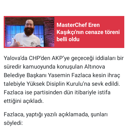
Gündem Özel
MasterChef Eren
Günün görüntüsü
Kaşıkçı'nın cenaze töreni
belli oldu
Haber
İlan
Yalova’da CHP'den AKP’ye geçeceği iddiaları bir
süredir kamuoyunda konuşulan Altınova
Kimdir
Belediye Başkanı Yasemin Fazlaca kesin ihraç
talebiyle Yüksek Disiplin Kurulu’na sevk edildi.
Koronavirüs
Fazlaca ise partisinden dün itibariyle istifa
ettiğini açıkladı.
Kültür Sanat
Fazlaca, yaptığı yazılı açıklamada, şunları
Ne demişti
söyledi: