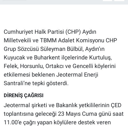
Gündem Özel
Günün görüntüsü
Cumhuriyet Halk Partisi (CHP) Aydın
Milletvekili ve TBMM Adalet Komisyonu CHP
Haber
Grup Sözcüsü Süleyman Bülbül, Aydın’ın
Kuyucak ve Buharkent ilçelerinde Kurtuluş,
İlan
Felek, Horsunlu, Ortakcı ve Gencelli köylerini
Kimdir
etkilemesi beklenen Jeotermal Enerji
Santrali’ne tepki gösterdi.
Koronavirüs
DİRENİŞ ÇAĞRISI
Kültür Sanat
Jeotermal şirketi ve Bakanlık yetkililerinin ÇED
toplantısına geleceği 23 Mayıs Cuma günü saat
Ne demişti
11.00’e çağrı yapan köylülere destek veren