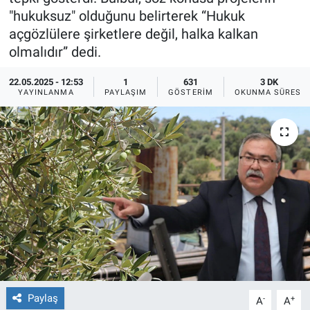
"hukuksuz" olduğunu belirterek “Hukuk
Ege'den Esintiler
İletişim
açgözlülere şirketlere değil, halka kalkan
olmalıdır” dedi.
Eğitim
22.05.2025 - 12:53
1
631
3 DK
YAYINLANMA
PAYLAŞIM
GÖSTERIM
OKUNMA SÜRESI
Eğlence
Ekonomi
Forum
Gerçeğin İzinde
Gün Başlıyor
Gün Bitiyor
Paylaş
-
+
A
A
Gün Ortası