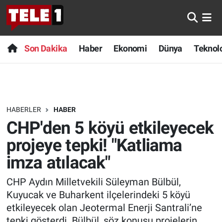
Anında Manşet
Son Dakika
Nöbetçi Eczaneler
Son Dakika
Haber
Ekonomi
Dünya
Teknolo
Başka Sohbetler
Haber
Hava Durumu
Belgesel
Ekonomi
Namaz Vakitleri
HABERLER
HABER
Bilim turu
Dünya
Trafik Durumu
CHP'den 5 köyü etkileyecek
Bilim ve Teknoloji Evreni
Teknoloji
Süper Lig Puan Durumu ve Fikstür
projeye tepki! "Katliama
imza atılacak"
Doğa Konuşuyor
Sağlık
Tüm Manşetler
CHP Aydın Milletvekili Süleyman Bülbül,
Dünya
Spor
Son Dakika Haberleri
Kuyucak ve Buharkent ilçelerindeki 5 köyü
etkileyecek olan Jeotermal Enerji Santrali’ne
Ege Saati
Yayın Akışı
Haber Arşivi
tepki gösterdi. Bülbül, söz konusu projelerin