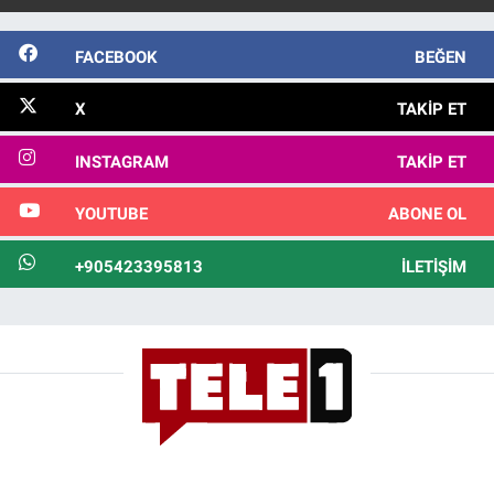
FACEBOOK
BEĞEN
X
TAKIP ET
INSTAGRAM
TAKIP ET
YOUTUBE
ABONE OL
+905423395813
İLETIŞIM