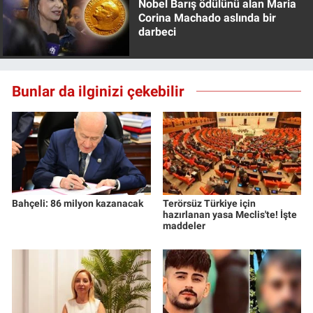
Nobel Barış ödülünü alan Maria
Corina Machado aslında bir
darbeci
Bunlar da ilginizi çekebilir
Bahçeli: 86 milyon kazanacak
Terörsüz Türkiye için
hazırlanan yasa Meclis'te! İşte
maddeler