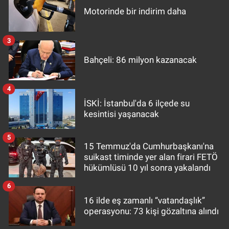
Motorinde bir indirim daha
3
Bahçeli: 86 milyon kazanacak
4
İSKİ: İstanbul'da 6 ilçede su
kesintisi yaşanacak
5
15 Temmuz'da Cumhurbaşkanı'na
suikast timinde yer alan firari FETÖ
hükümlüsü 10 yıl sonra yakalandı
6
16 ilde eş zamanlı “vatandaşlık”
operasyonu: 73 kişi gözaltına alındı