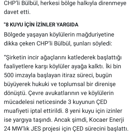
Nedir
CHP’li Bülbül, herkesi bölge halkıyla direnmeye
davet etti.
Popüler
"8 KUYU İÇİN İZİNLER YARGIDA
Programlar
Bölgede yaşayan köylülerin mağduriyetine
dikka çeken CHP’li Bülbül, şunları söyledi:
Sağlık
“Şirketin incir ağaçlarını katlederek başlattığı
Spor
faaliyetlere karşı köylüler ayağa kalktı. İki bin
500 imzayla başlayan itiraz süreci, bugün
Teknoloji
büyüyerek hukuki ve toplumsal bir direnişe
dönüştü. Çevre avukatlarının ve köylülerin
Türkiye'nin Geleceği
mücadelesi neticesinde 3 kuyunun ÇED
Türkiye'nin Gündemi
muafiyeti iptal ettirildi. 8 yeni kuyu için izinler
ise yargıya taşındı. Ancak şimdi, Kocaer Enerji
Yerel Gündem
24 MW’lık JES projesi için ÇED sürecini başlattı.