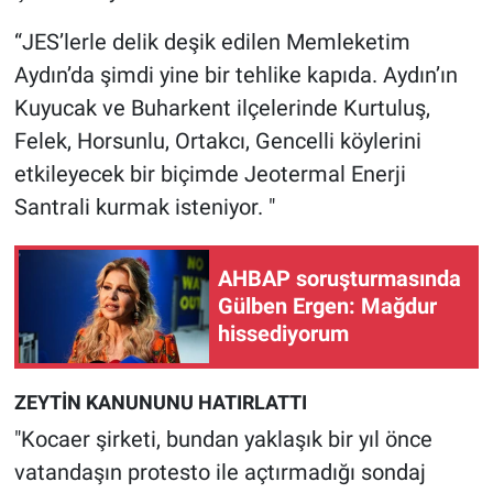
“JES’lerle delik deşik edilen Memleketim
Aydın’da şimdi yine bir tehlike kapıda. Aydın’ın
Kuyucak ve Buharkent ilçelerinde Kurtuluş,
Felek, Horsunlu, Ortakcı, Gencelli köylerini
etkileyecek bir biçimde Jeotermal Enerji
Santrali kurmak isteniyor. "
AHBAP soruşturmasında
Gülben Ergen: Mağdur
hissediyorum
ZEYTİN KANUNUNU HATIRLATTI
"Kocaer şirketi, bundan yaklaşık bir yıl önce
vatandaşın protesto ile açtırmadığı sondaj