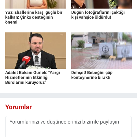
Yaz ishallerine karşı güçlü bir
Düğün fotoğraflarını çektiği
kalkan: Çinko desteğinin
kişi vahşice öldürdü!
önemi
Adalet Bakanı Gürlek: "Yargı
Dehşet! Bebeğini çöp
Hizmetlerinin Etkinliği
konteynerine bıraktı!
Bürolarını kuruyoruz"
Yorumlar