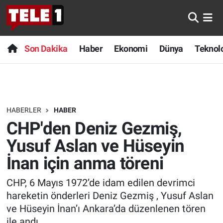
Anında Manşet
Son Dakika
Nöbetçi Eczaneler
Son Dakika
Haber
Ekonomi
Dünya
Teknolo
Başka Sohbetler
Haber
Hava Durumu
Belgesel
Ekonomi
Namaz Vakitleri
HABERLER
HABER
Bilim turu
Dünya
Trafik Durumu
CHP'den Deniz Gezmiş,
Bilim ve Teknoloji Evreni
Teknoloji
Süper Lig Puan Durumu ve Fikstür
Yusuf Aslan ve Hüseyin
İnan için anma töreni
Doğa Konuşuyor
Sağlık
Tüm Manşetler
CHP, 6 Mayıs 1972’de idam edilen devrimci
Dünya
Spor
Son Dakika Haberleri
hareketin önderleri Deniz Gezmiş , Yusuf Aslan
ve Hüseyin İnan’ı Ankara’da düzenlenen tören
Ege Saati
Yayın Akışı
Haber Arşivi
ile andı.