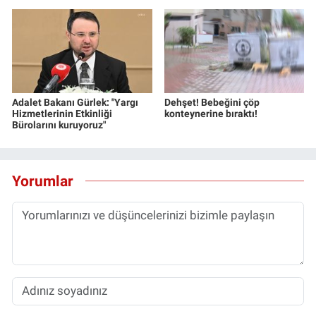
Adalet Bakanı Gürlek: "Yargı
Dehşet! Bebeğini çöp
Hizmetlerinin Etkinliği
konteynerine bıraktı!
Bürolarını kuruyoruz"
Yorumlar