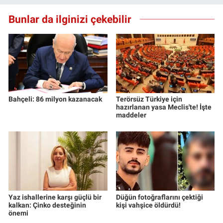
Bunlar da ilginizi çekebilir
Bahçeli: 86 milyon kazanacak
Terörsüz Türkiye için
hazırlanan yasa Meclis'te! İşte
maddeler
Yaz ishallerine karşı güçlü bir
Düğün fotoğraflarını çektiği
kalkan: Çinko desteğinin
kişi vahşice öldürdü!
önemi