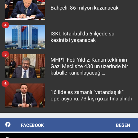
Bahçeli: 86 milyon kazanacak
4
İSKİ: İstanbul'da 6 ilçede su
kesintisi yaşanacak
5
MHP’li Feti Yıldız: Kanun teklifinin
Gazi Meclis'te 430’un üzerinde bir
kabulle kanunlaşacağı
görülmektedir
6
16 ilde eş zamanlı “vatandaşlık”
operasyonu: 73 kişi gözaltına alındı
FACEBOOK
BEĞEN