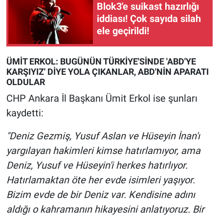
Blok3'e suikast hazırlığı
iddiası! Çok sayıda silah
ele geçirildi!
ÜMİT ERKOL: BUGÜNÜN TÜRKİYE'SİNDE 'ABD'YE
KARŞIYIZ' DİYE YOLA ÇIKANLAR, ABD'NİN APARATI
OLDULAR
CHP Ankara İl Başkanı Ümit Erkol ise şunları
kaydetti:
"Deniz Gezmiş, Yusuf Aslan ve Hüseyin İnan'ı
yargılayan hakimleri kimse hatırlamıyor, ama
Deniz, Yusuf ve Hüseyin'i herkes hatırlıyor.
Hatırlamaktan öte her evde isimleri yaşıyor.
Bizim evde de bir Deniz var. Kendisine adını
aldığı o kahramanın hikayesini anlatıyoruz. Bir