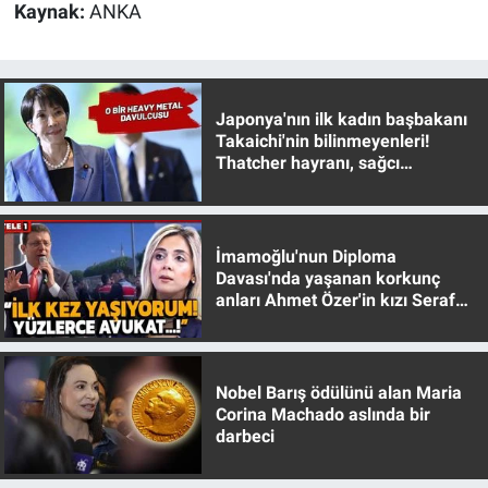
Kaynak:
ANKA
Japonya'nın ilk kadın başbakanı
Takaichi'nin bilinmeyenleri!
Thatcher hayranı, sağcı
muhafazakar
İmamoğlu'nun Diploma
Davası'nda yaşanan korkunç
anları Ahmet Özer'in kızı Seraf
Özer anlattı!
Nobel Barış ödülünü alan Maria
Corina Machado aslında bir
darbeci