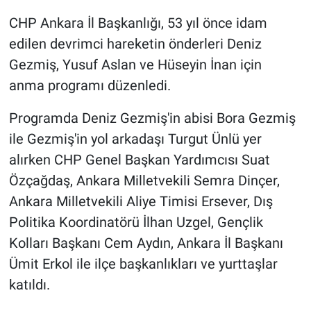
CHP Ankara İl Başkanlığı, 53 yıl önce idam
Gündem Özel
edilen devrimci hareketin önderleri Deniz
Gezmiş, Yusuf Aslan ve Hüseyin İnan için
Günün görüntüsü
anma programı düzenledi.
Haber
Programda Deniz Gezmiş'in abisi Bora Gezmiş
ile Gezmiş'in yol arkadaşı Turgut Ünlü yer
İlan
alırken CHP Genel Başkan Yardımcısı Suat
Kimdir
Özçağdaş, Ankara Milletvekili Semra Dinçer,
Ankara Milletvekili Aliye Timisi Ersever, Dış
Koronavirüs
Politika Koordinatörü İlhan Uzgel, Gençlik
Kolları Başkanı Cem Aydın, Ankara İl Başkanı
Kültür Sanat
Ümit Erkol ile ilçe başkanlıkları ve yurttaşlar
Ne demişti
katıldı.