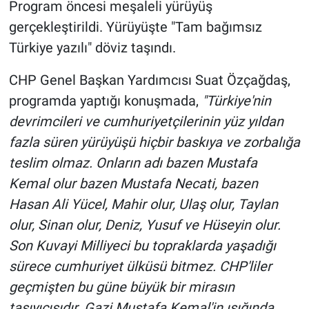
Nedir
Program öncesi meşaleli yürüyüş
gerçekleştirildi. Yürüyüşte "Tam bağımsız
Popüler
Türkiye yazılı" döviz taşındı.
Programlar
CHP Genel Başkan Yardımcısı Suat Özçağdaş,
programda yaptığı konuşmada,
"Türkiye'nin
Sağlık
devrimcileri ve cumhuriyetçilerinin yüz yıldan
fazla süren yürüyüşü hiçbir baskıya ve zorbalığa
Spor
teslim olmaz. Onların adı bazen Mustafa
Teknoloji
Kemal olur bazen Mustafa Necati, bazen
Hasan Ali Yücel, Mahir olur, Ulaş olur, Taylan
Türkiye'nin Geleceği
olur, Sinan olur, Deniz, Yusuf ve Hüseyin olur.
Son Kuvayi Milliyeci bu topraklarda yaşadığı
Türkiye'nin Gündemi
sürece cumhuriyet ülküsü bitmez. CHP'liler
geçmişten bu güne büyük bir mirasın
Yerel Gündem
taşıyıcısıdır. Gazi Mustafa Kemal'in ışığında