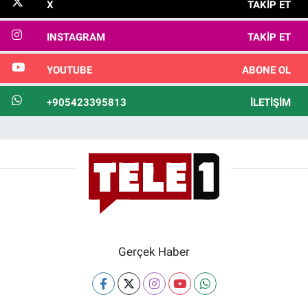
X
TAKIP ET
INSTAGRAM
TAKIP ET
YOUTUBE
ABONE OL
+905423395813
İLETIŞIM
Gerçek Haber