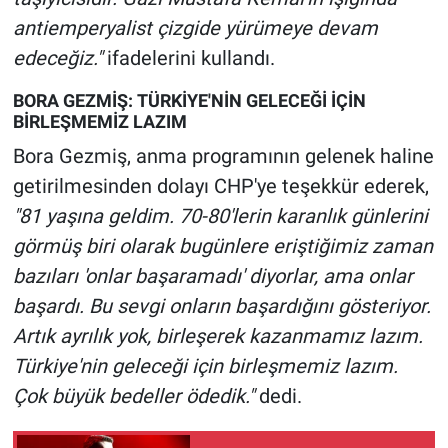
Yerel Yaşam
antiemperyalist çizgide yürümeye devam
edeceğiz."
ifadelerini kullandı.
Canlı Yayın
BORA GEZMİŞ: TÜRKİYE'NİN GELECEĞİ İÇİN
BİRLEŞMEMİZ LAZIM
Bora Gezmiş, anma programının gelenek haline
getirilmesinden dolayı CHP'ye teşekkür ederek,
"81 yaşına geldim. 70-80'lerin karanlık günlerini
görmüş biri olarak bugünlere eriştiğimiz zaman
bazıları 'onlar başaramadı' diyorlar, ama onlar
başardı. Bu sevgi onların başardığını gösteriyor.
Artık ayrılık yok, birleşerek kazanmamız lazım.
Türkiye'nin geleceği için birleşmemiz lazım.
Çok büyük bedeller ödedik."
dedi.