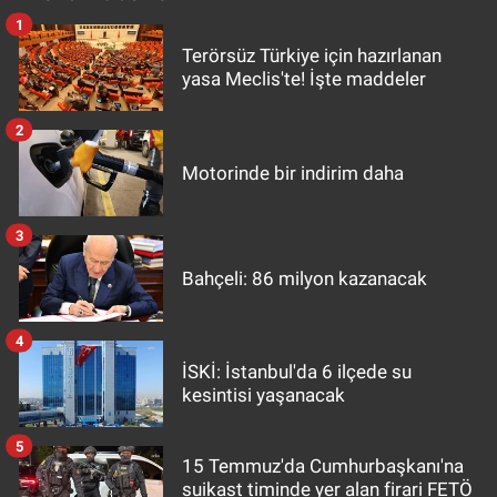
1
Terörsüz Türkiye için hazırlanan
yasa Meclis'te! İşte maddeler
2
Motorinde bir indirim daha
3
Bahçeli: 86 milyon kazanacak
4
İSKİ: İstanbul'da 6 ilçede su
kesintisi yaşanacak
5
15 Temmuz'da Cumhurbaşkanı'na
suikast timinde yer alan firari FETÖ