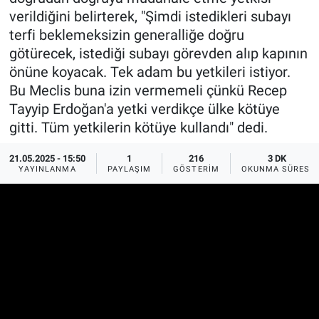
verildiğini belirterek, "Şimdi istedikleri subayı
Ege'den Esintiler
İletişim
terfi beklemeksizin generalliğe doğru
götürecek, istediği subayı görevden alıp kapının
Eğitim
önüne koyacak. Tek adam bu yetkileri istiyor.
Bu Meclis buna izin vermemeli çünkü Recep
Eğlence
Tayyip Erdoğan'a yetki verdikçe ülke kötüye
gitti. Tüm yetkilerin kötüye kullandı" dedi.
Ekonomi
21.05.2025 - 15:50
1
216
3 DK
Forum
YAYINLANMA
PAYLAŞIM
GÖSTERIM
OKUNMA SÜRESI
Gerçeğin İzinde
Gün Başlıyor
Gün Bitiyor
Gün Ortası