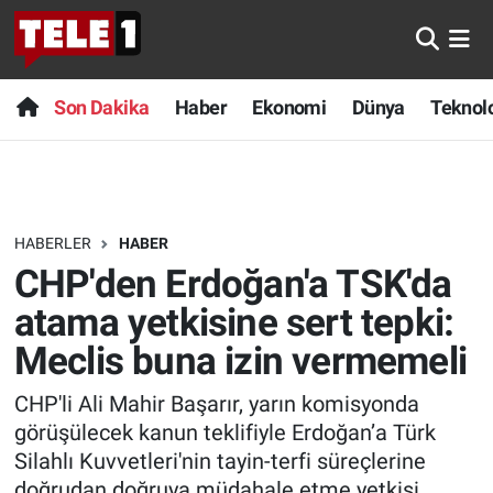
Anında Manşet
Son Dakika
Nöbetçi Eczaneler
Son Dakika
Haber
Ekonomi
Dünya
Teknolo
Başka Sohbetler
Haber
Hava Durumu
Belgesel
Ekonomi
Namaz Vakitleri
HABERLER
HABER
Bilim turu
Dünya
Trafik Durumu
CHP'den Erdoğan'a TSK'da
Bilim ve Teknoloji Evreni
Teknoloji
Süper Lig Puan Durumu ve Fikstür
atama yetkisine sert tepki:
Meclis buna izin vermemeli
Doğa Konuşuyor
Sağlık
Tüm Manşetler
CHP'li Ali Mahir Başarır, yarın komisyonda
Dünya
Spor
Son Dakika Haberleri
görüşülecek kanun teklifiyle Erdoğan’a Türk
Silahlı Kuvvetleri'nin tayin-terfi süreçlerine
Ege Saati
Yayın Akışı
Haber Arşivi
doğrudan doğruya müdahale etme yetkisi