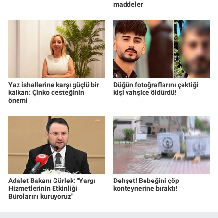
maddeler
Yaz ishallerine karşı güçlü bir
Düğün fotoğraflarını çektiği
kalkan: Çinko desteğinin
kişi vahşice öldürdü!
önemi
Adalet Bakanı Gürlek: "Yargı
Dehşet! Bebeğini çöp
Hizmetlerinin Etkinliği
konteynerine bıraktı!
Bürolarını kuruyoruz"