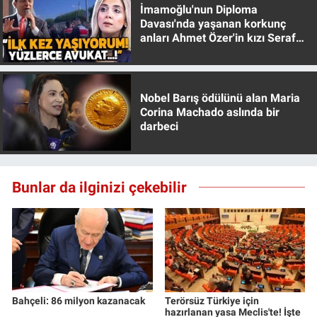
İmamoğlu'nun Diploma
Davası'nda yaşanan korkunç
anları Ahmet Özer'in kızı Seraf
Özer anlattı!
Nobel Barış ödülünü alan Maria
Corina Machado aslında bir
darbeci
Bunlar da ilginizi çekebilir
Bahçeli: 86 milyon kazanacak
Terörsüz Türkiye için
hazırlanan yasa Meclis'te! İşte