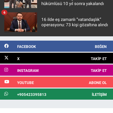
hükümlüsü 10 yıl sonra yakalandı
6
16 ilde eş zamanlı “vatandaşlık”
operasyonu: 73 kişi gözaltına alındı
FACEBOOK
BEĞEN
X
TAKIP ET
INSTAGRAM
TAKIP ET
YOUTUBE
ABONE OL
+905423395813
İLETIŞIM