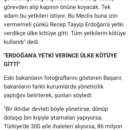
Nedir
görevden alıp kapının önüne koyacak. Tek
adam bu yetkileri istiyor. Bu Meclis buna izin
Popüler
vermemeli çünkü Recep Tayyip Erdoğan'a yetki
Programlar
verdikçe ülke kötüye gitti. Tüm yetkilerin kötüye
kullandı" dedi.
Sağlık
"ERDOĞAN'A YETKİ VERİNCE ÜLKE KÖTÜYE
Spor
GİTTİ"
Teknoloji
Eski bakanların fotoğraflarını gösteren Başarır,
bakanların farklı kurumlarda yöneticilik
Türkiye'nin Geleceği
yaptığını belirterek, şunları söyledi:
Türkiye'nin Gündemi
"Bir iktidar devleti böyle yönetirse, dönüp
dolaşıp bin kişiyle atamaları yapıyorsa,
Yerel Gündem
Türkiye'de 300 aile ihaleleri alıyorsa, 86 milyon