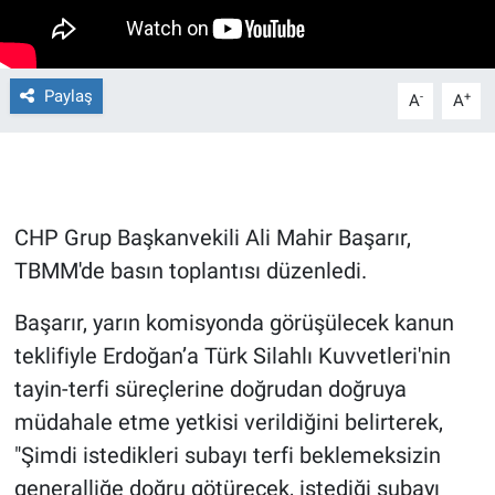
Gündem Özel
Paylaş
-
+
A
A
Günün görüntüsü
Haber
İlan
CHP Grup Başkanvekili Ali Mahir Başarır,
TBMM'de basın toplantısı düzenledi.
Kimdir
Başarır, yarın komisyonda görüşülecek kanun
Koronavirüs
teklifiyle Erdoğan’a Türk Silahlı Kuvvetleri'nin
tayin-terfi süreçlerine doğrudan doğruya
Kültür Sanat
müdahale etme yetkisi verildiğini belirterek,
Ne demişti
"Şimdi istedikleri subayı terfi beklemeksizin
generalliğe doğru götürecek, istediği subayı