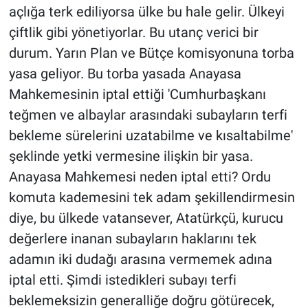
açlığa terk ediliyorsa ülke bu hale gelir. Ülkeyi
Yerel Yaşam
çiftlik gibi yönetiyorlar. Bu utanç verici bir
Canlı Yayın
durum. Yarın Plan ve Bütçe komisyonuna torba
yasa geliyor. Bu torba yasada Anayasa
Mahkemesinin iptal ettiği 'Cumhurbaşkanı
teğmen ve albaylar arasındaki subayların terfi
bekleme sürelerini uzatabilme ve kısaltabilme'
şeklinde yetki vermesine ilişkin bir yasa.
Anayasa Mahkemesi neden iptal etti? Ordu
komuta kademesini tek adam şekillendirmesin
diye, bu ülkede vatansever, Atatürkçü, kurucu
değerlere inanan subayların haklarını tek
adamın iki dudağı arasına vermemek adına
iptal etti. Şimdi istedikleri subayı terfi
beklemeksizin generalliğe doğru götürecek,