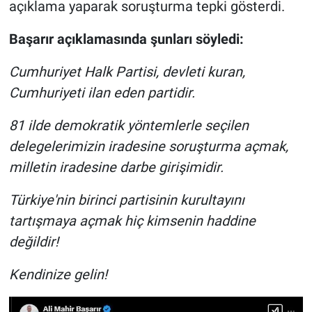
Nedir
açıklama yaparak soruşturma tepki gösterdi.
Başarır açıklamasında şunları söyledi:
Popüler
Cumhuriyet Halk Partisi, devleti kuran,
Programlar
Cumhuriyeti ilan eden partidir.
Sağlık
81 ilde demokratik yöntemlerle seçilen
delegelerimizin iradesine soruşturma açmak,
Spor
milletin iradesine darbe girişimidir.
Teknoloji
Türkiye'nin birinci partisinin kurultayını
Türkiye'nin Geleceği
tartışmaya açmak hiç kimsenin haddine
değildir!
Türkiye'nin Gündemi
Kendinize gelin!
Yerel Gündem