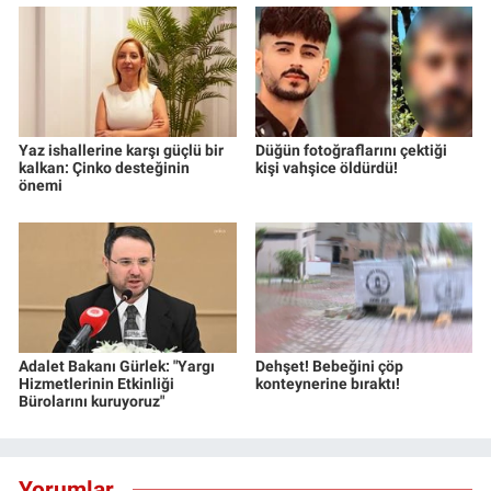
Yaz ishallerine karşı güçlü bir
Düğün fotoğraflarını çektiği
kalkan: Çinko desteğinin
kişi vahşice öldürdü!
önemi
Adalet Bakanı Gürlek: "Yargı
Dehşet! Bebeğini çöp
Hizmetlerinin Etkinliği
konteynerine bıraktı!
Bürolarını kuruyoruz"
Yorumlar