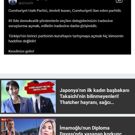
Yerel Yaşam
Canlı Yayın
Japonya'nın ilk kadın başbakanı
Takaichi'nin bilinmeyenleri!
Thatcher hayranı, sağcı
muhafazakar
İmamoğlu'nun Diploma
Davası'nda yaşanan korkunç