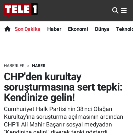
Anında Manşet
Son Dakika
Nöbetçi Eczaneler
Son Dakika
Haber
Ekonomi
Dünya
Teknolo
Başka Sohbetler
Haber
Hava Durumu
Belgesel
Ekonomi
Namaz Vakitleri
HABERLER
HABER
Bilim turu
Dünya
Trafik Durumu
CHP'den kurultay
Bilim ve Teknoloji Evreni
Teknoloji
Süper Lig Puan Durumu ve Fikstür
soruşturmasına sert tepki:
Kendinize gelin!
Doğa Konuşuyor
Sağlık
Tüm Manşetler
Cumhuriyet Halk Partisi'nin 38'nci Olağan
Dünya
Spor
Son Dakika Haberleri
Kurultay'ına soruşturma açılmasının ardından
CHP'li Ali Mahir Başarır sosyal medyadan
Ege Saati
Yayın Akışı
Haber Arşivi
"Kendinize gelin!" diyerek tepki gösterdi.