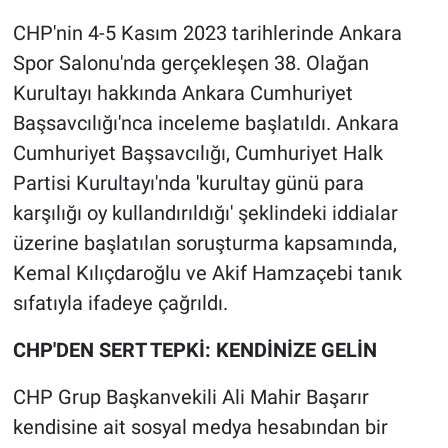
CHP'nin 4-5 Kasım 2023 tarihlerinde Ankara
Gündem Özel
Spor Salonu'nda gerçekleşen 38. Olağan
Kurultayı hakkında Ankara Cumhuriyet
Günün görüntüsü
Başsavcılığı'nca inceleme başlatıldı. Ankara
Haber
Cumhuriyet Başsavcılığı, Cumhuriyet Halk
Partisi Kurultayı'nda 'kurultay günü para
İlan
karşılığı oy kullandırıldığı' şeklindeki iddialar
üzerine başlatılan soruşturma kapsamında,
Kimdir
Kemal Kılıçdaroğlu ve Akif Hamzaçebi tanık
sıfatıyla ifadeye çağrıldı.
Koronavirüs
CHP'DEN SERT TEPKİ: KENDİNİZE GELİN
Kültür Sanat
CHP Grup Başkanvekili Ali Mahir Başarır
Ne demişti
kendisine ait sosyal medya hesabından bir