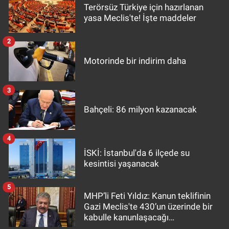
Terörsüz Türkiye için hazırlanan
yasa Meclis'te! İşte maddeler
2
Motorinde bir indirim daha
3
Bahçeli: 86 milyon kazanacak
4
İSKİ: İstanbul'da 6 ilçede su
kesintisi yaşanacak
5
MHP’li Feti Yıldız: Kanun teklifinin
Gazi Meclis'te 430’un üzerinde bir
kabulle kanunlaşacağı
görülmektedir