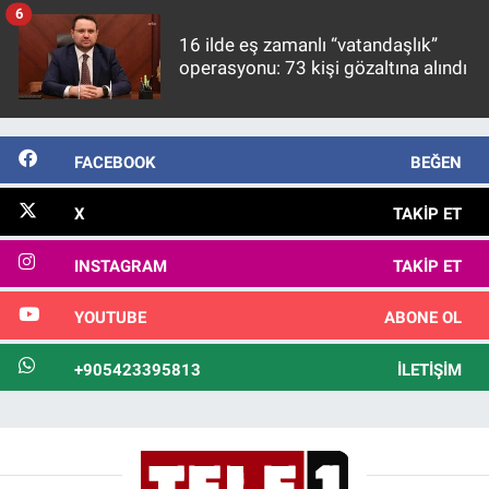
6
16 ilde eş zamanlı “vatandaşlık”
operasyonu: 73 kişi gözaltına alındı
FACEBOOK
BEĞEN
X
TAKIP ET
INSTAGRAM
TAKIP ET
YOUTUBE
ABONE OL
+905423395813
İLETIŞIM