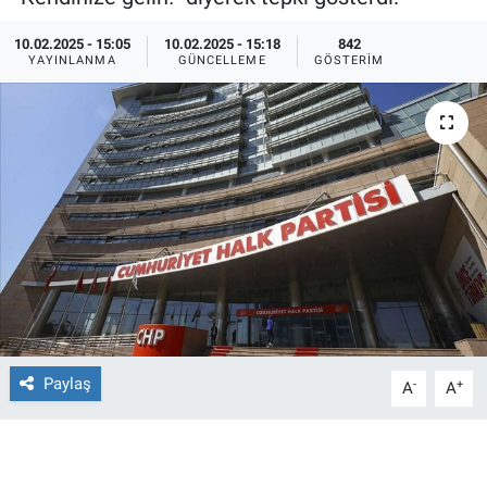
Ege'den Esintiler
İletişim
10.02.2025 - 15:05
10.02.2025 - 15:18
842
YAYINLANMA
GÜNCELLEME
GÖSTERIM
Eğitim
Eğlence
Ekonomi
Forum
Gerçeğin İzinde
Gün Başlıyor
Paylaş
-
+
A
A
Gün Bitiyor
Gün Ortası