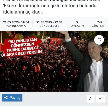
'Ekrem İmamoğlu'nun gizli telefonu bulundu'
Ege'den Esintiler
İletişim
iddialarını açıkladı.
Eğitim
21.05.2025 - 19:54
21.05.2025 - 22:38
5
747
YAYINLANMA
GÜNCELLEME
PAYLAŞIM
GÖSTERIM
Eğlence
Ekonomi
Forum
Gerçeğin İzinde
Gün Başlıyor
Gün Bitiyor
Paylaş
-
+
A
A
Gün Ortası