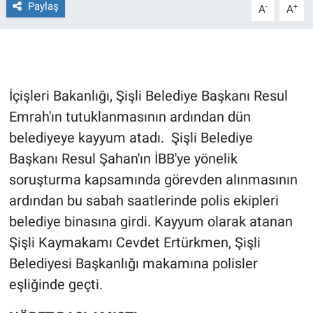
Paylaş
-
+
A
A
Gündem Özel
Günün görüntüsü
İçişleri Bakanlığı, Şişli Belediye Başkanı Resul
Haber
Emrah'ın tutuklanmasının ardından dün
belediyeye kayyum atadı. Şişli Belediye
İlan
Başkanı Resul Şahan'ın İBB'ye yönelik
Kimdir
soruşturma kapsamında görevden alınmasının
ardından bu sabah saatlerinde polis ekipleri
Koronavirüs
belediye binasına girdi. Kayyum olarak atanan
Şişli Kaymakamı Cevdet Ertürkmen, Şişli
Kültür Sanat
Belediyesi Başkanlığı makamına polisler
Ne demişti
eşliğinde geçti.