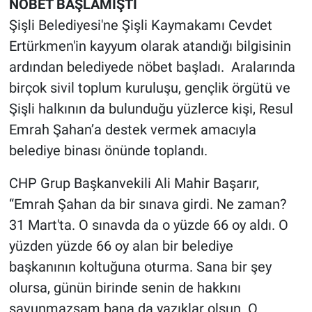
NÖBET BAŞLAMIŞTI
Nedir
Şişli Belediyesi'ne Şişli Kaymakamı Cevdet
Popüler
Ertürkmen'in kayyum olarak atandığı bilgisinin
ardından belediyede nöbet başladı. Aralarında
Programlar
birçok sivil toplum kuruluşu, gençlik örgütü ve
Şişli halkının da bulunduğu yüzlerce kişi, Resul
Sağlık
Emrah Şahan’a destek vermek amacıyla
Spor
belediye binası önünde toplandı.
CHP Grup Başkanvekili Ali Mahir Başarır,
Teknoloji
“Emrah Şahan da bir sınava girdi. Ne zaman?
Türkiye'nin Geleceği
31 Mart'ta. O sınavda da o yüzde 66 oy aldı. O
yüzden yüzde 66 oy alan bir belediye
Türkiye'nin Gündemi
başkanının koltuğuna oturma. Sana bir şey
olursa, günün birinde senin de hakkını
Yerel Gündem
savunmazsam bana da yazıklar olsun. O