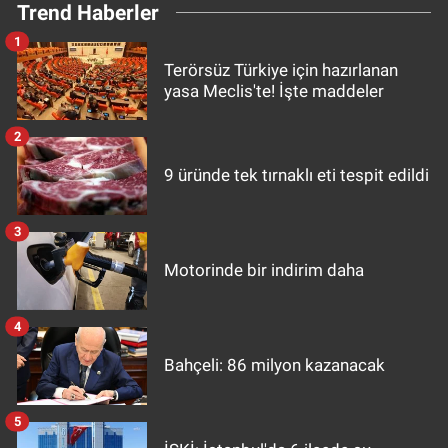
Trend Haberler
1
Terörsüz Türkiye için hazırlanan
yasa Meclis'te! İşte maddeler
2
9 üründe tek tırnaklı eti tespit edildi
3
Motorinde bir indirim daha
4
Bahçeli: 86 milyon kazanacak
5