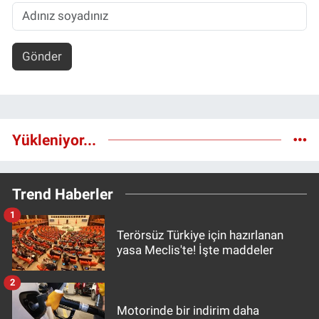
Gönder
Yükleniyor...
Trend Haberler
1
Terörsüz Türkiye için hazırlanan
yasa Meclis'te! İşte maddeler
2
Motorinde bir indirim daha