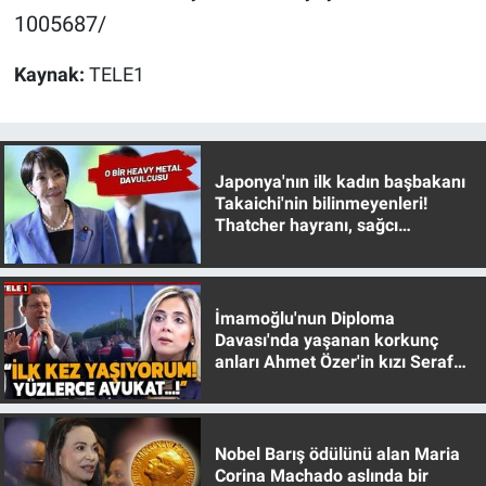
Nedir
1005687/
Popüler
Kaynak:
TELE1
Programlar
Sağlık
Japonya'nın ilk kadın başbakanı
Takaichi'nin bilinmeyenleri!
Thatcher hayranı, sağcı
Spor
muhafazakar
Teknoloji
İmamoğlu'nun Diploma
Türkiye'nin Geleceği
Davası'nda yaşanan korkunç
anları Ahmet Özer'in kızı Seraf
Özer anlattı!
Türkiye'nin Gündemi
Yerel Gündem
Nobel Barış ödülünü alan Maria
Corina Machado aslında bir