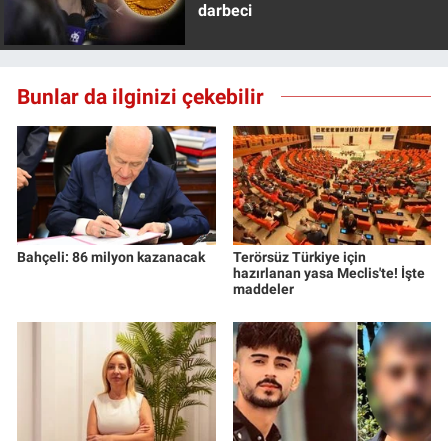
darbeci
Yerel Yaşam
Canlı Yayın
Bunlar da ilginizi çekebilir
Bahçeli: 86 milyon kazanacak
Terörsüz Türkiye için
hazırlanan yasa Meclis'te! İşte
maddeler