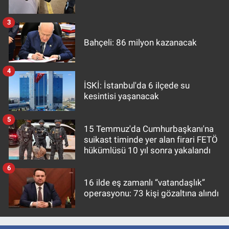
3
Bahçeli: 86 milyon kazanacak
4
İSKİ: İstanbul'da 6 ilçede su
kesintisi yaşanacak
5
15 Temmuz'da Cumhurbaşkanı'na
suikast timinde yer alan firari FETÖ
hükümlüsü 10 yıl sonra yakalandı
6
16 ilde eş zamanlı “vatandaşlık”
operasyonu: 73 kişi gözaltına alındı