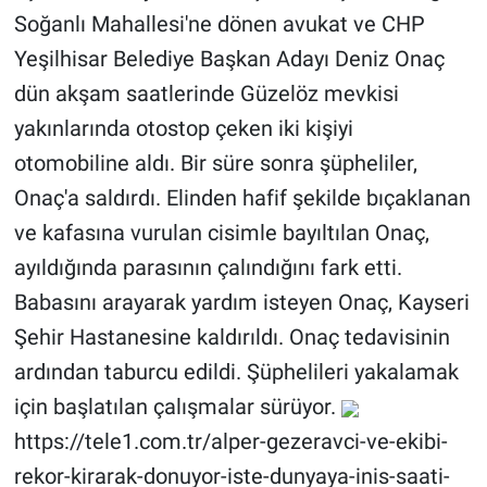
Soğanlı Mahallesi'ne dönen avukat ve CHP
Gündem Özel
Yeşilhisar Belediye Başkan Adayı Deniz Onaç
dün akşam saatlerinde Güzelöz mevkisi
Günün görüntüsü
yakınlarında otostop çeken iki kişiyi
otomobiline aldı. Bir süre sonra şüpheliler,
Haber
Onaç'a saldırdı. Elinden hafif şekilde bıçaklanan
İlan
ve kafasına vurulan cisimle bayıltılan Onaç,
ayıldığında parasının çalındığını fark etti.
Kimdir
Babasını arayarak yardım isteyen Onaç, Kayseri
Koronavirüs
Şehir Hastanesine kaldırıldı. Onaç tedavisinin
ardından taburcu edildi. Şüphelileri yakalamak
Kültür Sanat
için başlatılan çalışmalar sürüyor.
Ne demişti
https://tele1.com.tr/alper-gezeravci-ve-ekibi-
rekor-kirarak-donuyor-iste-dunyaya-inis-saati-