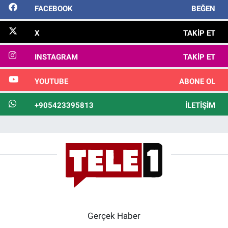
FACEBOOK
BEĞEN
X
TAKIP ET
INSTAGRAM
TAKIP ET
YOUTUBE
ABONE OL
+905423395813
İLETIŞIM
Gerçek Haber