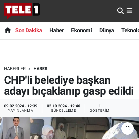
Anında Manşet
Son Dakika
Nöbetçi Eczaneler
Son Dakika
Haber
Ekonomi
Dünya
Teknolo
Başka Sohbetler
Haber
Hava Durumu
Belgesel
Ekonomi
Namaz Vakitleri
HABERLER
HABER
Bilim turu
Dünya
Trafik Durumu
CHP'li belediye başkan
Bilim ve Teknoloji Evreni
Teknoloji
Süper Lig Puan Durumu ve Fikstür
adayı bıçaklanıp gasp edildi
Doğa Konuşuyor
Sağlık
Tüm Manşetler
09.02.2024 - 12:39
02.10.2024 - 12:46
1
YAYINLANMA
GÜNCELLEME
GÖSTERIM
Dünya
Spor
Son Dakika Haberleri
Ege Saati
Yayın Akışı
Haber Arşivi