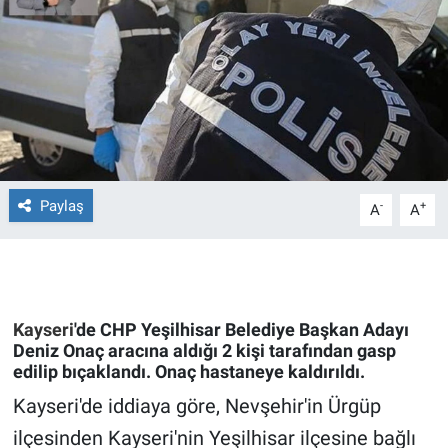
Ege'den Esintiler
İletişim
Eğitim
Eğlence
Ekonomi
Paylaş
-
+
A
A
Forum
Gerçeğin İzinde
Kayseri
'de CHP Yeşilhisar Belediye Başkan Adayı
Gün Başlıyor
Deniz Onaç aracına aldığı 2 kişi tarafından gasp
edilip bıçaklandı. Onaç hastaneye kaldırıldı.
Gün Bitiyor
Kayseri'de iddiaya göre, Nevşehir'in Ürgüp
ilçesinden Kayseri'nin Yeşilhisar ilçesine bağlı
Gün Ortası