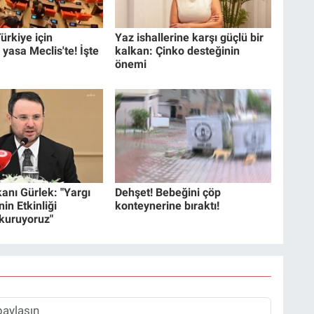
ürkiye için
Yaz ishallerine karşı güçlü bir
 yasa Meclis'te! İşte
kalkan: Çinko desteğinin
önemi
anı Gürlek: "Yargı
Dehşet! Bebeğini çöp
in Etkinliği
konteynerine bıraktı!
 kuruyoruz"