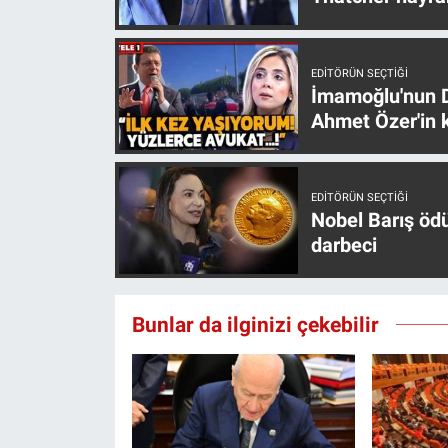
Yerel Yaşam
Canlı Yayın
EDITÖRÜN SEÇTIĞI
İmamoğlu'nun D
Ahmet Özer'in k
EDITÖRÜN SEÇTIĞI
Nobel Barış öd
darbeci
Bunlar da ilginizi çekebilir