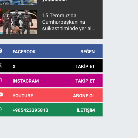
15 Temmuz'da
Cumhurbaşkanı'na
suikast timinde yer alan
firari FETÖ hükümlüsü
10 yıl sonra yakalandı
FACEBOOK
BEĞEN
X
TAKIP ET
INSTAGRAM
TAKIP ET
YOUTUBE
ABONE OL
+905423395813
İLETIŞIM