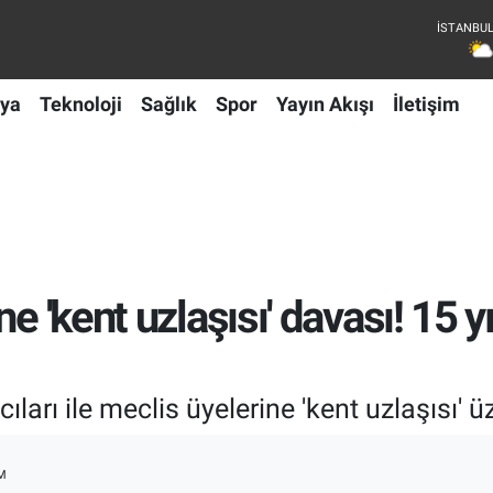
ya
Teknoloji
Sağlık
Spor
Yayın Akışı
İletişim
e 'kent uzlaşısı' davası! 15 y
ları ile meclis üyelerine 'kent uzlaşısı' ü
M