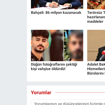
Bahçeli: 86 milyon kazanacak
Terörsüz T
hazırlanan
maddeler
Düğün fotoğraflarını çektiği
Adalet Bak
kişi vahşice öldürdü!
Hizmetlerin
Bürolarını
Yorumlar