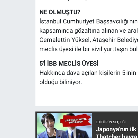
Nedir
NE OLMUŞTU?
Popüler
İstanbul Cumhuriyet Başsavcılığı'nın
kapsamında gözaltına alınan ve aral
Programlar
Cemalettin Yüksel, Ataşehir Belediy
meclis üyesi ile bir sivil yurttaşın b
Sağlık
5'İ İBB MECLİS ÜYESİ
Spor
Hakkında dava açılan kişilerin 5'ini
Teknoloji
olduğu biliniyor.
Türkiye'nin Geleceği
Türkiye'nin Gündemi
EDITÖRÜN SEÇTIĞI
Yerel Gündem
Japonya'nın ilk
Thatcher hayra