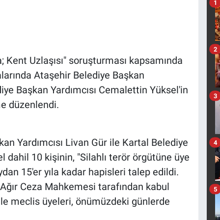
1
2
a; Kent Uzlaşısı" soruşturması kapsamında
alarında Ataşehir Belediye Başkan
diye Başkan Yardımcısı Cemalettin Yüksel'in
3
me düzenlendi.
an Yardımcısı Livan Gür ile Kartal Belediye
4
dahil 10 kişinin, "Silahlı terör örgütüne üye
dan 15'er yıla kadar hapisleri talep edildi.
. Ağır Ceza Mahkemesi tarafından kabul
5
 ile meclis üyeleri, önümüzdeki günlerde