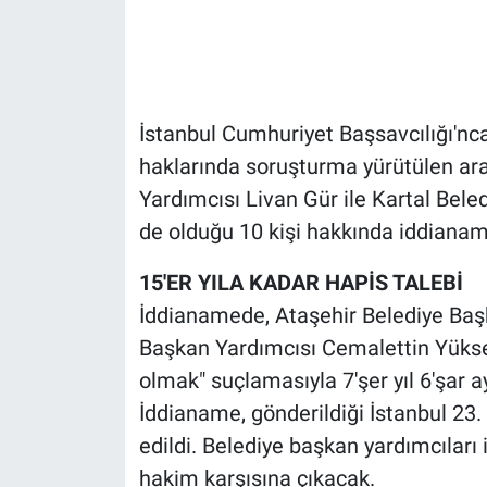
Gündem Özel
Günün görüntüsü
İstanbul Cumhuriyet Başsavcılığı'nc
Haber
haklarında soruşturma yürütülen ar
Yardımcısı Livan Gür ile Kartal Bele
İlan
de olduğu 10 kişi hakkında iddiana
Kimdir
15'ER YILA KADAR HAPİS TALEBİ
İddianamede, Ataşehir Belediye Başk
Koronavirüs
Başkan Yardımcısı Cemalettin Yüksel 
olmak" suçlamasıyla 7'şer yıl 6'şar ay
Kültür Sanat
İddianame, gönderildiği İstanbul 23
Ne demişti
edildi. Belediye başkan yardımcıları
hakim karşısına çıkacak.