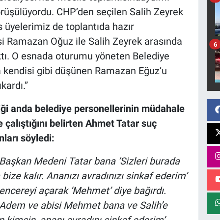
üşülüyordu. CHP’den seçilen Salih Zeyrek
üyelerimiz de toplantıda hazır
si Ramazan Oğuz ile Salih Zeyrek arasında
6
ktı. O esnada oturumu yöneten Belediye
a kendisi gibi düşünen Ramazan Eğuz’u
kardı.”
tiği anda belediye personellerinin müdahale
 çalıştığını belirten Ahmet Tatar suç
ları söyledi:
Başkan Medeni Tatar bana ‘Sizleri burada
bize kalır. Ananızı avradınızı sinkaf ederim’
encereyi açarak ‘Mehmet’ diye bağırdı.
 Adem ve abisi Mehmet bana ve Salih’e
n kimsin, ananı avradını sinkaf ederim’