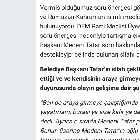
Nedir
Vermiş olduğumuz soru önergesi gör
ve Ramazan Kahraman isimli meclis 
Popüler
bulunuyordu. DEM Parti Meclisi Üye
Programlar
soru önergesi nedeniyle tartışma çı
Başkanı Medeni Tatar soru hakkınd
Sağlık
destekleyip, belinde bulunan silahı çı
Spor
Belediye Başkanı Tatar’ın silah çek
ettiği ve ve kendisinin araya girmeye
Teknoloji
duyurusunda olayın gelişime dair şun
Türkiye'nin Geleceği
“Ben de araya girmeye çalıştığımda 
yaşatmam, burası ya size kalır ya da 
Türkiye'nin Gündemi
dedi. Ayrıca o sırada Medeni Tatar p
Yerel Gündem
Bunun üzerine Medeni Tatar’ın oğlu
hitaben ‘eşek oğlu eşek, şerefsiz, se