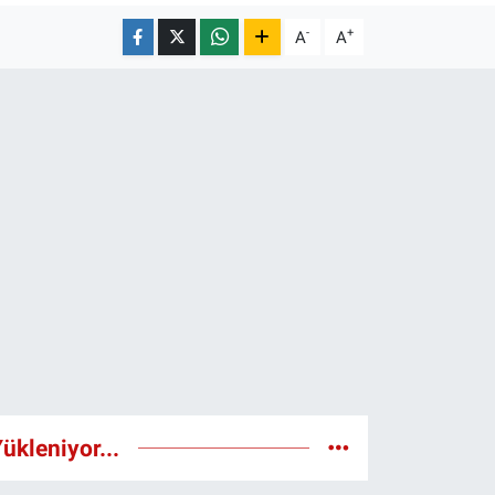
-
+
A
A
ükleniyor...