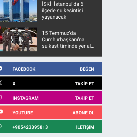
İSKİ: İstanbul'da 6
ilçede su kesintisi
yaşanacak
15 Temmuz'da
Cumhurbaşkanı'na
suikast timinde yer alan
firari FETÖ hükümlüsü
10 yıl sonra yakalandı
FACEBOOK
BEĞEN
X
TAKIP ET
INSTAGRAM
TAKIP ET
YOUTUBE
ABONE OL
+905423395813
İLETIŞIM