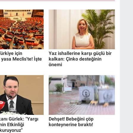
ürkiye için
Yaz ishallerine karşı güçlü bir
 yasa Meclis'te! İşte
kalkan: Çinko desteğinin
önemi
anı Gürlek: "Yargı
Dehşet! Bebeğini çöp
in Etkinliği
konteynerine bıraktı!
 kuruyoruz"