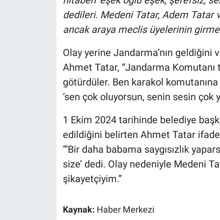
Yerel Yaşam
dedileri. Medeni Tatar, Adem Tatar 
ancak araya meclis üyelerinin girmes
Canlı Yayın
Olay yerine Jandarma’nın geldiğini ve
Ahmet Tatar, “Jandarma Komutanı top
götürdüler. Ben karakol komutanına 
‘sen çok oluyorsun, senin sesin çok 
1 Ekim 2024 tarihinde belediye başk
edildiğini belirten Ahmet Tatar ifade
‘“Bir daha babama saygısızlık yapar
size’ dedi. Olay nedeniyle Medeni 
şikayetçiyim.”
Kaynak:
Haber Merkezi