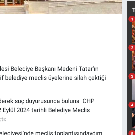
1
2
ldesi Belediye Başkanı Medeni Tatar'ın
3
f belediye meclis üyelerine silah çektiği
giderek suç duyurusunda buluna CHP
4
Eylül 2024 tarihli Belediye Meclis
tı:
elediyesi’nde meclis toplantısındaydım.
5