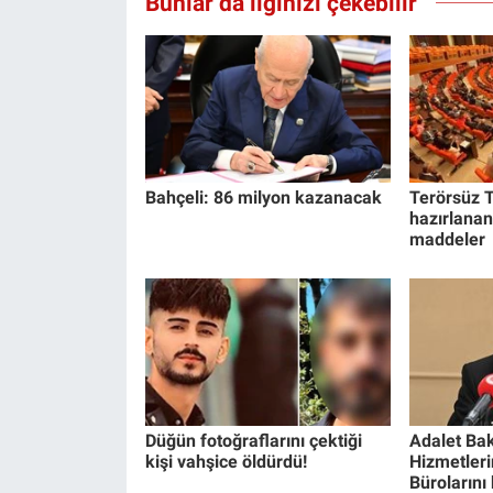
Bunlar da ilginizi çekebilir
Bahçeli: 86 milyon kazanacak
Terörsüz T
hazırlanan
maddeler
Düğün fotoğraflarını çektiği
Adalet Bak
kişi vahşice öldürdü!
Hizmetlerin
Bürolarını