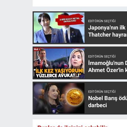
EDITÖRÜN SEÇTIĞI
Japonya'nın ilk
Thatcher hayra
EDITÖRÜN SEÇTIĞI
İmamoğlu'nun D
Ahmet Özer'in k
EDITÖRÜN SEÇTIĞI
Nobel Barış öd
darbeci