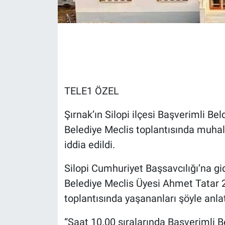
Gündem Özel
Günün görüntüsü
Haber
TELE1 ÖZEL
İlan
Şırnak’ın Silopi ilçesi Başverimli Be
Kimdir
Belediye Meclis toplantısında muhali
iddia edildi.
Koronavirüs
Silopi Cumhuriyet Başsavcılığı’na 
Kültür Sanat
Belediye Meclis Üyesi Ahmet Tatar 2 
toplantısında yaşananları şöyle anlat
Ne demişti
“Saat 10.00 sıralarında Başverimli B