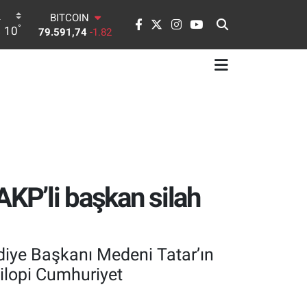
BITCOIN
79.591,74
-1.82
°
10
DOLAR
45,43620
0.02
EURO
53,38690
0.19
STERLİN
61,60380
0.18
G.ALTIN
6862,09000
0.19
BİST100
14.598,00
0
AKP’li başkan silah
diye Başkanı Medeni Tatar’ın
Silopi Cumhuriyet