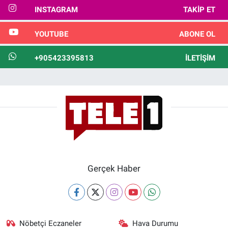
INSTAGRAM
TAKIP ET
YOUTUBE
ABONE OL
+905423395813
İLETIŞIM
Gerçek Haber
Nöbetçi Eczaneler
Hava Durumu