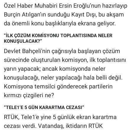
Özel Haber Muhabiri Ersin Eroğlu’nun hazırlayıp
Gündem Özel
Burçin Atılgan’ın sunduğu Kayıt Dışı, bu akşam
da önemli konu başlıklarıyla ekrana geliyor.
Günün görüntüsü
“İLK ÇÖZÜM KOMİSYONU TOPLANTISINDA NELER
KONUŞULACAK?”
Haber
Devlet Bahçeli'nin çağrısıyla başlayan çözüm
İlan
sürecinde oluşturulan komisyon, ilk toplantısını
yarın yapacak; ancak komisyonda neler
Kimdir
konuşulacağı, neler yapılacağı hala belli değil.
Komisyona temsilci gönderecek partilerin
Koronavirüs
kırmızı çizgileri ne?
Kültür Sanat
“TELE1’E 5 GÜN KARARTMA CEZASI”
RTÜK, Tele1'e yine 5 günlük ekran karartma
Ne demişti
cezası verdi. Vatandaş, iktidarın RTÜK