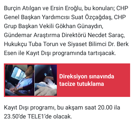
Yerel Yaşam
Burçin Atılgan ve Ersin Eroğlu, bu konuları; CHP
Genel Başkan Yardımcısı Suat Özçağdaş, CHP
Canlı Yayın
Grup Başkan Vekili Gökhan Günaydın,
Gündemar Araştırma Direktörü Necdet Saraç,
Hukukçu Tuba Torun ve Siyaset Bilimci Dr. Berk
Esen ile Kayıt Dışı programında tartışacak.
Direksiyon sınavında
tacize tutuklama
Kayıt Dışı programı, bu akşam saat 20.00 ila
23.50’de TELE1’de olacak.