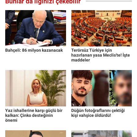
Bunlar da ilginizi çekebilir
Bahçeli: 86 milyon kazanacak
Terörsüz Türkiye için
hazırlanan yasa Meclis'te! İşte
maddeler
Yaz ishallerine karşı güçlü bir
Düğün fotoğraflarını çektiği
kalkan: Çinko desteğinin
kişi vahşice öldürdü!
önemi