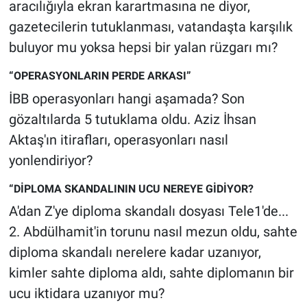
Nedir
aracılığıyla ekran karartmasına ne diyor,
gazetecilerin tutuklanması, vatandaşta karşılık
Popüler
buluyor mu yoksa hepsi bir yalan rüzgarı mı?
Programlar
“OPERASYONLARIN PERDE ARKASI”
İBB operasyonları hangi aşamada? Son
Sağlık
gözaltılarda 5 tutuklama oldu. Aziz İhsan
Aktaş'ın itirafları, operasyonları nasıl
Spor
yonlendiriyor?
Teknoloji
“DİPLOMA SKANDALININ UCU NEREYE GİDİYOR?
A'dan Z'ye diploma skandalı dosyası Tele1'de...
Türkiye'nin Geleceği
2. Abdülhamit'in torunu nasıl mezun oldu, sahte
Türkiye'nin Gündemi
diploma skandalı nerelere kadar uzanıyor,
kimler sahte diploma aldı, sahte diplomanın bir
Yerel Gündem
ucu iktidara uzanıyor mu?