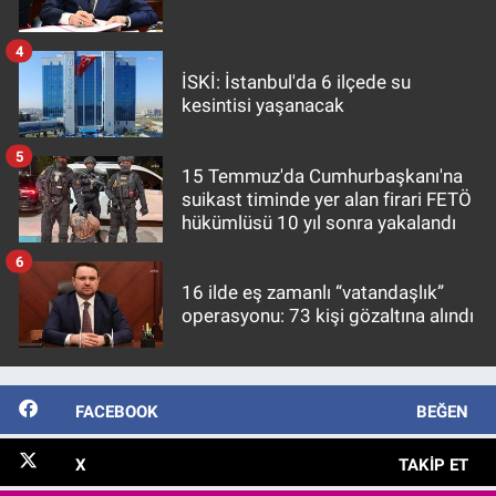
4
İSKİ: İstanbul'da 6 ilçede su
kesintisi yaşanacak
5
15 Temmuz'da Cumhurbaşkanı'na
suikast timinde yer alan firari FETÖ
hükümlüsü 10 yıl sonra yakalandı
6
16 ilde eş zamanlı “vatandaşlık”
operasyonu: 73 kişi gözaltına alındı
FACEBOOK
BEĞEN
X
TAKIP ET