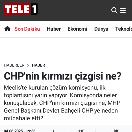
Anında Manşet
Son Dakika
Nöbetçi Eczaneler
Son Dakika
Haber
Ekonomi
Dünya
Teknolo
Başka Sohbetler
Haber
Hava Durumu
Belgesel
Ekonomi
Namaz Vakitleri
HABERLER
HABER
Bilim turu
Dünya
Trafik Durumu
CHP'nin kırmızı çizgisi ne?
Bilim ve Teknoloji Evreni
Teknoloji
Süper Lig Puan Durumu ve Fikstür
Meclis'te kurulan çözüm komisyonu, ilk
toplantısını yarın yapıyor. Komisyonda neler
Doğa Konuşuyor
Sağlık
Tüm Manşetler
konuşulacak, CHP'nin kırmızı çizgisi ne, MHP
Genel Başkanı Devlet Bahçeli CHP'ye neden
Dünya
Spor
Son Dakika Haberleri
müdahale etti?
Ege Saati
Yayın Akışı
Haber Arşivi
04.08.2025 - 19:36
1
110
1 DK