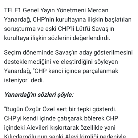
TELE1 Genel Yayın Yönetmeni Merdan
Gündem Özel
Yanardağ, CHP'nin kurultayına ilişkin başlatılan
soruşturma ve eski CHP'li Lütfü Savaş'ın
Günün görüntüsü
kurultaya ilişkin sözlerini değerlendirdi.
Haber
Seçim döneminde Savaş'ın aday gösterilmesini
desteklemediğini ve eleştirdiğini söyleyen
İlan
Yanardağ, "CHP kendi içinde parçalanmak
Kimdir
isteniyor" dedi.
Koronavirüs
Yanardağ'ın sözleri şöyle:
"Bugün Özgür Özel sert bir tepki gösterdi.
Kültür Sanat
CHP'yi kendi içinde çatışarak bölerek CHP
Ne demişti
içindeki Alevileri kışkırtarak özellikle yani
Kılıçdaroğlu'nun sanki Alevi kimliği nedeniyle