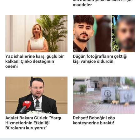
maddeler
Yaz ishallerine karşı güçlü bir
Düğün fotoğraflarını çektiği
kalkan: Çinko desteğinin
kişi vahşice öldürdü!
önemi
Adalet Bakanı Gürlek: "Yargı
Dehşet! Bebeğini çöp
Hizmetlerinin Etkinliği
konteynerine bıraktı!
Bürolarını kuruyoruz"