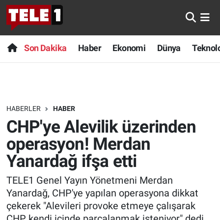
Anında Manşet
Son Dakika
Nöbetçi Eczaneler
Son Dakika
Haber
Ekonomi
Dünya
Teknolo
Başka Sohbetler
Haber
Hava Durumu
Belgesel
Ekonomi
Namaz Vakitleri
HABERLER
HABER
Bilim turu
Dünya
Trafik Durumu
CHP'ye Alevilik üzerinden
Bilim ve Teknoloji Evreni
Teknoloji
Süper Lig Puan Durumu ve Fikstür
operasyon! Merdan
Yanardağ ifşa etti
Doğa Konuşuyor
Sağlık
Tüm Manşetler
TELE1 Genel Yayın Yönetmeni Merdan
Dünya
Spor
Son Dakika Haberleri
Yanardağ, CHP'ye yapılan operasyona dikkat
çekerek "Alevileri provoke etmeye çalışarak
Ege Saati
Yayın Akışı
Haber Arşivi
CHP kendi içinde parçalanmak isteniyor" dedi.