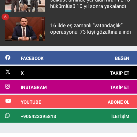
hükümlüsü 10 yıl sonra yakalandı
6
16 ilde eş zamanlı “vatandaşlık”
operasyonu: 73 kişi gözaltına alındı
FACEBOOK
BEĞEN
X
TAKIP ET
INSTAGRAM
TAKIP ET
YOUTUBE
ABONE OL
+905423395813
İLETIŞIM