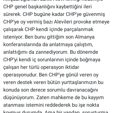
Nedir
CHP genel başkanlığını kaybettiğini ileri
sürerek. CHP bugüne kadar CHP'ye güvenmiş
Popüler
CHP'ye oy vermiş bazı Alevileri provoke etmeye
Programlar
çalışarak CHP kendi içinde parçalanmak
isteniyor. Ben bunu gittiğim son Almanya
Sağlık
konferanslarında da anlatmaya çalıştım,
anlattığımı da zannediyorum. Bu dönemde
Spor
CHP'yi kendi iç sorunlarının içinde boğmaya
Teknoloji
çalışan her türlü operasyon iktidar
operasyonudur. Ben CHP'ye gönül veren oy
Türkiye'nin Geleceği
veren destek veren bütün yurttaşlarımızın bu
konuda son derece sorumlu davranacağını
Türkiye'nin Gündemi
düşünüyorum. Zaten mahkeme de bu kayyım
atanması istemini reddederek bu işe nokta
Yerel Gündem
koymuş durumda. Ama bir yandan soruşturma