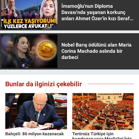
İmamoğlu'nun Diploma
Davası'nda yaşanan korkunç
anları Ahmet Özer'in kızı Seraf
Özer anlattı!
Nobel Barış ödülünü alan Maria
Corina Machado aslında bir
darbeci
Bunlar da ilginizi çekebilir
Bahçeli: 86 milyon kazanacak
Terörsüz Türkiye için
hazırlanan yasa Meclis'te! İşte