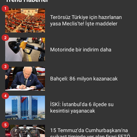
1
Terörsüz Türkiye için hazırlanan
yasa Meclis'te! İşte maddeler
2
Motorinde bir indirim daha
3
Bahçeli: 86 milyon kazanacak
4
İSKİ: İstanbul'da 6 ilçede su
kesintisi yaşanacak
5
15 Temmuz'da Cumhurbaşkanı'na
suikast timinde yer alan firari FETÖ