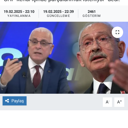
Ege'den Esintiler
İletişim
19.02.2025 - 22:10
19.02.2025 - 22:39
2461
YAYINLANMA
GÜNCELLEME
GÖSTERIM
Eğitim
Eğlence
Ekonomi
Forum
Gerçeğin İzinde
Gün Başlıyor
Paylaş
-
+
A
A
Gün Bitiyor
Gün Ortası