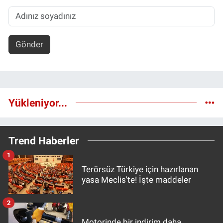
Gönder
Yükleniyor...
Trend Haberler
1
Terörsüz Türkiye için hazırlanan
yasa Meclis'te! İşte maddeler
2
Motorinde bir indirim daha