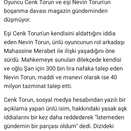
Oyuncu Cenk Torun ve eşi Nevin Torun'un
boşanma davası magazin gündeminden
Gündem Özel
düşmüyor.
Günün görüntüsü
Eşi Cenk Torun'un kendisini aldattığını iddia
eden Nevin Torun, ünlü oyuncunun rol arkadaşı
Haber
Mahassine Merabet ile ilişki yaşadığını öne
İlan
sürdü. Mahkemeye sunulan dilekçede kendisi
ve oğlu Şan için 300 bin lira nafaka talep eden
Kimdir
Nevin Torun, maddi ve manevi olarak ise 40
milyon tazminat talep etti.
Koronavirüs
Cenk Torun, sosyal medya hesabından yazılı bir
Kültür Sanat
açıklama yapan ünlü isim, hakkındaki yasak aşk
iddialarını bir kez daha reddederek "İstemeden
Ne demişti
gündemin bir parçası oldum" dedi. Dizideki