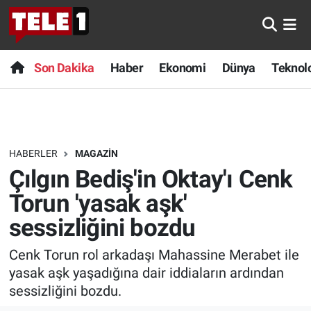
Anında Manşet
Son Dakika
Nöbetçi Eczaneler
Son Dakika
Haber
Ekonomi
Dünya
Teknolo
Başka Sohbetler
Haber
Hava Durumu
Belgesel
Ekonomi
Namaz Vakitleri
HABERLER
MAGAZIN
Bilim turu
Dünya
Trafik Durumu
Çılgın Bediş'in Oktay'ı Cenk
Bilim ve Teknoloji Evreni
Teknoloji
Süper Lig Puan Durumu ve Fikstür
Torun 'yasak aşk'
sessizliğini bozdu
Doğa Konuşuyor
Sağlık
Tüm Manşetler
Cenk Torun rol arkadaşı Mahassine Merabet ile
Dünya
Spor
Son Dakika Haberleri
yasak aşk yaşadığına dair iddiaların ardından
sessizliğini bozdu.
Ege Saati
Yayın Akışı
Haber Arşivi