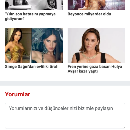
"Yılın son hatasını yapmaya
Beyonce milyarder oldu
gidiyorum"
Simge Sağın'dan evlilik itirafı
Fren yerine gaza basan Hülya
Avşar kaza yaptı
Yorumlar