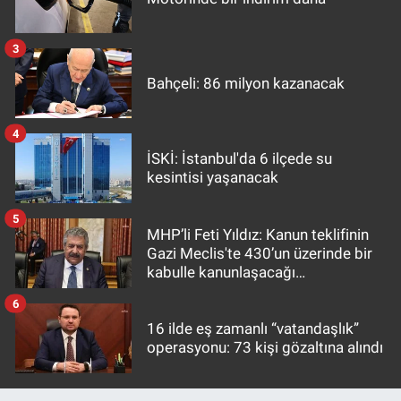
3
Bahçeli: 86 milyon kazanacak
4
İSKİ: İstanbul'da 6 ilçede su
kesintisi yaşanacak
5
MHP’li Feti Yıldız: Kanun teklifinin
Gazi Meclis'te 430’un üzerinde bir
kabulle kanunlaşacağı
görülmektedir
6
16 ilde eş zamanlı “vatandaşlık”
operasyonu: 73 kişi gözaltına alındı