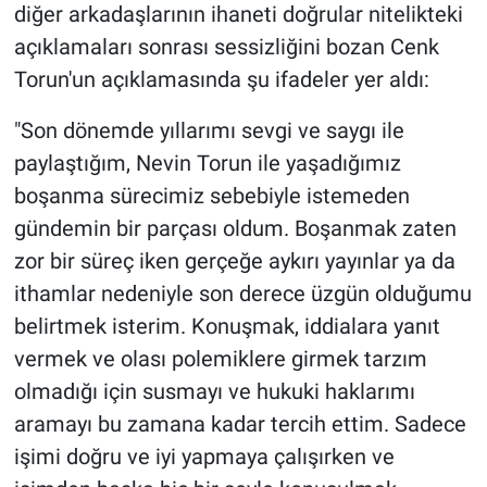
Nedir
diğer arkadaşlarının ihaneti doğrular nitelikteki
açıklamaları sonrası sessizliğini bozan Cenk
Popüler
Torun'un açıklamasında şu ifadeler yer aldı:
Programlar
"Son dönemde yıllarımı sevgi ve saygı ile
paylaştığım, Nevin Torun ile yaşadığımız
Sağlık
boşanma sürecimiz sebebiyle istemeden
gündemin bir parçası oldum. Boşanmak zaten
Spor
zor bir süreç iken gerçeğe aykırı yayınlar ya da
Teknoloji
ithamlar nedeniyle son derece üzgün olduğumu
belirtmek isterim. Konuşmak, iddialara yanıt
Türkiye'nin Geleceği
vermek ve olası polemiklere girmek tarzım
olmadığı için susmayı ve hukuki haklarımı
Türkiye'nin Gündemi
aramayı bu zamana kadar tercih ettim. Sadece
Yerel Gündem
işimi doğru ve iyi yapmaya çalışırken ve