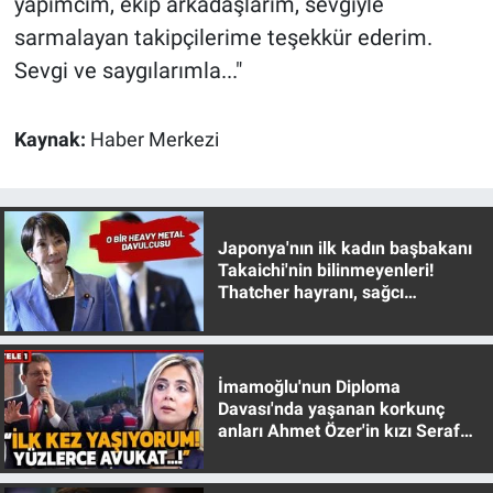
yapımcım, ekip arkadaşlarım, sevgiyle
sarmalayan takipçilerime teşekkür ederim.
Sevgi ve saygılarımla..."
Kaynak:
Haber Merkezi
Japonya'nın ilk kadın başbakanı
Takaichi'nin bilinmeyenleri!
Thatcher hayranı, sağcı
muhafazakar
İmamoğlu'nun Diploma
Davası'nda yaşanan korkunç
anları Ahmet Özer'in kızı Seraf
Özer anlattı!