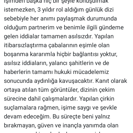
işimden başka hiç bir şeyle konuşulmak
Yerel Yaşam
istemezken, 3 yıldır rol aldığım günlük dizi
sebebiyle her anımı paylaşmak durumunda
Canlı Yayın
olduğum partnerim ve benimle ilgili gündeme
gelen iddialar tamamen asılsızdır. Yapılan
itibarsızlaştırma çabalarının eşimle olan
boşanma kararımla hiçbir bağlantısı yoktur,
asılsız iddiaların, yalancı şahitlerin ve de
haberlerin tamamı hukuki mücadelemiz
sonucunda aydınlığa kavuşacaktır. Kanıt olarak
ortaya atılan tüm görüntüler, dizinin çekim
sürecine dahil çalışmalardır. Yapılan çirkin
suçlamalara rağmen, işime saygı ve şevkle
devam edeceğim. Bu süreçte beni yalnız
bırakmayan, güven ve inançla yanımda olan