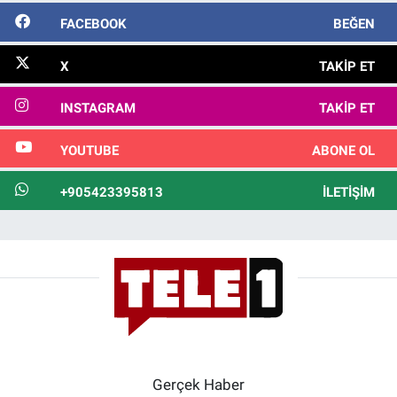
FACEBOOK
BEĞEN
X
TAKIP ET
INSTAGRAM
TAKIP ET
YOUTUBE
ABONE OL
+905423395813
İLETIŞIM
Gerçek Haber