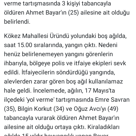
verme tartışmasında 3 kişiyi tabancayla
öldüren Ahmet Bayar'ın (25) ailesine ait olduğu
Gündem Özel
belirlendi.
Günün görüntüsü
Kökez Mahallesi Üründü yolundaki boş ağılda,
saat 15.00 sıralarında, yangın çıktı. Nedeni
Haber
henüz belirlenemeyen yangını görenlerin
İlan
ihbarıyla, bölgeye polis ve itfaiye ekipleri sevk
edildi. İtfaiyecilerin söndürdüğü yangında,
Kimdir
alevlerden zarar gören boş ağıl kullanılamaz
hale geldi. İncelemede, ağılın, 17 Mayıs'ta
Koronavirüs
ilçedeki 'yol verme' tartışmasında Emre Savran
Kültür Sanat
(35), Bilgin Korkut (34) ve Oğuz Avcı'yı (49)
tabancayla vurarak öldüren Ahmet Bayar'ın
Ne demişti
ailesine ait olduğu ortaya çıktı. Kiraladıkları
ağılda 15 yıldır hayvancılık yapan Bayar