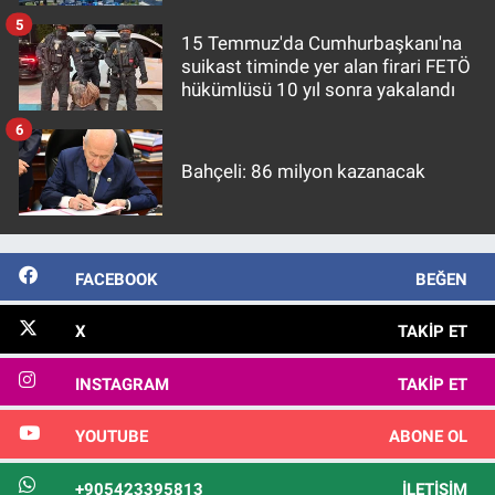
5
15 Temmuz'da Cumhurbaşkanı'na
suikast timinde yer alan firari FETÖ
hükümlüsü 10 yıl sonra yakalandı
6
Bahçeli: 86 milyon kazanacak
FACEBOOK
BEĞEN
X
TAKIP ET
INSTAGRAM
TAKIP ET
YOUTUBE
ABONE OL
+905423395813
İLETIŞIM