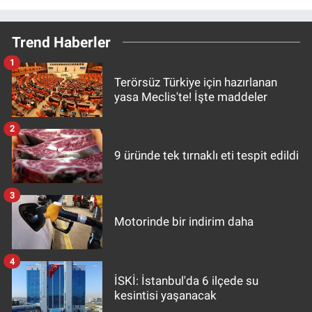
Trend Haberler
1
Terörsüz Türkiye için hazırlanan
yasa Meclis'te! İşte maddeler
2
9 üründe tek tırnaklı eti tespit edildi
3
Motorinde bir indirim daha
4
İSKİ: İstanbul'da 6 ilçede su
kesintisi yaşanacak