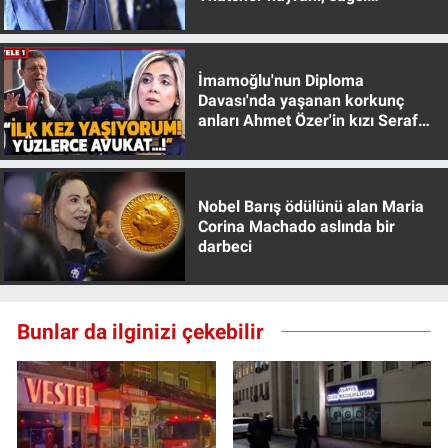
muhafazakar
Yerel Yaşam
Canlı Yayın
İmamoğlu'nun Diploma
Davası'nda yaşanan korkunç
anları Ahmet Özer'in kızı Seraf
Özer anlattı!
Nobel Barış ödülünü alan Maria
Corina Machado aslında bir
darbeci
Bunlar da ilginizi çekebilir