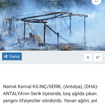
Ege'den Esintiler
İletişim
Eğitim
Eğlence
Ekonomi
Forum
Paylaş
-
+
A
A
Gerçeğin İzinde
Gün Başlıyor
Namık Kemal KILINÇ/SERİK, (Antalya), (DHA)-
Gün Bitiyor
ANTALYA'nın Serik ilçesinde, boş ağılda çıkan
yangını itfaiyeciler söndürdü. Yanan ağılın, yol
Gün Ortası