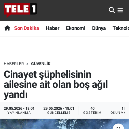
Anında Manşet
Son Dakika
Nöbetçi Eczaneler
Son Dakika
Haber
Ekonomi
Dünya
Teknolo
Başka Sohbetler
Haber
Hava Durumu
Belgesel
Ekonomi
Namaz Vakitleri
HABERLER
GÜVENLIK
Bilim turu
Dünya
Trafik Durumu
Cinayet şüphelisinin
Bilim ve Teknoloji Evreni
Teknoloji
Süper Lig Puan Durumu ve Fikstür
ailesine ait olan boş ağıl
yandı
Doğa Konuşuyor
Sağlık
Tüm Manşetler
29.05.2026 - 18:01
29.05.2026 - 18:01
40
1 DK
Dünya
Spor
Son Dakika Haberleri
YAYINLANMA
GÜNCELLEME
GÖSTERIM
OKUNMA S
Ege Saati
Yayın Akışı
Haber Arşivi