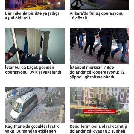
Dini nikahla birlikte yaşadığı
Ankara'da fuhuş operasyonu:
eşini öldürdü
16 gözaltı
İstanbul'da kaçak göçmen
İstanbul merkezli 7 ilde
operasyonu: 39 kişi yakalandı
dolandırıcılık operasyonu: 12
şüpheli gözaltına alındı
Kağıthane'de çocuklar lastik
Kendilerini polis olarak tanıtıp
yaktı: Dumandan etkilenen
dolandırıcılık yapan 2 şüpheli