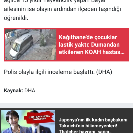
Nedir
ailesinin ise olayın ardından ilçeden taşındığı
öğrenildi.
Popüler
Programlar
Kağıthane'de çocuklar
lastik yaktı: Dumandan
Sağlık
etkilenen KOAH hastası
kadın hastaneye
Spor
kaldırıldı
Polis olayla ilgili inceleme başlattı. (DHA)
Teknoloji
Kaynak:
DHA
Türkiye'nin Geleceği
Türkiye'nin Gündemi
Japonya'nın ilk kadın başbakanı
Yerel Gündem
Takaichi'nin bilinmeyenleri!
Thatcher hayranı, sağcı