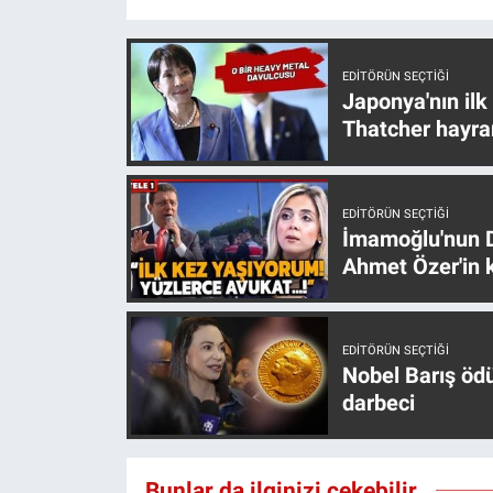
Nedir
Popüler
EDITÖRÜN SEÇTIĞI
Japonya'nın ilk
Programlar
Thatcher hayra
Sağlık
EDITÖRÜN SEÇTIĞI
Spor
İmamoğlu'nun D
Ahmet Özer'in k
Teknoloji
Türkiye'nin Geleceği
EDITÖRÜN SEÇTIĞI
Nobel Barış öd
darbeci
Türkiye'nin Gündemi
Yerel Gündem
Bunlar da ilginizi çekebilir