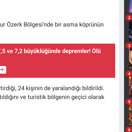
2
ur Özerk Bölgesi'nde bir asma köprünün
3
,5 ve 7,2 büyüklüğünde depremler! Ölü
4
rdiği, 24 kişinin de yaralandığı bildirildi.
atıldığını ve turistik bölgenin geçici olarak
5
6