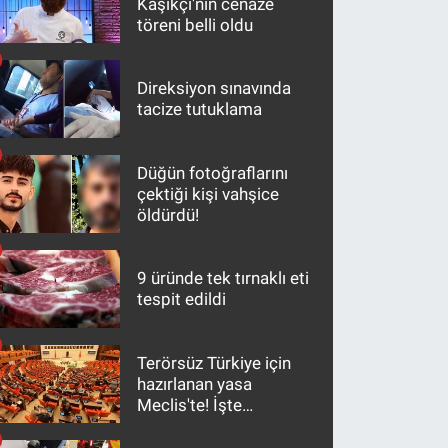
Kaşıkçı'nın cenaze
töreni belli oldu
Direksiyon sınavında
tacize tutuklama
Düğün fotoğraflarını
çektiği kişi vahşice
öldürdü!
9 üründe tek tırnaklı eti
tespit edildi
Terörsüz Türkiye için
hazırlanan yasa
Meclis'te! İşte
maddeler