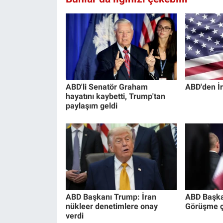
Yerel Yaşam
Canlı Yayın
ABD'li Senatör Graham
ABD'den İr
hayatını kaybetti, Trump'tan
paylaşım geldi
ABD Başkanı Trump: İran
ABD Başka
nükleer denetimlere onay
Görüşme ço
verdi