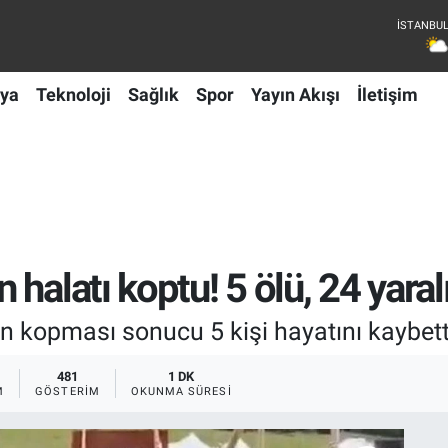
ya
Teknoloji
Sağlık
Spor
Yayın Akışı
İletişim
halatı koptu! 5 ölü, 24 yaral
 kopması sonucu 5 kişi hayatını kaybetti,
481
1 DK
M
GÖSTERIM
OKUNMA SÜRESI