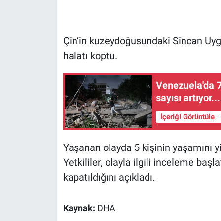
Gündem Özel
Çin’in kuzeydoğusundaki Sincan Uyg
Günün görüntüsü
halatı koptu.
Haber
Venezuela'da 7
sayısı artıyor...
İlan
İçeriği Görüntüle
Kimdir
Yaşanan olayda 5 kişinin yaşamını yiti
Koronavirüs
Yetkililer, olayla ilgili inceleme başl
Kültür Sanat
kapatıldığını açıkladı.
Ne demişti
Kaynak:
DHA