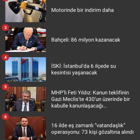
Motorinde bir indirim daha
3
Bahçeli: 86 milyon kazanacak
4
İSKİ: İstanbul'da 6 ilçede su
kesintisi yaşanacak
5
MHP’li Feti Yıldız: Kanun teklifinin
Gazi Meclis'te 430’un üzerinde bir
kabulle kanunlaşacağı
görülmektedir
6
16 ilde eş zamanlı “vatandaşlık”
operasyonu: 73 kişi gözaltına alındı