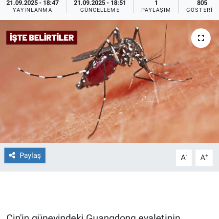
21.09.2025 - 18:47
21.09.2025 - 18:51
1
805
YAYINLANMA
GÜNCELLEME
PAYLAŞIM
GÖSTERIM
Ege'den Esintiler
İletişim
Eğitim
Eğlence
Ekonomi
Forum
Gerçeğin İzinde
Paylaş
-
+
A
A
Gün Başlıyor
Gün Bitiyor
Gün Ortası
Çin'in güneyindeki Guangdong eyaletinin