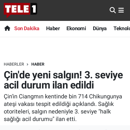
Anında Manşet
Son Dakika
Nöbetçi Eczaneler
Son Dakika
Haber
Ekonomi
Dünya
Teknolo
Başka Sohbetler
Haber
Hava Durumu
Belgesel
Ekonomi
Namaz Vakitleri
HABERLER
HABER
Bilim turu
Dünya
Trafik Durumu
Çin'de yeni salgın! 3. seviye
Bilim ve Teknoloji Evreni
Teknoloji
Süper Lig Puan Durumu ve Fikstür
acil durum ilan edildi
Çin'in Ciangmın kentinde bin 714 Chikungunya
Doğa Konuşuyor
Sağlık
Tüm Manşetler
ateşi vakası tespit edildiği açıklandı. Sağlık
Dünya
Spor
Son Dakika Haberleri
otoriteleri, salgın nedeniyle 3. seviye "halk
sağlığı acil durumu" ilan etti.
Ege Saati
Yayın Akışı
Haber Arşivi