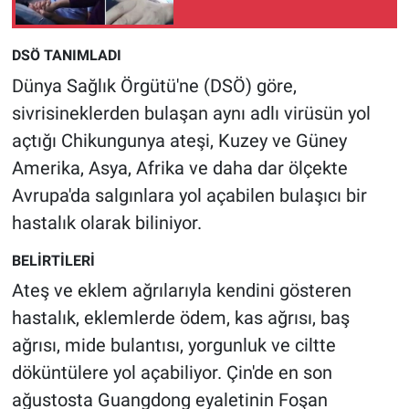
Nedir
Popüler
DSÖ TANIMLADI
Dünya Sağlık Örgütü'ne (DSÖ) göre,
Programlar
sivrisineklerden bulaşan aynı adlı virüsün yol
açtığı Chikungunya ateşi, Kuzey ve Güney
Sağlık
Amerika, Asya, Afrika ve daha dar ölçekte
Spor
Avrupa'da salgınlara yol açabilen bulaşıcı bir
hastalık olarak biliniyor.
Teknoloji
BELİRTİLERİ
Türkiye'nin Geleceği
Ateş ve eklem ağrılarıyla kendini gösteren
hastalık, eklemlerde ödem, kas ağrısı, baş
Türkiye'nin Gündemi
ağrısı, mide bulantısı, yorgunluk ve ciltte
döküntülere yol açabiliyor. Çin'de en son
Yerel Gündem
ağustosta Guangdong eyaletinin Foşan