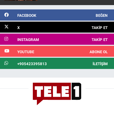
FACEBOOK
BEĞEN
X
TAKIP ET
INSTAGRAM
TAKIP ET
YOUTUBE
ABONE OL
+905423395813
İLETIŞIM