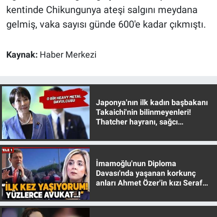
Yerel Yaşam
kentinde Chikungunya ateşi salgını meydana
gelmiş, vaka sayısı günde 600'e kadar çıkmıştı.
Canlı Yayın
Kaynak:
Haber Merkezi
Japonya'nın ilk kadın başbakanı
Takaichi'nin bilinmeyenleri!
Thatcher hayranı, sağcı
muhafazakar
İmamoğlu'nun Diploma
Davası'nda yaşanan korkunç
anları Ahmet Özer'in kızı Seraf
Özer anlattı!