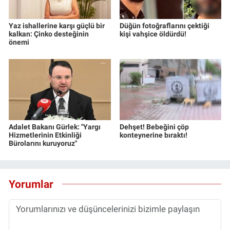
Yaz ishallerine karşı güçlü bir
Düğün fotoğraflarını çektiği
kalkan: Çinko desteğinin
kişi vahşice öldürdü!
önemi
Adalet Bakanı Gürlek: "Yargı
Dehşet! Bebeğini çöp
Hizmetlerinin Etkinliği
konteynerine bıraktı!
Bürolarını kuruyoruz"
Yorumlar