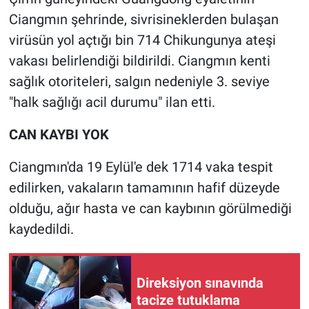
Ciangmın şehrinde, sivrisineklerden bulaşan
Gündem Özel
virüsün yol açtığı bin 714 Chikungunya ateşi
vakası belirlendiği bildirildi. Ciangmın kenti
Günün görüntüsü
sağlık otoriteleri, salgın nedeniyle 3. seviye
"halk sağlığı acil durumu" ilan etti.
Haber
CAN KAYBI YOK
İlan
Ciangmın'da 19 Eylül'e dek 1714 vaka tespit
Kimdir
edilirken, vakaların tamamının hafif düzeyde
olduğu, ağır hasta ve can kaybının görülmediği
Koronavirüs
kaydedildi.
Kültür Sanat
Ne demişti
Direksiyon sınavında
tacize tutuklama