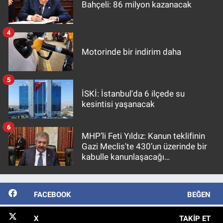
Bahçeli: 86 milyon kazanacak
4
Motorinde bir indirim daha
5
İSKİ: İstanbul'da 6 ilçede su
kesintisi yaşanacak
6
MHP’li Feti Yıldız: Kanun teklifinin
Gazi Meclis'te 430’un üzerinde bir
kabulle kanunlaşacağı
görülmektedir
FACEBOOK
BEĞEN
X
TAKIP ET