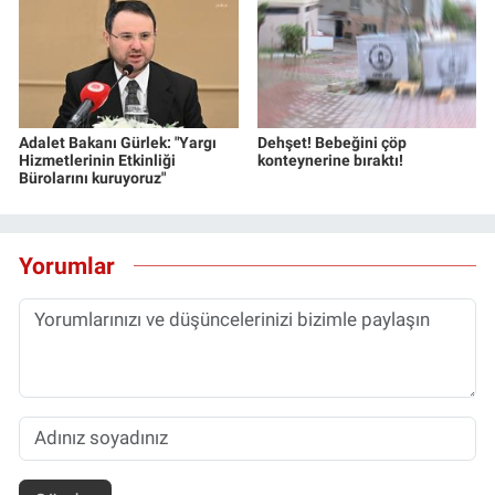
Adalet Bakanı Gürlek: "Yargı
Dehşet! Bebeğini çöp
Hizmetlerinin Etkinliği
konteynerine bıraktı!
Bürolarını kuruyoruz"
Yorumlar