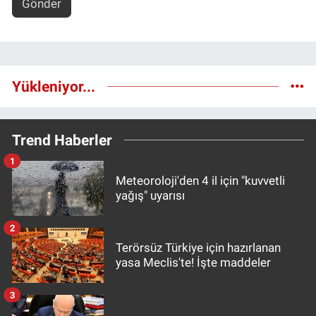
Gönder
Yükleniyor...
Trend Haberler
1
Meteoroloji'den 4 il için "kuvvetli
yağış" uyarısı
2
Terörsüz Türkiye için hazırlanan
yasa Meclis'te! İşte maddeler
3