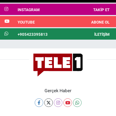
INSTAGRAM
TAKIP ET
YOUTUBE
ABONE OL
+905423395813
İLETIŞIM
Gerçek Haber