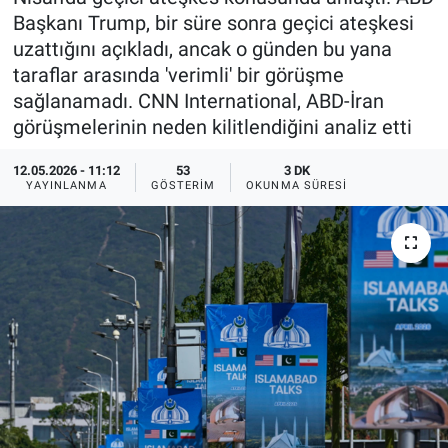
Başkanı Trump, bir süre sonra geçici ateşkesi
Ege'den Esintiler
İletişim
uzattığını açıkladı, ancak o günden bu yana
taraflar arasında 'verimli' bir görüşme
Eğitim
sağlanamadı. CNN International, ABD-İran
görüşmelerinin neden kilitlendiğini analiz etti
Eğlence
12.05.2026 - 11:12
53
3 DK
Ekonomi
YAYINLANMA
GÖSTERIM
OKUNMA SÜRESI
Forum
Gerçeğin İzinde
Gün Başlıyor
Gün Bitiyor
Gün Ortası