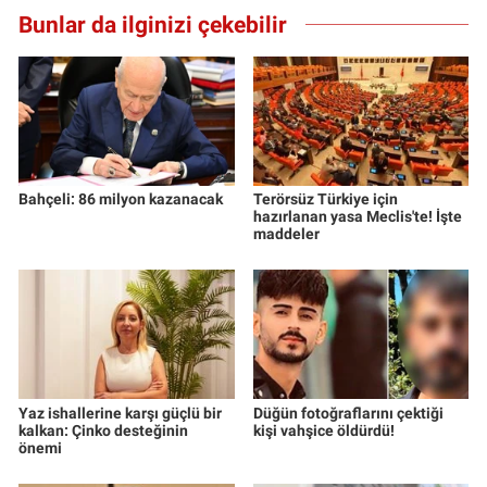
Bunlar da ilginizi çekebilir
Bahçeli: 86 milyon kazanacak
Terörsüz Türkiye için
hazırlanan yasa Meclis'te! İşte
maddeler
Yaz ishallerine karşı güçlü bir
Düğün fotoğraflarını çektiği
kalkan: Çinko desteğinin
kişi vahşice öldürdü!
önemi