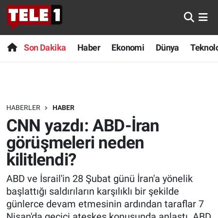
Anında Manşet
Son Dakika
Nöbetçi Eczaneler
Son Dakika
Haber
Ekonomi
Dünya
Teknolo
Başka Sohbetler
Haber
Hava Durumu
Belgesel
Ekonomi
Namaz Vakitleri
HABERLER
HABER
Bilim turu
Dünya
Trafik Durumu
CNN yazdı: ABD-İran
Bilim ve Teknoloji Evreni
Teknoloji
Süper Lig Puan Durumu ve Fikstür
görüşmeleri neden
kilitlendi?
Doğa Konuşuyor
Sağlık
Tüm Manşetler
ABD ve İsrail'in 28 Şubat günü İran'a yönelik
Dünya
Spor
Son Dakika Haberleri
başlattığı saldırıların karşılıklı bir şekilde
günlerce devam etmesinin ardından taraflar 7
Ege Saati
Yayın Akışı
Haber Arşivi
Nisan'da geçici ateşkes konusunda anlaştı. ABD