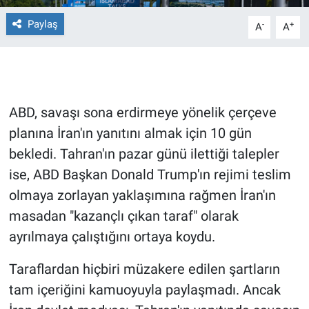
Paylaş
-
+
A
A
Gündem Özel
Günün görüntüsü
Haber
ABD, savaşı sona erdirmeye yönelik çerçeve
planına İran'ın yanıtını almak için 10 gün
İlan
bekledi. Tahran'ın pazar günü ilettiği talepler
Kimdir
ise, ABD Başkan Donald Trump'ın rejimi teslim
olmaya zorlayan yaklaşımına rağmen İran'ın
Koronavirüs
masadan "kazançlı çıkan taraf" olarak
ayrılmaya çalıştığını ortaya koydu.
Kültür Sanat
Taraflardan hiçbiri müzakere edilen şartların
Ne demişti
tam içeriğini kamuoyuyla paylaşmadı. Ancak