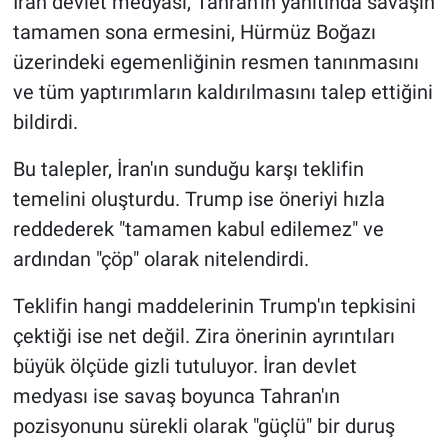
İran devlet medyası, Tahran'ın yanıtında savaşın
Nedir
tamamen sona ermesini, Hürmüz Boğazı
Popüler
üzerindeki egemenliğinin resmen tanınmasını
ve tüm yaptırımların kaldırılmasını talep ettiğini
Programlar
bildirdi.
Sağlık
Bu talepler, İran'ın sunduğu karşı teklifin
temelini oluşturdu. Trump ise öneriyi hızla
Spor
reddederek "tamamen kabul edilemez" ve
ardından "çöp" olarak nitelendirdi.
Teknoloji
Teklifin hangi maddelerinin Trump'ın tepkisini
Türkiye'nin Geleceği
çektiği ise net değil. Zira önerinin ayrıntıları
Türkiye'nin Gündemi
büyük ölçüde gizli tutuluyor. İran devlet
medyası ise savaş boyunca Tahran'ın
Yerel Gündem
pozisyonunu sürekli olarak "güçlü" bir duruş