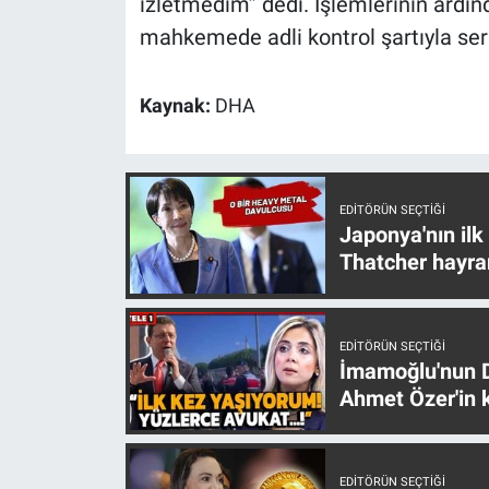
izletmedim” dedi. İşlemlerinin ardınd
Nedir
mahkemede adli kontrol şartıyla ser
Popüler
Kaynak:
DHA
Programlar
Sağlık
EDITÖRÜN SEÇTIĞI
Spor
Japonya'nın ilk
Thatcher hayra
Teknoloji
Türkiye'nin Geleceği
EDITÖRÜN SEÇTIĞI
İmamoğlu'nun D
Ahmet Özer'in k
Türkiye'nin Gündemi
Yerel Gündem
EDITÖRÜN SEÇTIĞI