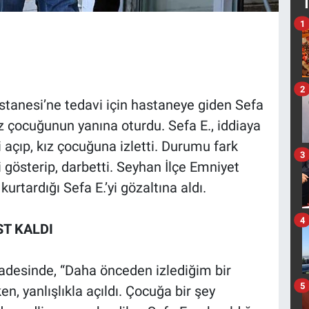
1
2
tanesi’ne tedavi için hastaneye giden Sefa
kız çocuğunun yanına oturdu. Sefa E., iddiaya
 açıp, kız çocuğuna izletti. Durumu fark
3
i gösterip, darbetti. Seyhan İlçe Emniyet
urtardığı Sefa E.’yi gözaltına aldı.
4
ST KALDI
fadesinde, “Daha önceden izlediğim bir
5
, yanlışlıkla açıldı. Çocuğa bir şey