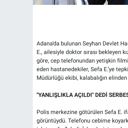
Gündem Özel
Günün görüntüsü
Haber
Adana'da bulunan Seyhan Devlet Has
E., ailesiyle doktor sırası bekleyen 
İlan
göre, cep telefonundan yetişkin filmi
eden hastanedekiler, Sefa E.’ye tepk
Kimdir
Müdürlüğü ekibi, kalabalığın elinden k
Koronavirüs
"YANLIŞLIKLA AÇILDI" DEDİ SERBE
Kültür Sanat
Polis merkezine götürülen Sefa E. i
Ne demişti
görüntüydü. Telefonu cebime koyarken