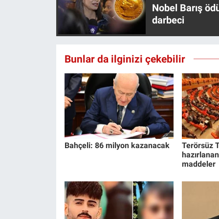
Nobel Barış öd
Yerel Yaşam
darbeci
Canlı Yayın
Bunlar da ilginizi çekebilir
Bahçeli: 86 milyon kazanacak
Terörsüz T
hazırlanan
maddeler