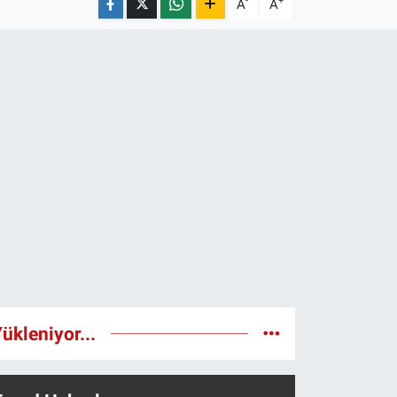
-
+
A
A
ükleniyor...