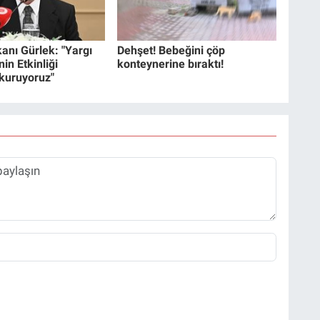
anı Gürlek: "Yargı
Dehşet! Bebeğini çöp
in Etkinliği
konteynerine bıraktı!
 kuruyoruz"