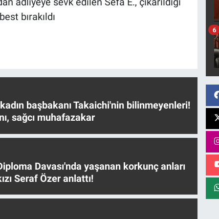
an adliyeye sevk edilen Sefa E., çıkarıldığı
best bırakıldı
6
 kadın başbakanı Takaichi'nin bilinmeyenleri!
nı, sağcı muhafazakar
iploma Davası'nda yaşanan korkunç anları
ızı Seraf Özer anlattı!