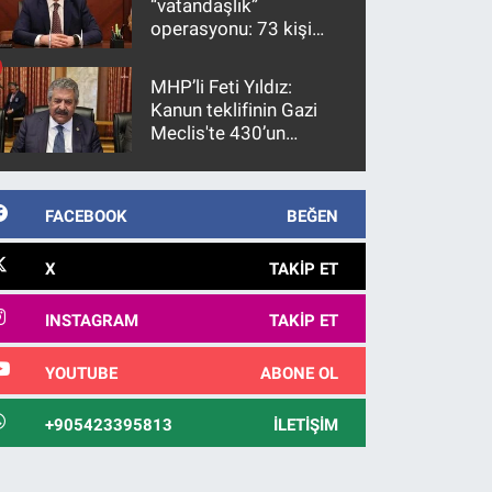
“vatandaşlık”
operasyonu: 73 kişi
gözaltına alındı
MHP’li Feti Yıldız:
Kanun teklifinin Gazi
Meclis'te 430’un
üzerinde bir kabulle
kanunlaşacağı
görülmektedir
FACEBOOK
BEĞEN
X
TAKIP ET
INSTAGRAM
TAKIP ET
YOUTUBE
ABONE OL
+905423395813
İLETIŞIM