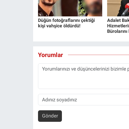
Düğün fotoğraflarını çektiği
Adalet Bak
kişi vahşice öldürdü!
Hizmetlerin
Bürolarını
Yorumlar
Gönder