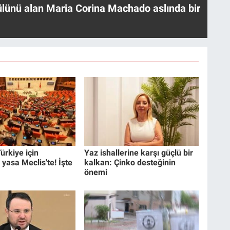
ülünü alan Maria Corina Machado aslında bir
ürkiye için
Yaz ishallerine karşı güçlü bir
 yasa Meclis'te! İşte
kalkan: Çinko desteğinin
önemi