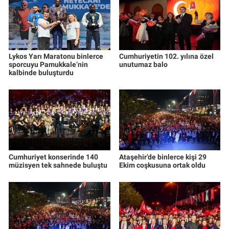
Lykos Yarı Maratonu binlerce
Cumhuriyetin 102. yılına özel
sporcuyu Pamukkale’nin
unutumaz balo
kalbinde buluşturdu
Cumhuriyet konserinde 140
Ataşehir’de binlerce kişi 29
müzisyen tek sahnede buluştu
Ekim coşkusuna ortak oldu