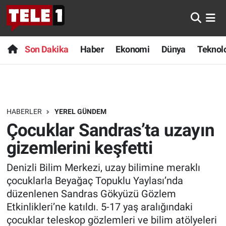
Anında Manşet
Son Dakika
Nöbetçi Eczaneler
Son Dakika
Haber
Ekonomi
Dünya
Teknolo
Başka Sohbetler
Haber
Hava Durumu
Belgesel
Ekonomi
Namaz Vakitleri
HABERLER
YEREL GÜNDEM
Bilim turu
Dünya
Trafik Durumu
Çocuklar Sandras’ta uzayın
Bilim ve Teknoloji Evreni
Teknoloji
Süper Lig Puan Durumu ve Fikstür
gizemlerini keşfetti
Denizli Bilim Merkezi, uzay bilimine meraklı
Doğa Konuşuyor
Sağlık
Tüm Manşetler
çocuklarla Beyağaç Topuklu Yaylası’nda
Dünya
Spor
Son Dakika Haberleri
düzenlenen Sandras Gökyüzü Gözlem
Etkinlikleri’ne katıldı. 5-17 yaş aralığındaki
Ege Saati
Yayın Akışı
Haber Arşivi
çocuklar teleskop gözlemleri ve bilim atölyeleri