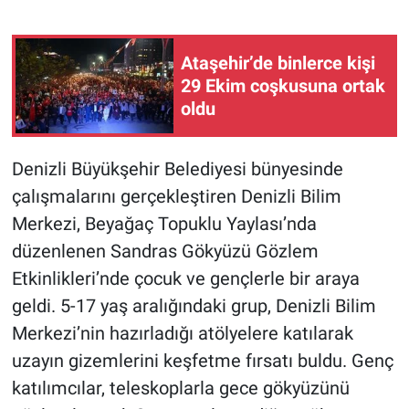
Gündem Özel
Ataşehir’de binlerce kişi
29 Ekim coşkusuna ortak
Günün görüntüsü
oldu
Haber
Denizli Büyükşehir Belediyesi bünyesinde
İlan
çalışmalarını gerçekleştiren Denizli Bilim
Merkezi, Beyağaç Topuklu Yaylası’nda
Kimdir
düzenlenen Sandras Gökyüzü Gözlem
Koronavirüs
Etkinlikleri’nde çocuk ve gençlerle bir araya
geldi. 5-17 yaş aralığındaki grup, Denizli Bilim
Kültür Sanat
Merkezi’nin hazırladığı atölyelere katılarak
uzayın gizemlerini keşfetme fırsatı buldu. Genç
Ne demişti
katılımcılar, teleskoplarla gece gökyüzünü