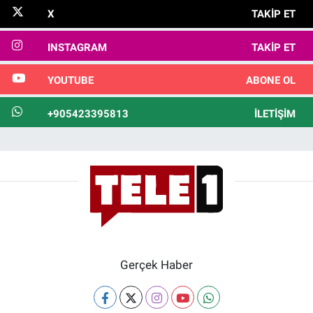
X
TAKIP ET
INSTAGRAM
TAKIP ET
YOUTUBE
ABONE OL
+905423395813
İLETIŞIM
Gerçek Haber