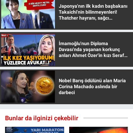
Yerel Yaşam
Japonya'nın ilk kadın başbakanı
Takaichi'nin bilinmeyenleri!
Thatcher hayranı, sağcı
Canlı Yayın
muhafazakar
İmamoğlu'nun Diploma
Davası'nda yaşanan korkunç
anları Ahmet Özer'in kızı Seraf
Özer anlattı!
Nobel Barış ödülünü alan Maria
Corina Machado aslında bir
darbeci
Bunlar da ilginizi çekebilir