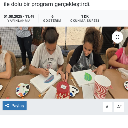
ile dolu bir program gerçekleştirdi.
Ege'den Esintiler
İletişim
01.08.2025 - 11:49
6
1 DK
YAYINLANMA
GÖSTERIM
OKUNMA SÜRESI
Eğitim
Eğlence
Ekonomi
Forum
Gerçeğin İzinde
Gün Başlıyor
Paylaş
-
+
A
A
Gün Bitiyor
Gün Ortası