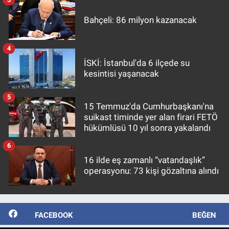
Bahçeli: 86 milyon kazanacak
4
İSKİ: İstanbul'da 6 ilçede su
kesintisi yaşanacak
5
15 Temmuz'da Cumhurbaşkanı'na
suikast timinde yer alan firari FETÖ
hükümlüsü 10 yıl sonra yakalandı
6
16 ilde eş zamanlı “vatandaşlık”
operasyonu: 73 kişi gözaltına alındı
FACEBOOK
BEĞEN