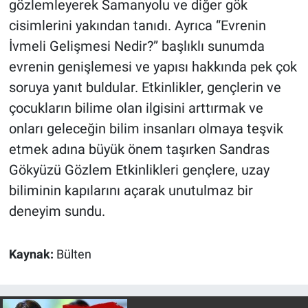
gözlemleyerek Samanyolu ve diğer gök
Nedir
cisimlerini yakından tanıdı. Ayrıca “Evrenin
Popüler
İvmeli Gelişmesi Nedir?” başlıklı sunumda
evrenin genişlemesi ve yapısı hakkında pek çok
Programlar
soruya yanıt buldular. Etkinlikler, gençlerin ve
çocukların bilime olan ilgisini arttırmak ve
Sağlık
onları geleceğin bilim insanları olmaya teşvik
Spor
etmek adına büyük önem taşırken Sandras
Gökyüzü Gözlem Etkinlikleri gençlere, uzay
Teknoloji
biliminin kapılarını açarak unutulmaz bir
deneyim sundu.
Türkiye'nin Geleceği
Türkiye'nin Gündemi
Kaynak:
Bülten
Yerel Gündem