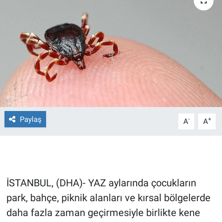
Ege'den Esintiler
İletişim
Eğitim
Eğlence
Ekonomi
Forum
Paylaş
-
+
A
A
Gerçeğin İzinde
Gün Başlıyor
İSTANBUL, (DHA)- YAZ aylarında çocukların
Gün Bitiyor
park, bahçe, piknik alanları ve kırsal bölgelerde
daha fazla zaman geçirmesiyle birlikte kene
Gün Ortası