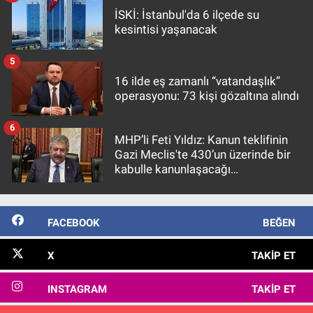
İSKİ: İstanbul'da 6 ilçede su
kesintisi yaşanacak
5
16 ilde eş zamanlı “vatandaşlık”
operasyonu: 73 kişi gözaltına alındı
6
MHP’li Feti Yıldız: Kanun teklifinin
Gazi Meclis'te 430’un üzerinde bir
kabulle kanunlaşacağı
görülmektedir
FACEBOOK
BEĞEN
X
TAKIP ET
INSTAGRAM
TAKIP ET