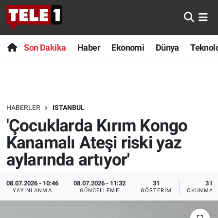
Anında Manşet
Son Dakika
Nöbetçi Eczaneler
Son Dakika
Haber
Ekonomi
Dünya
Teknolo
Başka Sohbetler
Haber
Hava Durumu
Belgesel
Ekonomi
Namaz Vakitleri
HABERLER
ISTANBUL
Bilim turu
Dünya
Trafik Durumu
'Çocuklarda Kırım Kongo
Bilim ve Teknoloji Evreni
Teknoloji
Süper Lig Puan Durumu ve Fikstür
Kanamalı Ateşi riski yaz
aylarında artıyor'
Doğa Konuşuyor
Sağlık
Tüm Manşetler
08.07.2026 - 10:46
08.07.2026 - 11:32
31
3 DK
Dünya
Spor
Son Dakika Haberleri
YAYINLANMA
GÜNCELLEME
GÖSTERIM
OKUNMA S
Ege Saati
Yayın Akışı
Haber Arşivi