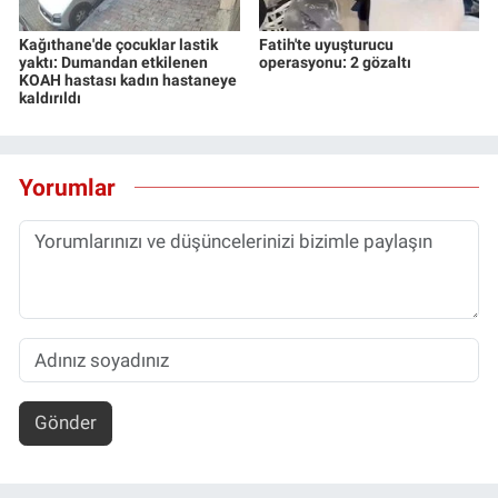
Kağıthane'de çocuklar lastik
Fatih'te uyuşturucu
yaktı: Dumandan etkilenen
operasyonu: 2 gözaltı
KOAH hastası kadın hastaneye
kaldırıldı
Yorumlar
Gönder