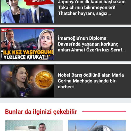
Japonya'nın ilk kadın başbakanı
Takaichi'nin bilinmeyenleri!
Thatcher hayranı, sağcı
muhafazakar
İmamoğlu'nun Diploma
Davası'nda yaşanan korkunç
anları Ahmet Özer'in kızı Seraf
Özer anlattı!
Nobel Barış ödülünü alan Maria
Corina Machado aslında bir
darbeci
Bunlar da ilginizi çekebilir