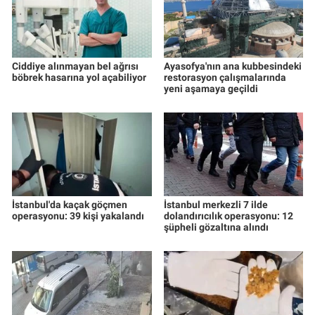
Ciddiye alınmayan bel ağrısı
Ayasofya'nın ana kubbesindeki
böbrek hasarına yol açabiliyor
restorasyon çalışmalarında
yeni aşamaya geçildi
İstanbul'da kaçak göçmen
İstanbul merkezli 7 ilde
operasyonu: 39 kişi yakalandı
dolandırıcılık operasyonu: 12
şüpheli gözaltına alındı