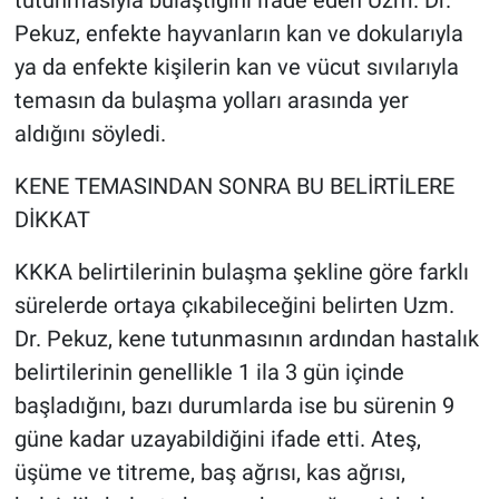
Nedir
Pekuz, enfekte hayvanların kan ve dokularıyla
ya da enfekte kişilerin kan ve vücut sıvılarıyla
Popüler
temasın da bulaşma yolları arasında yer
Programlar
aldığını söyledi.
Sağlık
KENE TEMASINDAN SONRA BU BELİRTİLERE
DİKKAT
Spor
KKKA belirtilerinin bulaşma şekline göre farklı
Teknoloji
sürelerde ortaya çıkabileceğini belirten Uzm.
Dr. Pekuz, kene tutunmasının ardından hastalık
Türkiye'nin Geleceği
belirtilerinin genellikle 1 ila 3 gün içinde
başladığını, bazı durumlarda ise bu sürenin 9
Türkiye'nin Gündemi
güne kadar uzayabildiğini ifade etti. Ateş,
Yerel Gündem
üşüme ve titreme, baş ağrısı, kas ağrısı,