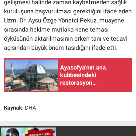
gelişmesi halinde zaman kaybetmeden sağlık
kuruluşuna başvurulması gerektiğini ifade eden
Uzm. Dr. Aysu Özge Yönetci Pekuz, muayene
sırasında hekime mutlaka kene teması
öyküsünün aktarılmasının erken tanı ve tedavi
açısından büyük önem taşıdığını ifade etti.
Ayasofya'nın ana
kubbesindeki
restorasyon
çalışmalarında yeni
aşamaya geçildi
Kaynak:
DHA