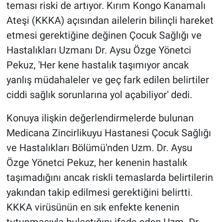
teması riski de artıyor. Kırım Kongo Kanamalı
Ateşi (KKKA) açısından ailelerin bilinçli hareket
Gündem Özel
etmesi gerektiğine değinen Çocuk Sağlığı ve
Günün görüntüsü
Hastalıkları Uzmanı Dr. Aysu Özge Yönetci
Pekuz, 'Her kene hastalık taşımıyor ancak
Haber
yanlış müdahaleler ve geç fark edilen belirtiler
ciddi sağlık sorunlarına yol açabiliyor' dedi.
İlan
Konuya ilişkin değerlendirmelerde bulunan
Kimdir
Medicana Zincirlikuyu Hastanesi Çocuk Sağlığı
ve Hastalıkları Bölümü'nden Uzm. Dr. Aysu
Koronavirüs
Özge Yönetci Pekuz, her kenenin hastalık
Kültür Sanat
taşımadığını ancak riskli temaslarda belirtilerin
yakından takip edilmesi gerektiğini belirtti.
Ne demişti
KKKA virüsünün en sık enfekte kenenin
tutunmasıyla bulaştığını ifade eden Uzm. Dr.