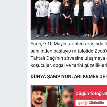
Nedir
Popüler
Programlar
Sağlık
Yarış, 9-10 Mayıs tarihleri arasında ü
Spor
sahilinden başlayıp mitolojide Zeus’
Tahtalı Dağı'nın zirvesine ulaşmaya 
Teknoloji
koşucular, doğal ve tarihi güzellikler
Türkiye'nin Geleceği
DÜNYA ŞAMPİYONLARI KEMER'DE
Türkiye'nin Gündemi
Düğün fotoğrafl
Yerel Gündem
İçeriği Görüntüle