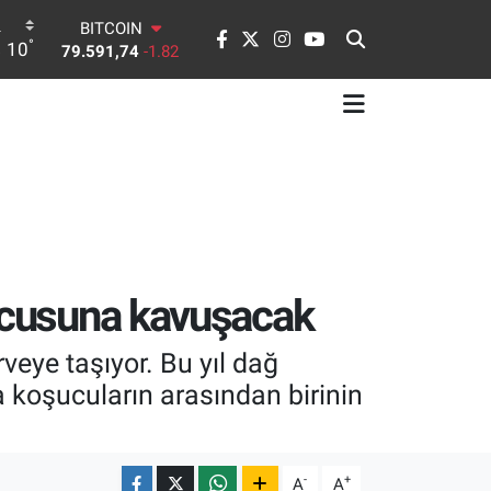
DOLAR
°
10
45,43620
0.02
EURO
53,38690
0.19
STERLİN
61,60380
0.18
G.ALTIN
6862,09000
0.19
BİST100
14.598,00
0
BITCOIN
79.591,74
-1.82
şucusuna kavuşacak
veye taşıyor. Bu yıl dağ
a koşucuların arasından birinin
-
+
A
A