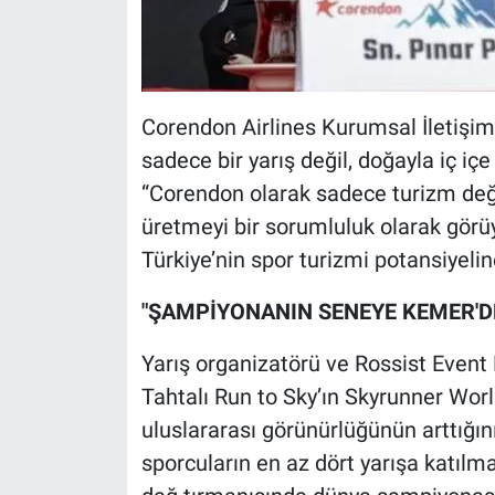
Corendon Airlines Kurumsal İletişim
sadece bir yarış değil, doğayla iç içe
“Corendon olarak sadece turizm değil
üretmeyi bir sorumluluk olarak görü
Türkiye’nin spor turizmi potansiyeline
"ŞAMPİYONANIN SENEYE KEMER'DE
Yarış organizatörü ve Rossist Even
Tahtalı Run to Sky’ın Skyrunner World
uluslararası görünürlüğünün arttığı
sporcuların en az dört yarışa katılma