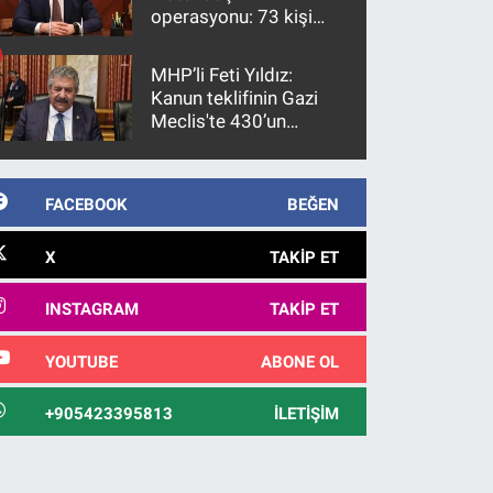
operasyonu: 73 kişi
gözaltına alındı
MHP’li Feti Yıldız:
Kanun teklifinin Gazi
Meclis'te 430’un
üzerinde bir kabulle
kanunlaşacağı
görülmektedir
FACEBOOK
BEĞEN
X
TAKIP ET
INSTAGRAM
TAKIP ET
YOUTUBE
ABONE OL
+905423395813
İLETIŞIM