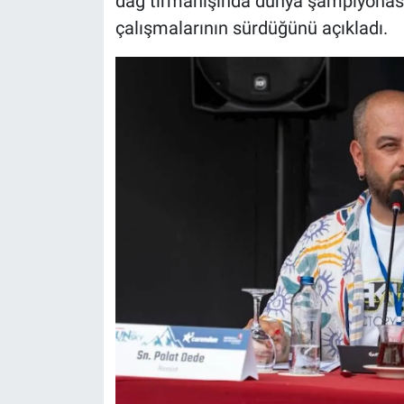
dağ tırmanışında dünya şampiyonasın
çalışmalarının sürdüğünü açıkladı.