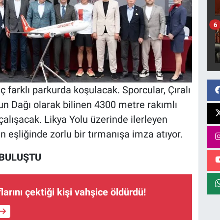
6
ç farklı parkurda koşulacak. Sporcular, Çıralı
un Dağı olarak bilinen 4300 metre rakımlı
çalışacak. Likya Yolu üzerinde ilerleyen
in eşliğinde zorlu bir tırmanışa imza atıyor.
 BULUŞTU
arını çektiği kişi vahşice öldürdü!