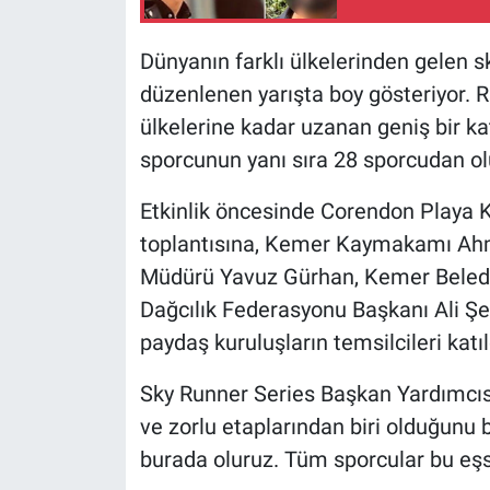
Yerel Yaşam
Dünyanın farklı ülkelerinden gelen 
Canlı Yayın
düzenlenen yarışta boy gösteriyor. 
ülkelerine kadar uzanan geniş bir kat
sporcunun yanı sıra 28 sporcudan o
Etkinlik öncesinde Corendon Playa 
toplantısına, Kemer Kaymakamı Ahme
Müdürü Yavuz Gürhan, Kemer Belediye
Dağcılık Federasyonu Başkanı Ali Şen
paydaş kuruluşların temsilcileri katıl
Sky Runner Series Başkan Yardımcısı
ve zorlu etaplarından biri olduğunu b
burada oluruz. Tüm sporcular bu eşs