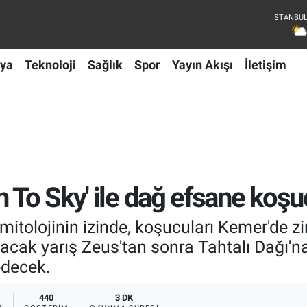
ya
Teknoloji
Sağlık
Spor
Yayın Akışı
İletişim
n To Sky' ile dağ efsane ko
itolojinin izinde, koşucuları Kemer'de zir
acak yarış Zeus'tan sonra Tahtalı Dağı'n
edecek.
440
3 DK