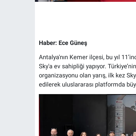
Gündem Özel
Günün görüntüsü
Haber: Ece Güneş
Haber
Antalya'nın Kemer ilçesi, bu yıl 11’
İlan
Sky'a ev sahipliği yapıyor. Türkiye’n
organizasyonu olan yarış, ilk kez S
Kimdir
edilerek uluslararası platformda büy
Koronavirüs
Kültür Sanat
Ne demişti