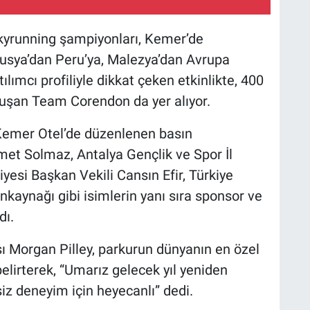
skyrunning şampiyonları, Kemer’de
Rusya’dan Peru’ya, Malezya’dan Avrupa
ılımcı profiliyle dikkat çeken etkinlikte, 400
luşan Team Corendon da yer alıyor.
Kemer Otel’de düzenlenen basın
t Solmaz, Antalya Gençlik ve Spor İl
si Başkan Vekili Cansın Efir, Türkiye
kaynağı gibi isimlerin yanı sıra sponsor ve
dı.
 Morgan Pilley, parkurun dünyanın en özel
elirterek, “Umarız gelecek yıl yeniden
iz deneyim için heyecanlı” dedi.