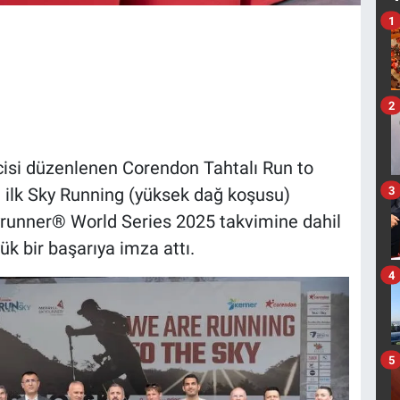
1
2
incisi düzenlenen Corendon Tahtalı Run to
3
in ilk Sky Running (yüksek dağ koşusu)
kyrunner® World Series 2025 takvimine dahil
ük bir başarıya imza attı.
4
5