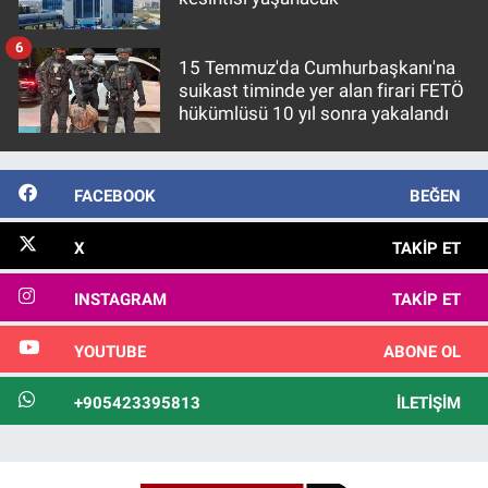
6
15 Temmuz'da Cumhurbaşkanı'na
suikast timinde yer alan firari FETÖ
hükümlüsü 10 yıl sonra yakalandı
FACEBOOK
BEĞEN
X
TAKIP ET
INSTAGRAM
TAKIP ET
YOUTUBE
ABONE OL
+905423395813
İLETIŞIM