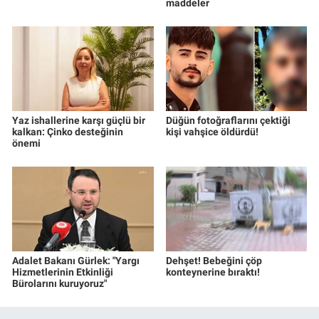
maddeler
Yaz ishallerine karşı güçlü bir
Düğün fotoğraflarını çektiği
kalkan: Çinko desteğinin
kişi vahşice öldürdü!
önemi
Adalet Bakanı Gürlek: "Yargı
Dehşet! Bebeğini çöp
Hizmetlerinin Etkinliği
konteynerine bıraktı!
Bürolarını kuruyoruz"