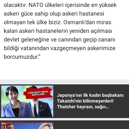
Nedir
olacaktır. NATO ülkeleri içerisinde en yüksek
askeri güce sahip olup askeri hastanesi
Popüler
olmayan tek ülke biziz. Osmanlı’dan miras
kalan askeri hastanelerin yeniden açılması
Programlar
devlet geleneğine ve canından geçip cananı
Sağlık
bildiği vatanından vazgeçmeyen askerimize
borcumuzdur.”
Spor
Teknoloji
Türkiye'nin Geleceği
Japonya'nın ilk kadın başbakanı
Takaichi'nin bilinmeyenleri!
Türkiye'nin Gündemi
Thatcher hayranı, sağcı
muhafazakar
Yerel Gündem