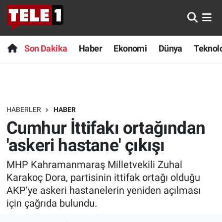
Anında Manşet
Son Dakika
Nöbetçi Eczaneler
Son Dakika
Haber
Ekonomi
Dünya
Teknolo
Başka Sohbetler
Haber
Hava Durumu
Belgesel
Ekonomi
Namaz Vakitleri
HABERLER
HABER
Bilim turu
Dünya
Trafik Durumu
Cumhur İttifakı ortağından
Bilim ve Teknoloji Evreni
Teknoloji
Süper Lig Puan Durumu ve Fikstür
'askeri hastane' çıkışı
MHP Kahramanmaraş Milletvekili Zuhal
Doğa Konuşuyor
Sağlık
Tüm Manşetler
Karakoç Dora, partisinin ittifak ortağı olduğu
Dünya
Spor
Son Dakika Haberleri
AKP’ye askeri hastanelerin yeniden açılması
için çağrıda bulundu.
Ege Saati
Yayın Akışı
Haber Arşivi