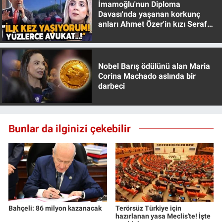
İmamoğlu'nun Diploma
Yerel Yaşam
Davası'nda yaşanan korkunç
anları Ahmet Özer'in kızı Seraf
Özer anlattı!
Canlı Yayın
Nobel Barış ödülünü alan Maria
Corina Machado aslında bir
darbeci
Bunlar da ilginizi çekebilir
Bahçeli: 86 milyon kazanacak
Terörsüz Türkiye için
hazırlanan yasa Meclis'te! İşte