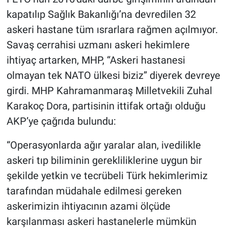
kapatılıp Sağlık Bakanlığı’na devredilen 32
Gündem Özel
askeri hastane tüm ısrarlara rağmen açılmıyor.
Savaş cerrahisi uzmanı askeri hekimlere
Günün görüntüsü
ihtiyaç artarken, MHP, “Askeri hastanesi
olmayan tek NATO ülkesi biziz” diyerek devreye
Haber
girdi. MHP Kahramanmaraş Milletvekili Zuhal
İlan
Karakoç Dora, partisinin ittifak ortağı olduğu
AKP’ye çağrıda bulundu:
Kimdir
“Operasyonlarda ağır yaralar alan, ivedilikle
Koronavirüs
askeri tıp biliminin gerekliliklerine uygun bir
şekilde yetkin ve tecrübeli Türk hekimlerimiz
Kültür Sanat
tarafından müdahale edilmesi gereken
askerimizin ihtiyacının azami ölçüde
Ne demişti
karşılanması askeri hastanelerle mümkün