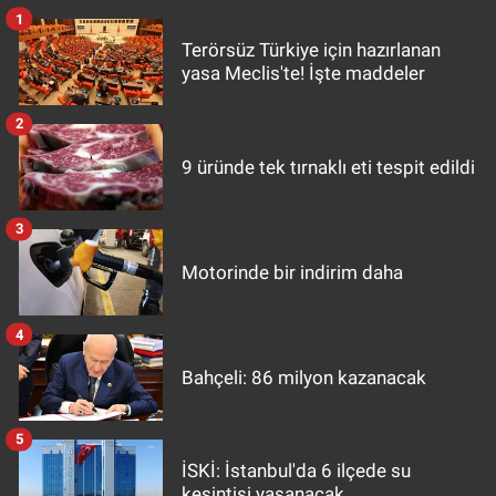
1
Terörsüz Türkiye için hazırlanan
yasa Meclis'te! İşte maddeler
2
9 üründe tek tırnaklı eti tespit edildi
3
Motorinde bir indirim daha
4
Bahçeli: 86 milyon kazanacak
5
İSKİ: İstanbul'da 6 ilçede su
kesintisi yaşanacak