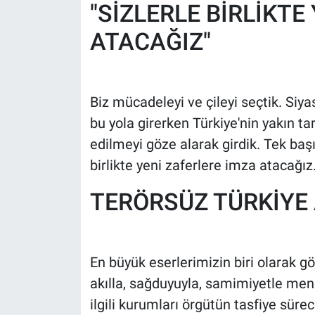
"SİZLERLE BİRLİKTE
ATACAĞIZ"
Biz mücadeleyi ve çileyi seçtik. Siy
bu yola girerken Türkiye'nin yakın t
edilmeyi göze alarak girdik. Tek b
birlikte yeni zaferlere imza atacağız
TERÖRSÜZ TÜRKİYE
En büyük eserlerimizin biri olarak 
akılla, sağduyuyla, samimiyetle menz
ilgili kurumları örgütün tasfiye süre