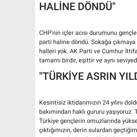
HALİNE DÖNDÜ"
Yerel Yaşam
Canlı Yayın
CHP'nin içler acısı durumunu gençle
parti haline döndü. Sokağa çıkmaya 
halleri yok. AK Parti ve Cumhur İtti
tamamı birdir, eşittir ve aynı seviye
"TÜRKİYE ASRIN YIL
Kesintisiz iktidarımızın 24 yılını do
bakımından haklı gururu yaşıyoruz. T
Türkiye gençlerin omuzlarında yüksel
çıktığımızın, derin sulardan geçtiğimiz