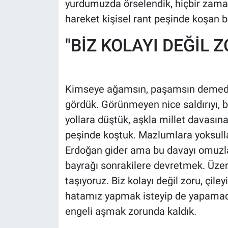
yurdumuzda örselendik, hiçbir zam
hareket kişisel rant peşinde koşan bi
"BİZ KOLAYI DEĞİL 
Kimseye ağamsın, paşamsın demedik
gördük. Görünmeyen nice saldırıyı, ba
yollara düştük, aşkla millet davasın
peşinde koştuk. Mazlumlara yoksulla
Erdoğan gider ama bu davayı omuzla
bayrağı sonrakilere devretmek. Üzer
taşıyoruz. Biz kolayı değil zoru, çile
hatamız yapmak isteyip de yapamadık
engeli aşmak zorunda kaldık.