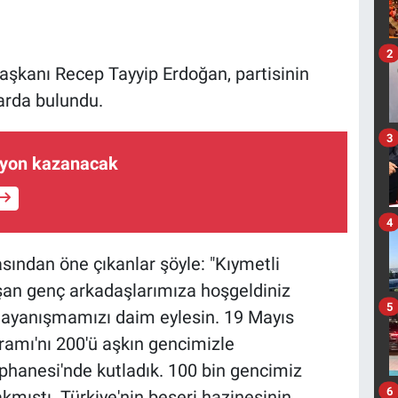
2
şkanı Recep Tayyip Erdoğan, partisinin
arda bulundu.
3
ilyon kazanacak
4
ndan öne çıkanlar şöyle: "Kıymetli
şan genç arkadaşlarımıza hoşgeldiniz
5
 dayanışmamızı daim eylesin. 19 Mayıs
amı'nı 200'ü aşkın gencimizle
hanesi'nde kutladık. 100 bin gencimiz
6
akmıştı. Türkiye'nin beşeri hazinesinin