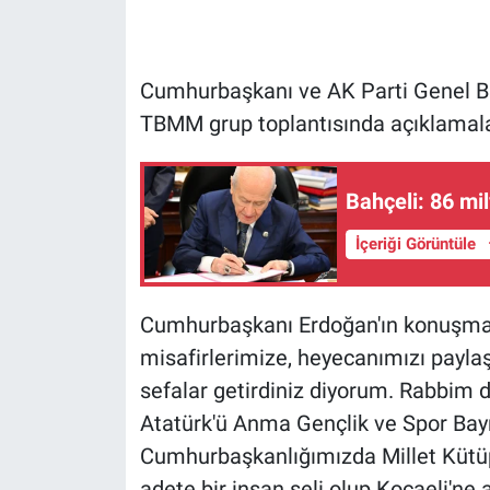
Gündem Özel
Cumhurbaşkanı ve AK Parti Genel Ba
Günün görüntüsü
TBMM grup toplantısında açıklamal
Haber
Bahçeli: 86 m
İlan
İçeriği Görüntüle
Kimdir
Cumhurbaşkanı Erdoğan'ın konuşması
Koronavirüs
misafirlerimize, heyecanımızı payla
Kültür Sanat
sefalar getirdiniz diyorum. Rabbim
Atatürk'ü Anma Gençlik ve Spor Bayr
Ne demişti
Cumhurbaşkanlığımızda Millet Kütüp
adete bir insan seli olup Kocaeli'ne 