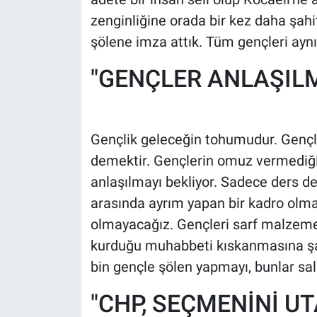
Nedir
zenginliğine orada bir kez daha şahitl
şölene imza attık. Tüm gençleri ayn
Popüler
"GENÇLER ANLAŞILM
Programlar
Sağlık
Gençlik geleceğin tohumudur. Gençl
Spor
demektir. Gençlerin omuz vermediği
anlaşılmayı bekliyor. Sadece ders değ
Teknoloji
arasında ayrım yapan bir kadro olma
Türkiye'nin Geleceği
olmayacağız. Gençleri sarf malzemes
kurduğu muhabbeti kıskanmasına şa
Türkiye'nin Gündemi
bin gençle şölen yapmayı, bunlar salo
Yerel Gündem
"CHP, SEÇMENİNİ UT