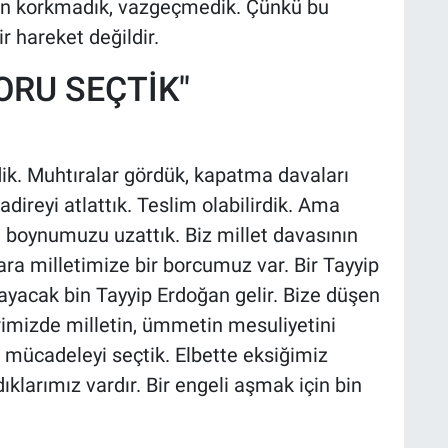
an korkmadık, vazgeçmedik. Çünkü bu
r hareket değildir.
ZORU SEÇTİK"
. Muhtıralar gördük, kapatma davaları
direyi atlattık. Teslim olabilirdik. Ama
a boynumuzu uzattık. Biz millet davasının
ra milletimize bir borcumuz var. Bir Tayyip
yacak bin Tayyip Erdoğan gelir. Bize düşen
imizde milletin, ümmetin mesuliyetini
yi mücadeleyi seçtik. Elbette eksiğimiz
larımız vardır. Bir engeli aşmak için bin