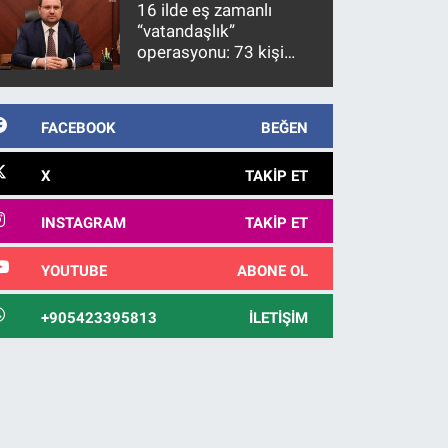
16 ilde eş zamanlı
“vatandaşlık”
operasyonu: 73 kişi
gözaltına alındı
FACEBOOK
BEĞEN
X
TAKIP ET
INSTAGRAM
TAKIP ET
YOUTUBE
ABONE OL
+905423395813
İLETIŞIM