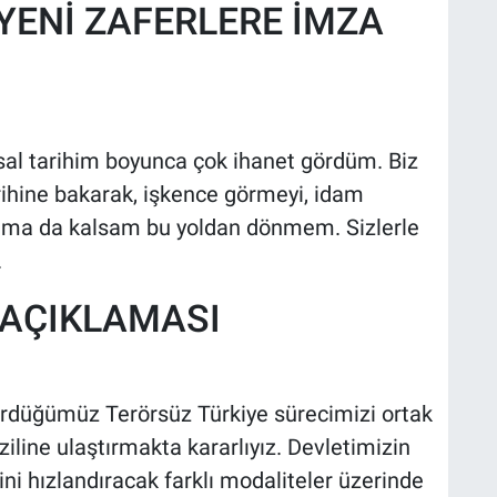
 YENİ ZAFERLERE İMZA
asal tarihim boyunca çok ihanet gördüm. Biz
arihine bakarak, işkence görmeyi, idam
aşıma da kalsam bu yoldan dönmem. Sizlerle
.
 AÇIKLAMASI
gördüğümüz Terörsüz Türkiye sürecimizi ortak
iline ulaştırmakta kararlıyız. Devletimizin
cini hızlandıracak farklı modaliteler üzerinde