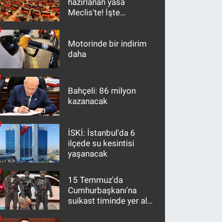
hazırlanan yasa
Meclis'te! İşte
maddeler
Motorinde bir indirim
daha
Bahçeli: 86 milyon
kazanacak
İSKİ: İstanbul'da 6
ilçede su kesintisi
yaşanacak
15 Temmuz'da
Cumhurbaşkanı'na
suikast timinde yer alan
firari FETÖ hükümlüsü
10 yıl sonra yakalandı