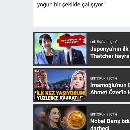
yoğun bir şekilde çalışıyor."
EDITÖRÜN SEÇTIĞI
Japonya'nın ilk
Thatcher hayra
EDITÖRÜN SEÇTIĞI
İmamoğlu'nun D
Ahmet Özer'in k
EDITÖRÜN SEÇTIĞI
Nobel Barış öd
darbeci