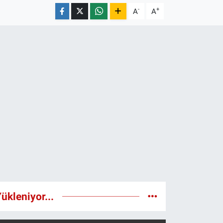
-
+
A
A
ükleniyor...