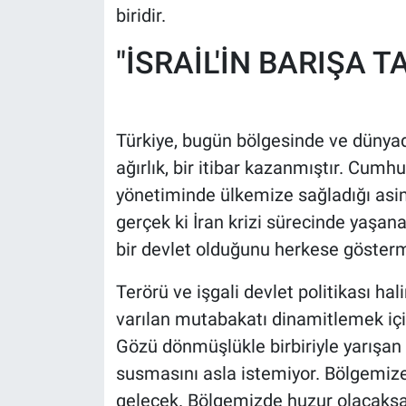
biridir.
"İSRAİL'İN BARIŞA
Türkiye, bugün bölgesinde ve dünyad
ağırlık, bir itibar kazanmıştır. Cum
yönetiminde ülkemize sağladığı asime
gerçek ki İran krizi sürecinde yaşan
bir devlet olduğunu herkese göstermi
Terörü ve işgali devlet politikası h
varılan mutabakatı dinamitlemek iç
Gözü dönmüşlükle birbiriyle yarışan 
susmasını asla istemiyor. Bölgemize
gelecek. Bölgemizde huzur olacaksa, 