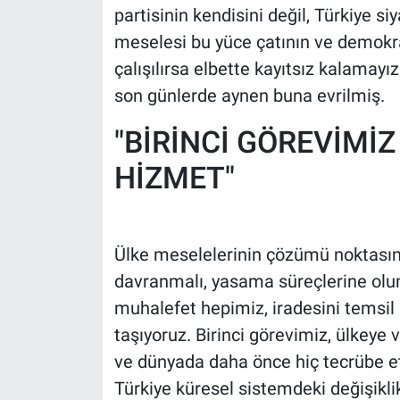
partisinin kendisini değil, Türkiye siy
Yerel Yaşam
meselesi bu yüce çatının ve demokr
Canlı Yayın
çalışılırsa elbette kayıtsız kalamayı
son günlerde aynen buna evrilmiş.
"BİRİNCİ GÖREVİMİZ
HİZMET"
Ülke meselelerinin çözümü noktasınd
davranmalı, yasama süreçlerine oluml
muhalefet hepimiz, iradesini temsil 
taşıyoruz. Birinci görevimiz, ülkeye
ve dünyada daha önce hiç tecrübe etme
Türkiye küresel sistemdeki değişikl