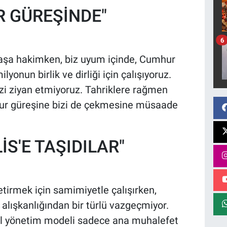
 GÜREŞİNDE"
6
aşa hakimken, biz uyum içinde, Cumhur
lyonun birlik ve dirliği için çalışıyoruz.
zi ziyan etmiyoruz. Tahriklere rağmen
mur güreşine bizi de çekmesine müsaade
S'E TAŞIDILAR"
etirmek için samimiyetle çalışırken,
alışkanlığından bir türlü vazgeçmiyor.
alel yönetim modeli sadece ana muhalefet