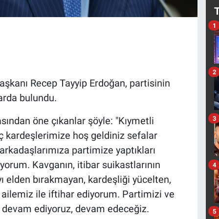
1
2
şkanı Recep Tayyip Erdoğan, partisinin
arda bulundu.
3
ndan öne çıkanlar şöyle: "Kıymetli
nç kardeşlerimize hoş geldiniz sefalar
arkadaşlarımıza partimize yaptıkları
yorum. Kavganın, itibar suikastlarının
4
yı elden bırakmayan, kardeşliği yücelten,
ilemiz ile iftihar ediyorum. Partimizi ve
ye devam ediyoruz, devam edeceğiz.
5