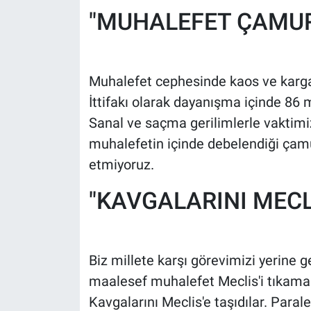
Nedir
"MUHALEFET ÇAMUR
Popüler
Programlar
Muhalefet cephesinde kaos ve karg
İttifakı olarak dayanışma içinde 86 mi
Sağlık
Sanal ve saçma gerilimlerle vaktimi
muhalefetin içinde debelendiği ça
Spor
etmiyoruz.
Teknoloji
"KAVGALARINI MECLİ
Türkiye'nin Geleceği
Türkiye'nin Gündemi
Biz millete karşı görevimizi yerine g
maalesef muhalefet Meclis'i tıkama 
Yerel Gündem
Kavgalarını Meclis'e taşıdılar. Par