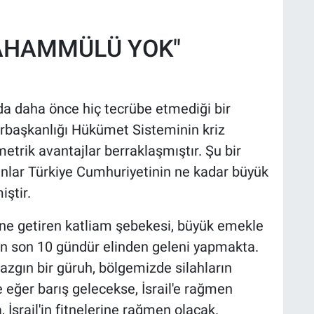
 TAHAMMÜLÜ YOK"
a daha önce hiç tecrübe etmediği bir
hurbaşkanlığı Hükümet Sisteminin kriz
trik avantajlar berraklaşmıştır. Şu bir
anlar Türkiye Cumhuriyetinin ne kadar büyük
ştir.
aline getiren katliam şebekesi, büyük emekle
in son 10 gündür elinden geleni yapmakta.
azgın bir güruh, bölgemizde silahların
 eğer barış gelecekse, İsrail'e rağmen
İsrail'in fitnelerine rağmen olacak.