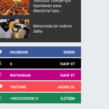
Terörsüz Türkiye için
hazırlanan yasa
Meclis'te! İşte
maddeler
Motorinde bir indirim
daha
FACEBOOK
BEĞEN
X
TAKIP ET
INSTAGRAM
TAKIP ET
YOUTUBE
ABONE OL
+905423395813
İLETIŞIM