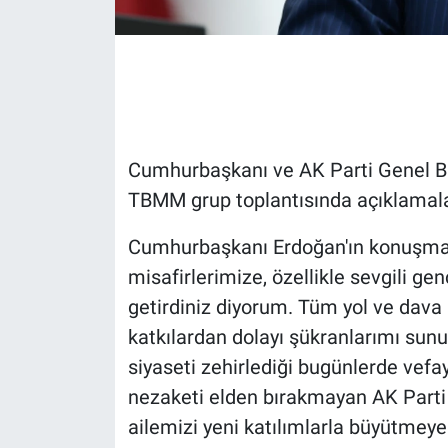
Gündem Özel
Günün görüntüsü
Haber
Cumhurbaşkanı ve AK Parti Genel Ba
TBMM grup toplantısında açıklamal
İlan
Cumhurbaşkanı Erdoğan'ın konuşması
Kimdir
misafirlerimize, özellikle sevgili ge
Koronavirüs
getirdiniz diyorum. Tüm yol ve dava 
katkılardan dolayı şükranlarımı sunu
Kültür Sanat
siyaseti zehirlediği bugünlerde vefa
nezaketi elden bırakmayan AK Parti a
Ne demişti
ailemizi yeni katılımlarla büyütme