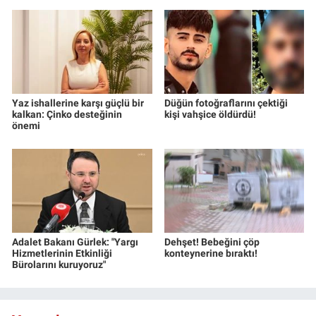
Yaz ishallerine karşı güçlü bir
Düğün fotoğraflarını çektiği
kalkan: Çinko desteğinin
kişi vahşice öldürdü!
önemi
Adalet Bakanı Gürlek: "Yargı
Dehşet! Bebeğini çöp
Hizmetlerinin Etkinliği
konteynerine bıraktı!
Bürolarını kuruyoruz"