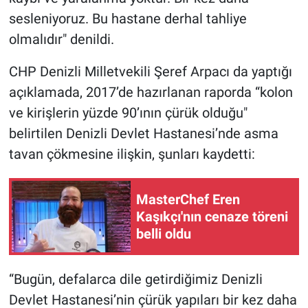
Nedir
sesleniyoruz. Bu hastane derhal tahliye
olmalıdır" denildi.
Popüler
CHP Denizli Milletvekili Şeref Arpacı da yaptığı
Programlar
açıklamada, 2017’de hazırlanan raporda “kolon
Sağlık
ve kirişlerin yüzde 90’ının çürük olduğu"
belirtilen Denizli Devlet Hastanesi’nde asma
Spor
tavan çökmesine ilişkin, şunları kaydetti:
Teknoloji
MasterChef Eren
Kaşıkçı'nın cenaze töreni
Türkiye'nin Geleceği
belli oldu
Türkiye'nin Gündemi
“Bugün, defalarca dile getirdiğimiz Denizli
Yerel Gündem
Devlet Hastanesi’nin çürük yapıları bir kez daha