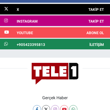
X
TAKIP ET
INSTAGRAM
TAKIP ET
YOUTUBE
ABONE OL
+905423395813
İLETIŞIM
Gerçek Haber