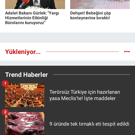
Adalet Bakanı Gürlek: "Yargı
Dehşet! Bebeğini çöp
Hizmetlerinin Etkinliği
konteynerine bıraktı!
Bürolarını kuruyoruz"
Yükleniyor...
Trend Haberler
1
Terörsüz Türkiye için hazırlanan
yasa Meclis'te! İşte maddeler
2
9 üründe tek tırnaklı eti tespit edildi