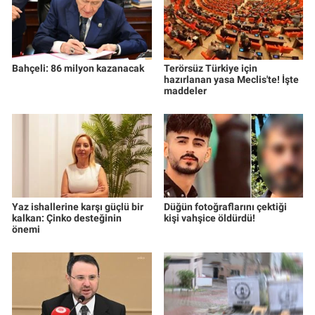
Bahçeli: 86 milyon kazanacak
Terörsüz Türkiye için
hazırlanan yasa Meclis'te! İşte
maddeler
Yaz ishallerine karşı güçlü bir
Düğün fotoğraflarını çektiği
kalkan: Çinko desteğinin
kişi vahşice öldürdü!
önemi