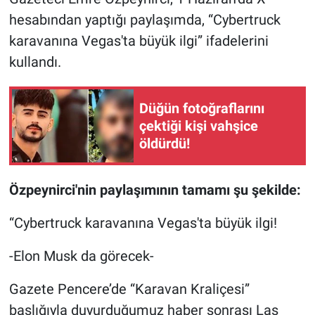
hesabından yaptığı paylaşımda, “Cybertruck
Gündem Özel
karavanına Vegas'ta büyük ilgi” ifadelerini
kullandı.
Günün görüntüsü
Haber
Düğün fotoğraflarını
çektiği kişi vahşice
İlan
öldürdü!
Kimdir
Özpeynirci'nin paylaşımının tamamı şu şekilde:
Koronavirüs
“Cybertruck karavanına Vegas'ta büyük ilgi!
Kültür Sanat
-Elon Musk da görecek-
Ne demişti
Gazete Pencere’de “Karavan Kraliçesi”
başlığıyla duyurduğumuz haber sonrası Las