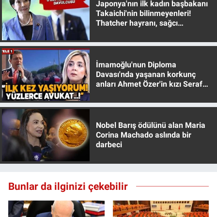
Japonya'nın ilk kadın başbakanı
Takaichi'nin bilinmeyenleri!
Thatcher hayranı, sağcı
muhafazakar
İmamoğlu'nun Diploma
Davası'nda yaşanan korkunç
anları Ahmet Özer'in kızı Seraf
Özer anlattı!
Nobel Barış ödülünü alan Maria
Corina Machado aslında bir
darbeci
Bunlar da ilginizi çekebilir