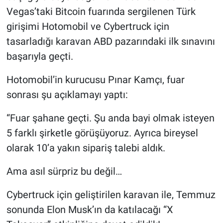
Nedir
Vegas’taki Bitcoin fuarında sergilenen Türk
girişimi Hotomobil ve Cybertruck için
Popüler
tasarladığı karavan ABD pazarındaki ilk sınavını
Programlar
başarıyla geçti.
Hotomobil’in kurucusu Pınar Kamçı, fuar
Sağlık
sonrası şu açıklamayı yaptı:
Spor
“Fuar şahane geçti. Şu anda bayi olmak isteyen
Teknoloji
5 farklı şirketle görüşüyoruz. Ayrıca bireysel
olarak 10’a yakın sipariş talebi aldık.
Türkiye'nin Geleceği
Ama asıl sürpriz bu değil…
Türkiye'nin Gündemi
Cybertruck için geliştirilen karavan ile, Temmuz
Yerel Gündem
sonunda Elon Musk’ın da katılacağı “X