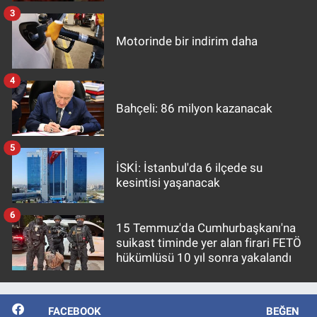
3
Motorinde bir indirim daha
4
Bahçeli: 86 milyon kazanacak
5
İSKİ: İstanbul'da 6 ilçede su
kesintisi yaşanacak
6
15 Temmuz'da Cumhurbaşkanı'na
suikast timinde yer alan firari FETÖ
hükümlüsü 10 yıl sonra yakalandı
FACEBOOK
BEĞEN