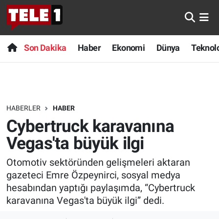
Anında Manşet
Son Dakika
Nöbetçi Eczaneler
Son Dakika
Haber
Ekonomi
Dünya
Teknolo
Başka Sohbetler
Haber
Hava Durumu
Belgesel
Ekonomi
Namaz Vakitleri
HABERLER
HABER
Bilim turu
Dünya
Trafik Durumu
Cybertruck karavanına
Bilim ve Teknoloji Evreni
Teknoloji
Süper Lig Puan Durumu ve Fikstür
Vegas'ta büyük ilgi
Otomotiv sektöründen gelişmeleri aktaran
Doğa Konuşuyor
Sağlık
Tüm Manşetler
gazeteci Emre Özpeynirci, sosyal medya
Dünya
Spor
Son Dakika Haberleri
hesabından yaptığı paylaşımda, “Cybertruck
karavanına Vegas'ta büyük ilgi” dedi.
Ege Saati
Yayın Akışı
Haber Arşivi