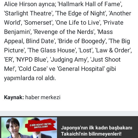
Alice Hirson ayrıca; 'Hallmark Hall of Fame',
Yerel Yaşam
'Starlight Theatre', 'The Edge of Night', 'Another
Canlı Yayın
World', 'Somerset', 'One Life to Live', 'Private
Benjamin', 'Revenge of the Nerds', 'Mass
Appeal, Blind Date', 'Bride of Boogedy', 'The Big
Picture', 'The Glass House', 'Lost', 'Law & Order',
'ER', 'NYPD Blue', 'Judging Amy', 'Just Shoot
Me!', 'Cold Case' ve 'General Hospital' gibi
yapımlarda rol aldı.
Kaynak:
haber merkezi
Japonya'nın ilk kadın başbakanı
Takaichi'nin bilinmeyenleri!