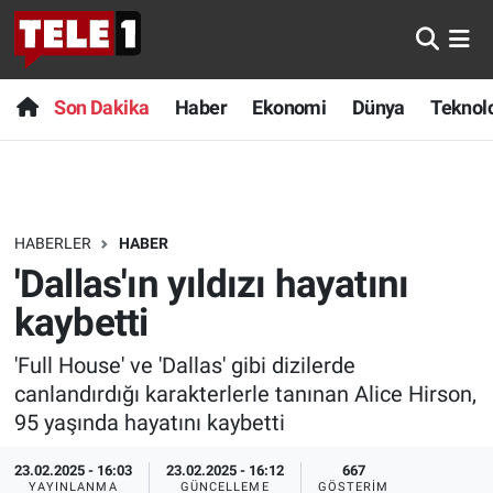
Anında Manşet
Son Dakika
Nöbetçi Eczaneler
Son Dakika
Haber
Ekonomi
Dünya
Teknolo
Başka Sohbetler
Haber
Hava Durumu
Belgesel
Ekonomi
Namaz Vakitleri
HABERLER
HABER
Bilim turu
Dünya
Trafik Durumu
'Dallas'ın yıldızı hayatını
Bilim ve Teknoloji Evreni
Teknoloji
Süper Lig Puan Durumu ve Fikstür
kaybetti
'Full House' ve 'Dallas' gibi dizilerde
Doğa Konuşuyor
Sağlık
Tüm Manşetler
canlandırdığı karakterlerle tanınan Alice Hirson,
Dünya
Spor
Son Dakika Haberleri
95 yaşında hayatını kaybetti
23.02.2025 - 16:03
23.02.2025 - 16:12
667
Ege Saati
Yayın Akışı
Haber Arşivi
YAYINLANMA
GÜNCELLEME
GÖSTERIM