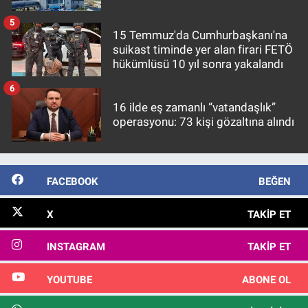
5
15 Temmuz'da Cumhurbaşkanı'na
suikast timinde yer alan firari FETÖ
hükümlüsü 10 yıl sonra yakalandı
6
16 ilde eş zamanlı “vatandaşlık”
operasyonu: 73 kişi gözaltına alındı
FACEBOOK
BEĞEN
X
TAKIP ET
INSTAGRAM
TAKIP ET
YOUTUBE
ABONE OL