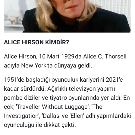
Nedir
Popüler
Programlar
ALICE HIRSON KİMDİR?
Sağlık
Alice Hirson, 10 Mart 1929'da Alice C. Thorsell
Spor
adıyla New York'ta dünyaya geldi.
Teknoloji
1951'de başladığı oyunculuk kariyerini 2021'e
kadar sürdürdü. Ağırlıklı televizyon yapımı
Türkiye'nin Geleceği
pembe diziler ve tiyatro oyunlarında yer aldı. En
çok; 'Traveller Without Luggage', 'The
Türkiye'nin Gündemi
Investigation', 'Dallas' ve 'Ellen' adlı yapımlardaki
oyunculuğu ile dikkat çekti.
Yerel Gündem