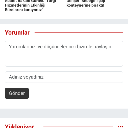
Adalet Bakanı Gürlek: "Yargı
Dehşet! Bebeğini çöp
Hizmetlerinin Etkinliği
konteynerine bıraktı!
Bürolarını kuruyoruz"
Yorumlar
Gönder
Yükleniyor...