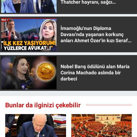
Thatcher hayranı, sağcı
muhafazakar
İmamoğlu'nun Diploma
Davası'nda yaşanan korkunç
anları Ahmet Özer'in kızı Seraf
Özer anlattı!
Nobel Barış ödülünü alan Maria
Corina Machado aslında bir
darbeci
Bunlar da ilginizi çekebilir