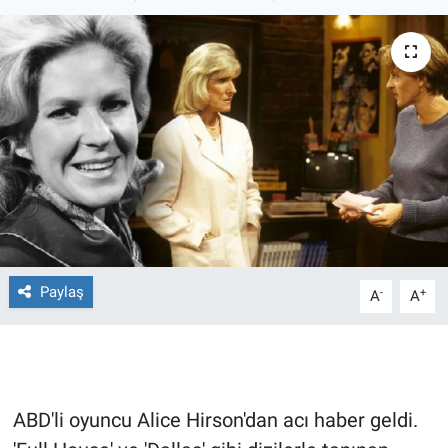
Ege'den Esintiler
İletişim
Eğitim
Eğlence
Ekonomi
Forum
Gerçeğin İzinde
Paylaş
-
+
A
A
Gün Başlıyor
Gün Bitiyor
ABD'li oyuncu Alice Hirson'dan acı haber geldi.
Gün Ortası