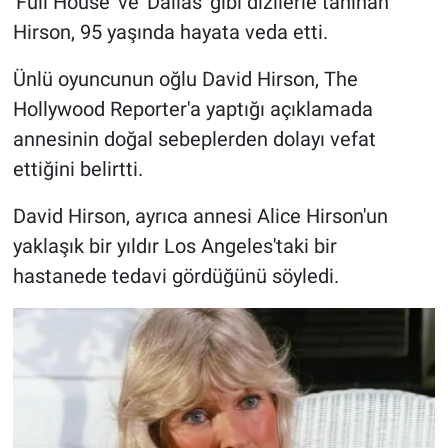
'Full House' ve 'Dallas' gibi dizilerle tanınan
Hirson, 95 yaşında hayata veda etti.
Gündem Özel
Ünlü oyuncunun oğlu David Hirson, The
Günün görüntüsü
Hollywood Reporter'a yaptığı açıklamada
annesinin doğal sebeplerden dolayı vefat
Haber
ettiğini belirtti.
İlan
David Hirson, ayrıca annesi Alice Hirson'un
yaklaşık bir yıldır Los Angeles'taki bir
Kimdir
hastanede tedavi gördüğünü söyledi.
Koronavirüs
Kültür Sanat
Ne demişti