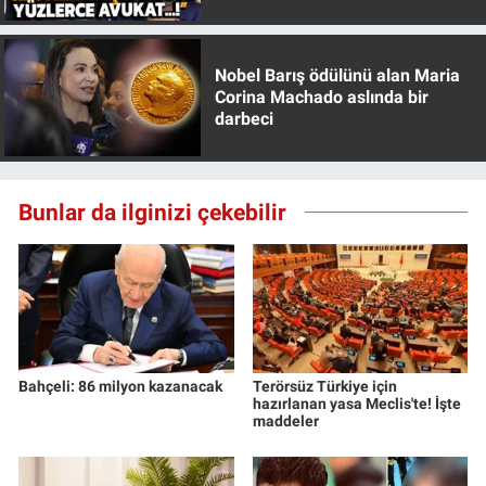
Özer anlattı!
Nobel Barış ödülünü alan Maria
Corina Machado aslında bir
darbeci
Bunlar da ilginizi çekebilir
Bahçeli: 86 milyon kazanacak
Terörsüz Türkiye için
hazırlanan yasa Meclis'te! İşte
maddeler