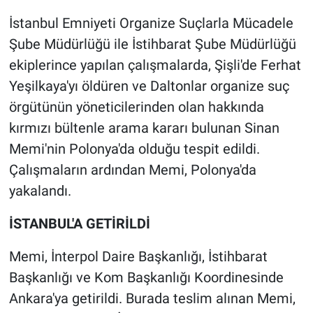
İstanbul Emniyeti Organize Suçlarla Mücadele
Gündem Özel
Şube Müdürlüğü ile İstihbarat Şube Müdürlüğü
ekiplerince yapılan çalışmalarda, Şişli'de Ferhat
Günün görüntüsü
Yeşilkaya'yı öldüren ve Daltonlar organize suç
Haber
örgütünün yöneticilerinden olan hakkında
kırmızı bültenle arama kararı bulunan Sinan
İlan
Memi'nin Polonya'da olduğu tespit edildi.
Çalışmaların ardından Memi, Polonya'da
Kimdir
yakalandı.
Koronavirüs
İSTANBUL'A GETİRİLDİ
Kültür Sanat
Memi, İnterpol Daire Başkanlığı, İstihbarat
Başkanlığı ve Kom Başkanlığı Koordinesinde
Ne demişti
Ankara'ya getirildi. Burada teslim alınan Memi,