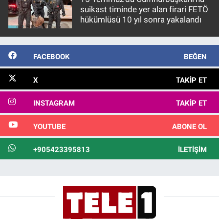
suikast timinde yer alan firari FETÖ
hükümlüsü 10 yıl sonra yakalandı
FACEBOOK
BEĞEN
X
TAKIP ET
INSTAGRAM
TAKIP ET
YOUTUBE
ABONE OL
+905423395813
İLETIŞIM