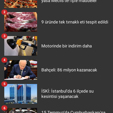
yasa Meclis'te! İşte maddeler
2
9 üründe tek tırnaklı eti tespit edildi
3
Motorinde bir indirim daha
4
Bahçeli: 86 milyon kazanacak
5
İSKİ: İstanbul'da 6 ilçede su
kesintisi yaşanacak
6
15 Temmuz'da Cumhurbaşkanı'na