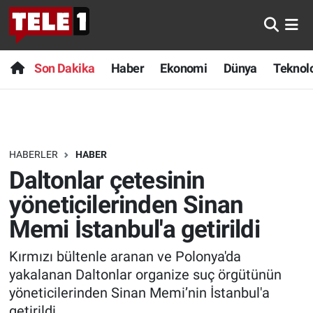
Anında Manşet
Son Dakika
Nöbetçi Eczaneler
Son Dakika
Haber
Ekonomi
Dünya
Teknolo
Başka Sohbetler
Haber
Hava Durumu
Belgesel
Ekonomi
Namaz Vakitleri
HABERLER
HABER
Bilim turu
Dünya
Trafik Durumu
Daltonlar çetesinin
Bilim ve Teknoloji Evreni
Teknoloji
Süper Lig Puan Durumu ve Fikstür
yöneticilerinden Sinan
Memi İstanbul'a getirildi
Doğa Konuşuyor
Sağlık
Tüm Manşetler
Kırmızı bültenle aranan ve Polonya'da
Dünya
Spor
Son Dakika Haberleri
yakalanan Daltonlar organize suç örgütünün
yöneticilerinden Sinan Memi’nin İstanbul'a
Ege Saati
Yayın Akışı
Haber Arşivi
getirildi.