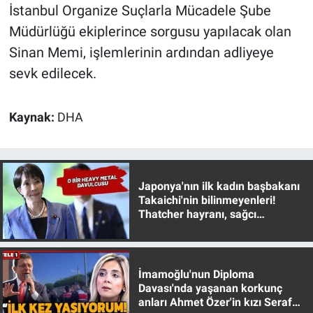
İstanbul Organize Suçlarla Mücadele Şube
Yerel Yaşam
Müdürlüğü ekiplerince sorgusu yapılacak olan
Canlı Yayın
Sinan Memi, işlemlerinin ardından adliyeye
sevk edilecek.
Kaynak:
DHA
Japonya'nın ilk kadın başbakanı
Takaichi'nin bilinmeyenleri!
Thatcher hayranı, sağcı
muhafazakar
İmamoğlu'nun Diploma
Davası'nda yaşanan korkunç
anları Ahmet Özer'in kızı Seraf