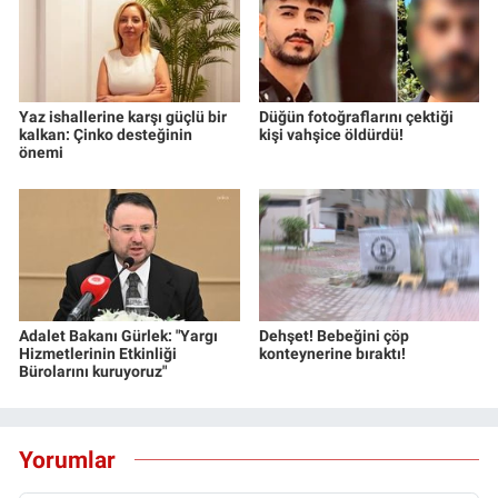
Yaz ishallerine karşı güçlü bir
Düğün fotoğraflarını çektiği
kalkan: Çinko desteğinin
kişi vahşice öldürdü!
önemi
Adalet Bakanı Gürlek: "Yargı
Dehşet! Bebeğini çöp
Hizmetlerinin Etkinliği
konteynerine bıraktı!
Bürolarını kuruyoruz"
Yorumlar