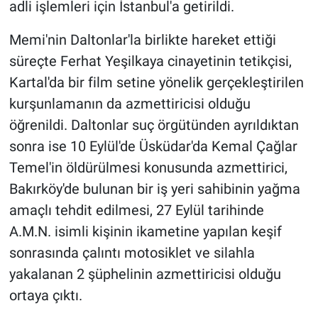
Nedir
adli işlemleri için İstanbul'a getirildi.
Memi'nin Daltonlar'la birlikte hareket ettiği
Popüler
süreçte Ferhat Yeşilkaya cinayetinin tetikçisi,
Programlar
Kartal'da bir film setine yönelik gerçekleştirilen
kurşunlamanın da azmettiricisi olduğu
Sağlık
öğrenildi. Daltonlar suç örgütünden ayrıldıktan
sonra ise 10 Eylül'de Üsküdar'da Kemal Çağlar
Spor
Temel'in öldürülmesi konusunda azmettirici,
Teknoloji
Bakırköy'de bulunan bir iş yeri sahibinin yağma
amaçlı tehdit edilmesi, 27 Eylül tarihinde
Türkiye'nin Geleceği
A.M.N. isimli kişinin ikametine yapılan keşif
sonrasında çalıntı motosiklet ve silahla
Türkiye'nin Gündemi
yakalanan 2 şüphelinin azmettiricisi olduğu
ortaya çıktı.
Yerel Gündem