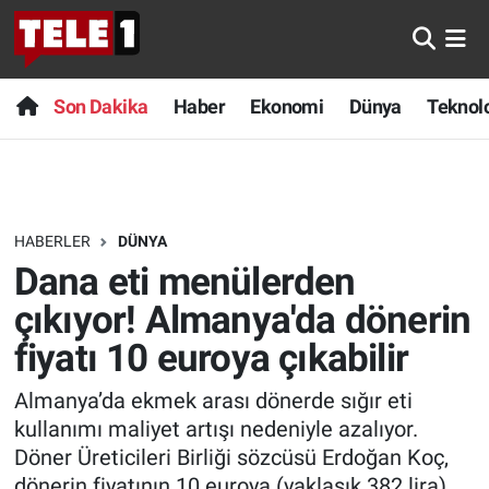
Anında Manşet
Son Dakika
Nöbetçi Eczaneler
Son Dakika
Haber
Ekonomi
Dünya
Teknolo
Başka Sohbetler
Haber
Hava Durumu
Belgesel
Ekonomi
Namaz Vakitleri
HABERLER
DÜNYA
Bilim turu
Dünya
Trafik Durumu
Dana eti menülerden
Bilim ve Teknoloji Evreni
Teknoloji
Süper Lig Puan Durumu ve Fikstür
çıkıyor! Almanya'da dönerin
fiyatı 10 euroya çıkabilir
Doğa Konuşuyor
Sağlık
Tüm Manşetler
Almanya’da ekmek arası dönerde sığır eti
Dünya
Spor
Son Dakika Haberleri
kullanımı maliyet artışı nedeniyle azalıyor.
Döner Üreticileri Birliği sözcüsü Erdoğan Koç,
Ege Saati
Yayın Akışı
Haber Arşivi
dönerin fiyatının 10 euroya (yaklaşık 382 lira)