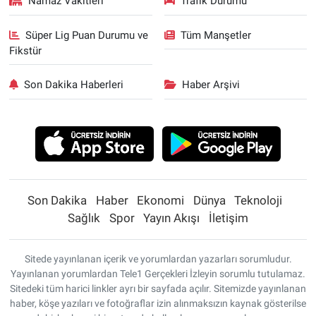
Namaz Vakitleri
Trafik Durumu
Süper Lig Puan Durumu ve
Tüm Manşetler
Fikstür
Son Dakika Haberleri
Haber Arşivi
Son Dakika
Haber
Ekonomi
Dünya
Teknoloji
Sağlık
Spor
Yayın Akışı
İletişim
Sitede yayınlanan içerik ve yorumlardan yazarları sorumludur.
Yayınlanan yorumlardan Tele1 Gerçekleri İzleyin sorumlu tutulamaz.
Sitedeki tüm harici linkler ayrı bir sayfada açılır. Sitemizde yayınlanan
haber, köşe yazıları ve fotoğraflar izin alınmaksızın kaynak gösterilse