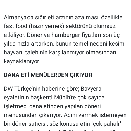
Gündem Özel
Almanya’da sığır eti arzının azalması, özellikle
fast food (hazır yemek) sektörünü olumsuz
Günün görüntüsü
etkiliyor. Döner ve hamburger fiyatları son üç
yılda hızla artarken, bunun temel nedeni kesim
Haber
hayvanı talebinin karşılanmıyor olmasından
İlan
kaynaklanıyor.
Kimdir
DANA ETİ MENÜLERDEN ÇIKIYOR
DW Türkçe’nin haberine göre; Bavyera
Koronavirüs
eyaletinin başkenti Münih'te çok sayıda
Kültür Sanat
işletmeci dana etinden yapılan döneri
menüsünden çıkarıyor. Adını vermek istemeyen
Ne demişti
bir döner satıcısı, söz konusu etin "çok pahalı"