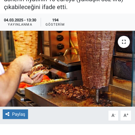
çıkabileceğini ifade etti.
Ege'den Esintiler
İletişim
04.03.2025 - 13:30
194
YAYINLANMA
GÖSTERIM
Eğitim
Eğlence
Ekonomi
Forum
Gerçeğin İzinde
Gün Başlıyor
Paylaş
-
+
A
A
Gün Bitiyor
Gün Ortası