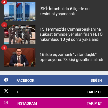
4
İSKİ: İstanbul'da 6 ilçede su
kesintisi yaşanacak
5
15 Temmuz'da Cumhurbaşkanı'na
suikast timinde yer alan firari FETÖ
hükümlüsü 10 yıl sonra yakalandı
6
16 ilde eş zamanlı “vatandaşlık”
operasyonu: 73 kişi gözaltına alındı
FACEBOOK
BEĞEN
X
TAKIP ET
INSTAGRAM
TAKIP ET