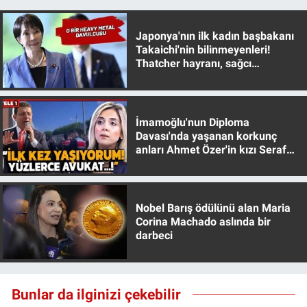
Yerel Yaşam
Japonya'nın ilk kadın başbakanı
Canlı Yayın
Takaichi'nin bilinmeyenleri!
Thatcher hayranı, sağcı
muhafazakar
İmamoğlu'nun Diploma
Davası'nda yaşanan korkunç
anları Ahmet Özer'in kızı Seraf
Özer anlattı!
Nobel Barış ödülünü alan Maria
Corina Machado aslında bir
darbeci
Bunlar da ilginizi çekebilir