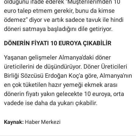
olduğunu ifade ederek "Müşterilerimden 10
Nedir
euro talep etmem gerekir, bunu da kimse
Popüler
ödemez" diyor ve artık sadece tavuk ile hindi
döneri satmaya başladığını dile getiriyor.
Programlar
DÖNERİN FİYATI 10 EUROYA ÇIKABİLİR
Sağlık
Yaşanan gelişmeler Almanya'daki döner
Spor
üreticilerini de düşündürüyor. Döner Üreticileri
Birliği Sözcüsü Erdoğan Koç'a göre, Almanya'nın
Teknoloji
en çok tüketilen hazır yemeği ekmek arası
dönerin fiyatı yakın gelecekte 10 euroya, orta
Türkiye'nin Geleceği
vadede ise daha da yukarı çıkabilir.
Türkiye'nin Gündemi
Kaynak:
Haber Merkezi
Yerel Gündem