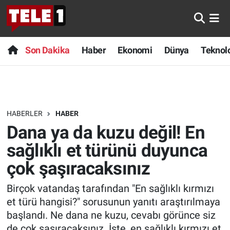
Anında Manşet
Son Dakika
Nöbetçi Eczaneler
Son Dakika
Haber
Ekonomi
Dünya
Teknolo
Başka Sohbetler
Haber
Hava Durumu
Belgesel
Ekonomi
Namaz Vakitleri
HABERLER
HABER
Bilim turu
Dünya
Trafik Durumu
Dana ya da kuzu değil! En
Bilim ve Teknoloji Evreni
Teknoloji
Süper Lig Puan Durumu ve Fikstür
sağlıklı et türünü duyunca
çok şaşıracaksınız
Doğa Konuşuyor
Sağlık
Tüm Manşetler
Birçok vatandaş tarafından "En sağlıklı kırmızı
Dünya
Spor
Son Dakika Haberleri
et türü hangisi?" sorusunun yanıtı araştırılmaya
başlandı. Ne dana ne kuzu, cevabı görünce siz
Ege Saati
Yayın Akışı
Haber Arşivi
de çok şaşıracaksınız. İşte, en sağlıklı kırmızı et