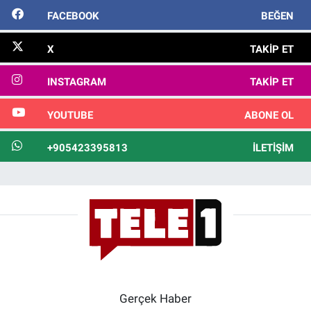
FACEBOOK
BEĞEN
X
TAKIP ET
INSTAGRAM
TAKIP ET
YOUTUBE
ABONE OL
+905423395813
İLETIŞIM
Gerçek Haber