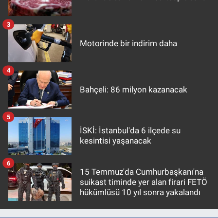
3
Motorinde bir indirim daha
4
Bahçeli: 86 milyon kazanacak
5
İSKİ: İstanbul'da 6 ilçede su
kesintisi yaşanacak
6
15 Temmuz'da Cumhurbaşkanı'na
suikast timinde yer alan firari FETÖ
hükümlüsü 10 yıl sonra yakalandı