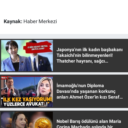
Gündem Özel
Kaynak:
Haber Merkezi
Günün görüntüsü
Haber
Japonya'nın ilk kadın başbakanı
Takaichi'nin bilinmeyenleri!
İlan
Thatcher hayranı, sağcı
muhafazakar
Kimdir
İmamoğlu'nun Diploma
Koronavirüs
Davası'nda yaşanan korkunç
anları Ahmet Özer'in kızı Seraf
Kültür Sanat
Özer anlattı!
Ne demişti
Nobel Barış ödülünü alan Maria
Corina Machado aslında bir