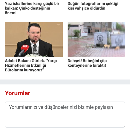
Yaz ishallerine karşı güçlü bir
Düğün fotoğraflarını çektiği
Yerel Yaşam
kalkan: Çinko desteğinin
kişi vahşice öldürdü!
önemi
Canlı Yayın
Adalet Bakanı Gürlek: "Yargı
Dehşet! Bebeğini çöp
Hizmetlerinin Etkinliği
konteynerine bıraktı!
Bürolarını kuruyoruz"
Yorumlar