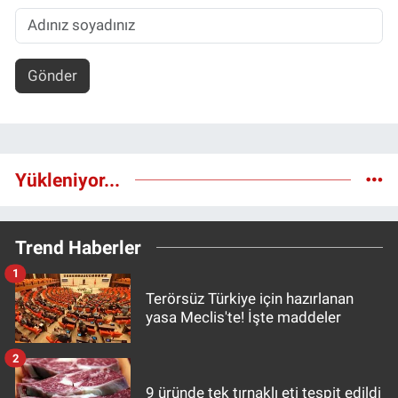
Gönder
Yükleniyor...
Trend Haberler
1
Terörsüz Türkiye için hazırlanan
yasa Meclis'te! İşte maddeler
2
9 üründe tek tırnaklı eti tespit edildi