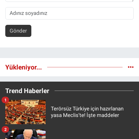
Gönder
Yükleniyor...
Trend Haberler
1
Terörsüz Türkiye için hazırlanan
yasa Meclis'te! İşte maddeler
2