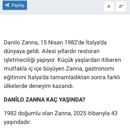
Paylaş
-
+
A
A
Gündem Özel
Günün görüntüsü
Danilo Zanna, 15 Nisan 1982’de İtalya’da
Haber
dünyaya geldi. Ailesi yıllardır restoran
İlan
işletmeciliği yapıyor. Küçük yaşlardan itibaren
mutfakla iç içe büyüyen Zanna, gastronomi
Kimdir
eğitimini İtalya’da tamamladıktan sonra farklı
ülkelerde deneyim kazandı.
Koronavirüs
DANİLO ZANNA KAÇ YAŞINDA?
Kültür Sanat
1982 doğumlu olan Zanna, 2025 itibarıyla 43
Ne demişti
yaşındadır.