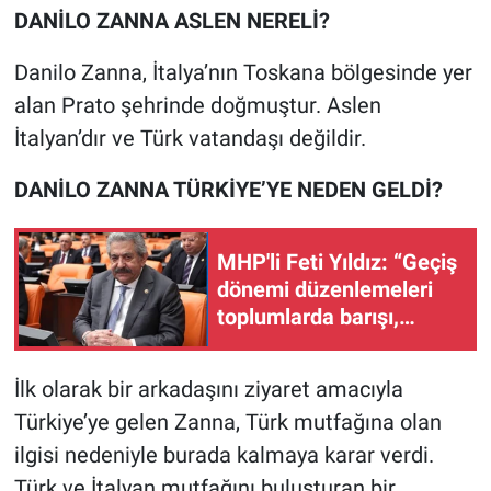
Nedir
DANİLO ZANNA ASLEN NERELİ?
Popüler
Danilo Zanna, İtalya’nın Toskana bölgesinde yer
alan Prato şehrinde doğmuştur. Aslen
Programlar
İtalyan’dır ve Türk vatandaşı değildir.
Sağlık
DANİLO ZANNA TÜRKİYE’YE NEDEN GELDİ?
Spor
MHP'li Feti Yıldız: “Geçiş
dönemi düzenlemeleri
Teknoloji
toplumlarda barışı,
mağdur haklarını ve
Türkiye'nin Geleceği
siyasi uzlaşıyı tesis
İlk olarak bir arkadaşını ziyaret amacıyla
etmeyi amaçlayan bir
Türkiye'nin Gündemi
Türkiye’ye gelen Zanna, Türk mutfağına olan
dizi mekanizmalar
bütünüdür”
ilgisi nedeniyle burada kalmaya karar verdi.
Yerel Gündem
Türk ve İtalyan mutfağını buluşturan bir