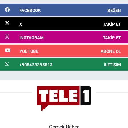
FACEBOOK
BEĞEN
X
TAKIP ET
INSTAGRAM
TAKIP ET
YOUTUBE
ABONE OL
+905423395813
İLETIŞIM
Gerçek Haber