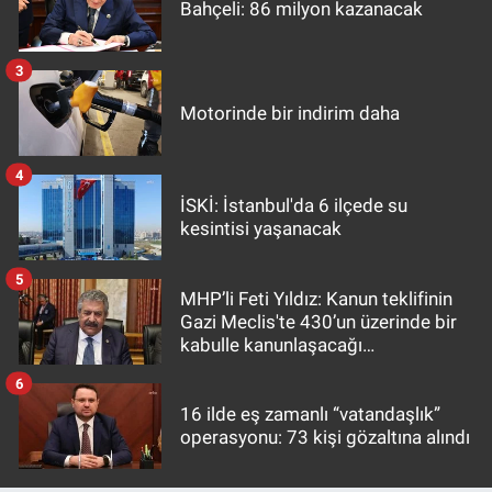
Bahçeli: 86 milyon kazanacak
3
Motorinde bir indirim daha
4
İSKİ: İstanbul'da 6 ilçede su
kesintisi yaşanacak
5
MHP’li Feti Yıldız: Kanun teklifinin
Gazi Meclis'te 430’un üzerinde bir
kabulle kanunlaşacağı
görülmektedir
6
16 ilde eş zamanlı “vatandaşlık”
operasyonu: 73 kişi gözaltına alındı