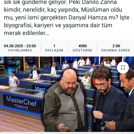
sık sık gündeme geliyor. Peki Danilo Zanna
kimdir, nerelidir, kaç yaşında, Müslüman oldu
Ege'den Esintiler
İletişim
mu, yeni ismi gerçekten Danyal Hamza mı? İşte
biyografisi, kariyeri ve yaşamına dair tüm
Eğitim
merak edilenler…
Eğlence
04.08.2025 - 23:00
1
4080
2 DK
YAYINLANMA
PAYLAŞIM
GÖSTERIM
OKUNMA SÜRESI
Ekonomi
Forum
Gerçeğin İzinde
Gün Başlıyor
Gün Bitiyor
Gün Ortası