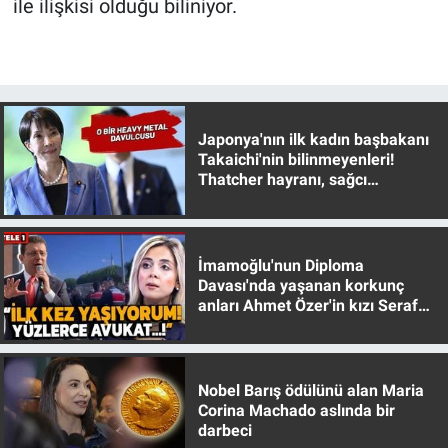
ile ilişkisi olduğu biliniyor.
Japonya'nın ilk kadın başbakanı
Takaichi'nin bilinmeyenleri!
Thatcher hayranı, sağcı
muhafazakar
İmamoğlu'nun Diploma
Davası'nda yaşanan korkunç
anları Ahmet Özer'in kızı Seraf
Özer anlattı!
Nobel Barış ödülünü alan Maria
Corina Machado aslında bir
darbeci