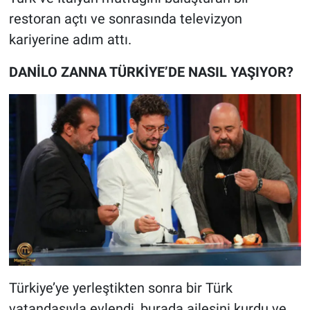
Yerel Yaşam
restoran açtı ve sonrasında televizyon
kariyerine adım attı.
Canlı Yayın
DANİLO ZANNA TÜRKİYE’DE NASIL YAŞIYOR?
Türkiye’ye yerleştikten sonra bir Türk
vatandaşıyla evlendi, burada ailesini kurdu ve