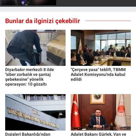
Bunlar da ilginizi çekebilir
Diyarbakır merkezli 8 ilde
"Çerçeve yasa" teklifi, TBMM
"siber zorbalık ve şantaj
Adalet Komisyonu'nda kabul
şebekesine" yönelik
edildi
operasyon: 10 gözaltı
Dışişleri Bakanlığı'ndan
Adalet Bakanı Gürlek, Van ve