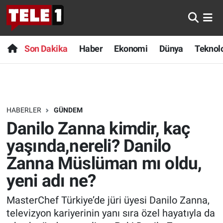
Anında Manşet
Son Dakika
Nöbetçi Eczaneler
Son Dakika
Haber
Ekonomi
Dünya
Teknolo
Başka Sohbetler
Haber
Hava Durumu
Belgesel
Ekonomi
Namaz Vakitleri
HABERLER
GÜNDEM
Bilim turu
Dünya
Trafik Durumu
Danilo Zanna kimdir, kaç
Bilim ve Teknoloji Evreni
Teknoloji
Süper Lig Puan Durumu ve Fikstür
yaşında,nereli? Danilo
Zanna Müslüman mı oldu,
Doğa Konuşuyor
Sağlık
Tüm Manşetler
yeni adı ne?
Dünya
Spor
Son Dakika Haberleri
MasterChef Türkiye’de jüri üyesi Danilo Zanna,
televizyon kariyerinin yanı sıra özel hayatıyla da
Ege Saati
Yayın Akışı
Haber Arşivi