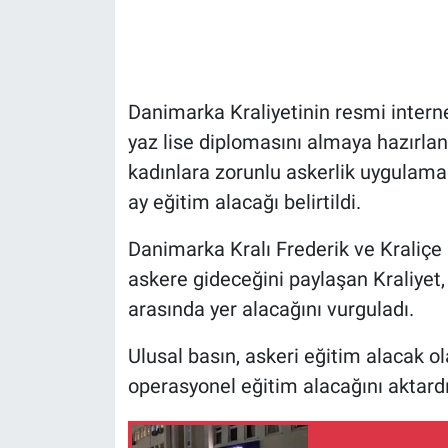
Gündem Özel
Günün görüntüsü
Danimarka Kraliyetinin resmi interne
yaz lise diplomasını almaya hazırlan
Haber
kadınlara zorunlu askerlik uygulama
ay eğitim alacağı belirtildi.
İlan
Danimarka Kralı Frederik ve Kraliçe 
Kimdir
askere gideceğini paylaşan Kraliyet,
Koronavirüs
arasında yer alacağını vurguladı.
Kültür Sanat
Ulusal basın, askeri eğitim alacak ol
operasyonel eğitim alacağını aktardı
Ne demişti