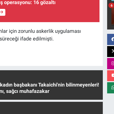
ş operasyonu: 16 gözaltı
6
ar için zorunlu askerlik uygulaması
süreceği ifade edilmişti.
 kadın başbakanı Takaichi'nin bilinmeyenleri!
nı, sağcı muhafazakar