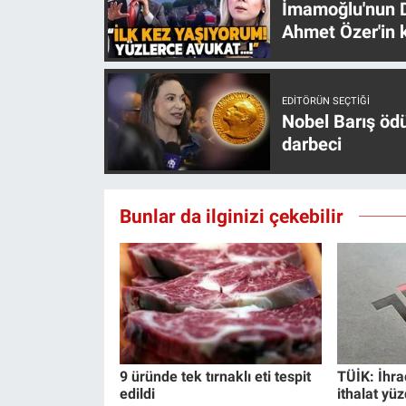
İmamoğlu'nun D
Yerel Yaşam
Ahmet Özer'in k
Canlı Yayın
EDITÖRÜN SEÇTIĞI
Nobel Barış öd
darbeci
Bunlar da ilginizi çekebilir
9 üründe tek tırnaklı eti tespit
TÜİK: İhra
edildi
ithalat yüz