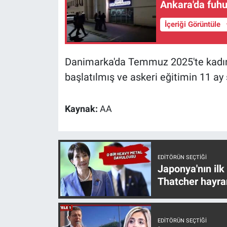
Nedir
Ankara'da fuhu
İçeriği Görüntüle
Popüler
Programlar
Danimarka'da Temmuz 2025'te kadınl
başlatılmış ve askeri eğitimin 11 ay 
Sağlık
Spor
Kaynak:
AA
Teknoloji
Türkiye'nin Geleceği
EDITÖRÜN SEÇTIĞI
Japonya'nın ilk
Thatcher hayra
Türkiye'nin Gündemi
Yerel Gündem
EDITÖRÜN SEÇTIĞI