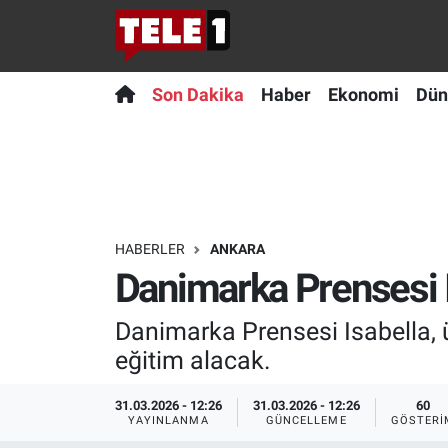
Anında Manşet
Son Dakika
Nöbetçi Eczaneler
Son Dakika
Haber
Ekonomi
Dün
Başka Sohbetler
Haber
Hava Durumu
Belgesel
Ekonomi
Namaz Vakitleri
Bilim turu
Dünya
Trafik Durumu
HABERLER
ANKARA
Danimarka Prensesi I
Bilim ve Teknoloji Evreni
Teknoloji
Süper Lig Puan Durumu ve Fikstür
Danimarka Prensesi Isabella, 
Doğa Konuşuyor
Sağlık
Tüm Manşetler
eğitim alacak.
Dünya
Spor
Son Dakika Haberleri
31.03.2026 - 12:26
31.03.2026 - 12:26
60
YAYINLANMA
GÜNCELLEME
GÖSTERI
Ege Saati
Yayın Akışı
Haber Arşivi