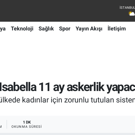
ya
Teknoloji
Sağlık
Spor
Yayın Akışı
İletişim
sabella 11 ay askerlik yapa
ülkede kadınlar için zorunlu tutulan sis
1 DK
M
OKUNMA SÜRESI