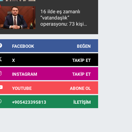
firari FETÖ hükümlüsü
10 yıl sonra yakalandı
16 ilde eş zamanlı
“vatandaşlık”
operasyonu: 73 kişi
gözaltına alındı
FACEBOOK
BEĞEN
X
TAKIP ET
INSTAGRAM
TAKIP ET
YOUTUBE
ABONE OL
+905423395813
İLETIŞIM