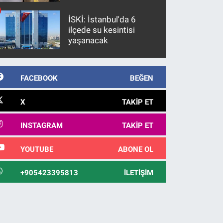
İSKİ: İstanbul'da 6
ilçede su kesintisi
yaşanacak
FACEBOOK
BEĞEN
X
TAKIP ET
INSTAGRAM
TAKIP ET
YOUTUBE
ABONE OL
+905423395813
İLETIŞIM