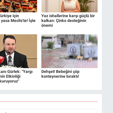
ürkiye için
Yaz ishallerine karşı güçlü bir
 yasa Meclis'te! İşte
kalkan: Çinko desteğinin
önemi
anı Gürlek: "Yargı
Dehşet! Bebeğini çöp
in Etkinliği
konteynerine bıraktı!
 kuruyoruz"