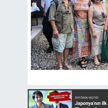
Yerel Yaşam
Canlı Yayın
EDITÖRÜN SEÇTIĞI
Japonya'nın ilk