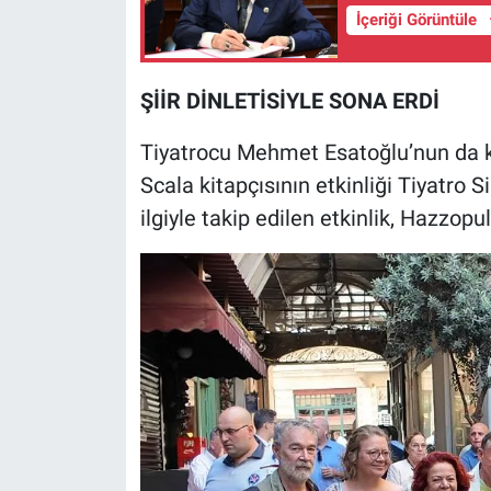
Nedir
İçeriği Görüntüle
Popüler
ŞİİR DİNLETİSİYLE SONA ERDİ
Programlar
Tiyatrocu Mehmet Esatoğlu’nun da kat
Sağlık
Scala kitapçısının etkinliği Tiyatro S
ilgiyle takip edilen etkinlik, Hazzop
Spor
Teknoloji
Türkiye'nin Geleceği
Türkiye'nin Gündemi
Yerel Gündem