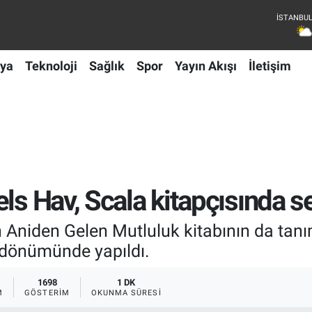
ya
Teknoloji
Sağlık
Spor
Yayın Akışı
İletişim
ls Hav, Scala kitapçısında se
n Aniden Gelen Mutluluk kitabının da tan
ıldönümünde yapıldı.
1698
1 DK
M
GÖSTERIM
OKUNMA SÜRESI