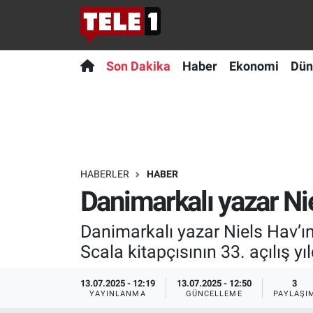
Anında Manşet
Son Dakika
Nöbetçi Eczaneler
Son Dakika
Haber
Ekonomi
Dün
Başka Sohbetler
Haber
Hava Durumu
Belgesel
Ekonomi
Namaz Vakitleri
Bilim turu
Dünya
Trafik Durumu
HABERLER
HABER
Danimarkalı yazar Nie
Bilim ve Teknoloji Evreni
Teknoloji
Süper Lig Puan Durumu ve Fikstür
Danimarkalı yazar Niels Hav’ı
Doğa Konuşuyor
Sağlık
Tüm Manşetler
Scala kitapçısının 33. açılış y
Dünya
Spor
Son Dakika Haberleri
13.07.2025 - 12:19
13.07.2025 - 12:50
3
YAYINLANMA
GÜNCELLEME
PAYLAŞI
Ege Saati
Yayın Akışı
Haber Arşivi