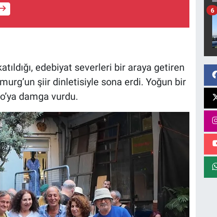
6
ıldığı, edebiyat severleri bir araya getiren
imurg’un şiir dinletisiyle sona erdi. Yoğun bir
ulo’ya damga vurdu.