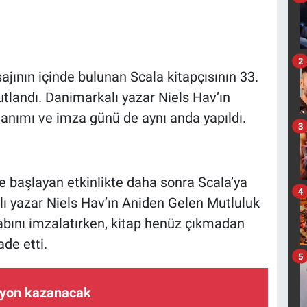
2
ajının içinde bulunan Scala kitapçısının 33.
kutlandı. Danimarkalı yazar Niels Hav’ın
tanımı ve imza günü de aynı anda yapıldı.
3
e başlayan etkinlikte daha sonra Scala’ya
4
ı yazar Niels Hav’ın Aniden Gelen Mutluluk
itabını imzalatırken, kitap henüz çıkmadan
de etti.
5
ilyon kazanacak