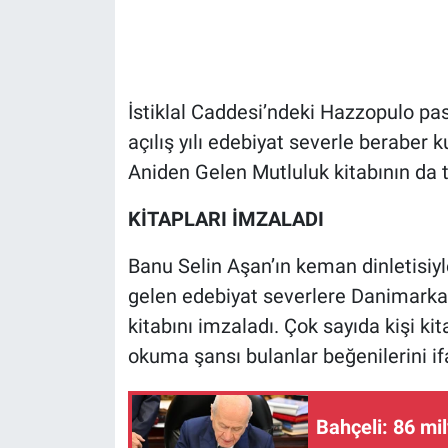
Gündem Özel
Günün görüntüsü
İstiklal Caddesi’ndeki Hazzopulo pas
açılış yılı edebiyat severle beraber 
Haber
Aniden Gelen Mutluluk kitabının da 
İlan
KİTAPLARI İMZALADI
Kimdir
Banu Selin Aşan’ın keman dinletisiyl
gelen edebiyat severlere Danimarkal
Koronavirüs
kitabını imzaladı. Çok sayıda kişi k
Kültür Sanat
okuma şansı bulanlar beğenilerini ifa
Ne demişti
Bahçeli: 86 m