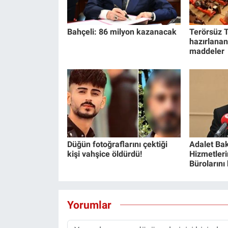
Bahçeli: 86 milyon kazanacak
Terörsüz T
hazırlanan
maddeler
Düğün fotoğraflarını çektiği
Adalet Bak
kişi vahşice öldürdü!
Hizmetlerin
Bürolarını
Yorumlar