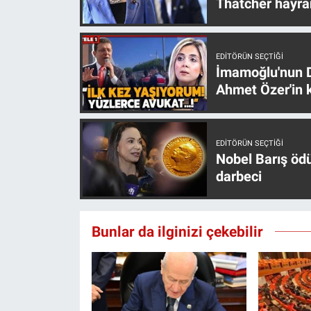
Thatcher hayra
EDITÖRÜN SEÇTIĞI
İmamoğlu'nun D
Ahmet Özer'in k
EDITÖRÜN SEÇTIĞI
Nobel Barış öd
darbeci
Bunlar da ilginizi çekebilir