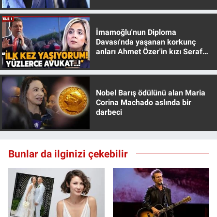
muhafazakar
Yerel Yaşam
İmamoğlu'nun Diploma
Canlı Yayın
Davası'nda yaşanan korkunç
anları Ahmet Özer'in kızı Seraf
Özer anlattı!
Nobel Barış ödülünü alan Maria
Corina Machado aslında bir
darbeci
Bunlar da ilginizi çekebilir