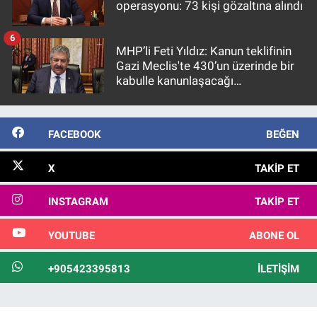
operasyonu: 73 kişi gözaltına alındı
6
MHP’li Feti Yıldız: Kanun teklifinin
Gazi Meclis'te 430’un üzerinde bir
kabulle kanunlaşacağı
görülmektedir
FACEBOOK
BEĞEN
X
TAKIP ET
INSTAGRAM
TAKIP ET
YOUTUBE
ABONE OL
+905423395813
İLETIŞIM