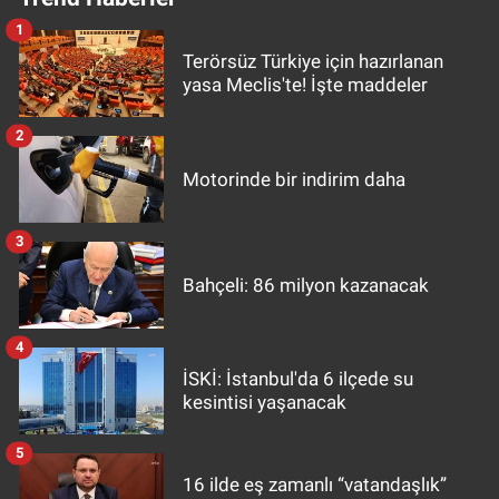
1
Terörsüz Türkiye için hazırlanan
yasa Meclis'te! İşte maddeler
2
Motorinde bir indirim daha
3
Bahçeli: 86 milyon kazanacak
4
İSKİ: İstanbul'da 6 ilçede su
kesintisi yaşanacak
5
16 ilde eş zamanlı “vatandaşlık”