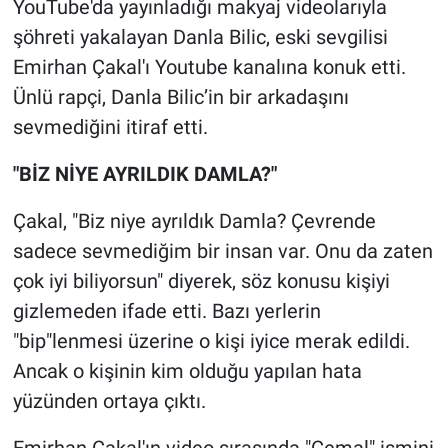
YouTube'da yayınladığı makyaj videolarıyla
şöhreti yakalayan Danla Bilic, eski sevgilisi
Gündem Özel
Emirhan Çakal'ı Youtube kanalına konuk etti.
Ünlü rapçi, Danla Bilic’in bir arkadaşını
Günün görüntüsü
sevmediğini itiraf etti.
Haber
"BİZ NİYE AYRILDIK DAMLA?"
İlan
Çakal, "Biz niye ayrıldık Damla? Çevrende
sadece sevmediğim bir insan var. Onu da zaten
Kimdir
çok iyi biliyorsun" diyerek, söz konusu kişiyi
Koronavirüs
gizlemeden ifade etti. Bazı yerlerin
"bip"lenmesi üzerine o kişi iyice merak edildi.
Kültür Sanat
Ancak o kişinin kim olduğu yapılan hata
yüzünden ortaya çıktı.
Ne demişti