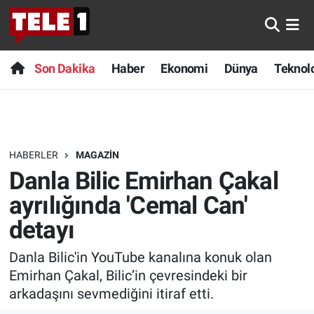
Anında Manşet
Son Dakika
Nöbetçi Eczaneler
Son Dakika
Haber
Ekonomi
Dünya
Teknolo
Başka Sohbetler
Haber
Hava Durumu
Belgesel
Ekonomi
Namaz Vakitleri
HABERLER
MAGAZIN
Bilim turu
Dünya
Trafik Durumu
Danla Bilic Emirhan Çakal
Bilim ve Teknoloji Evreni
Teknoloji
Süper Lig Puan Durumu ve Fikstür
ayrılığında 'Cemal Can'
detayı
Doğa Konuşuyor
Sağlık
Tüm Manşetler
Danla Bilic'in YouTube kanalına konuk olan
Dünya
Spor
Son Dakika Haberleri
Emirhan Çakal, Bilic’in çevresindeki bir
arkadaşını sevmediğini itiraf etti.
Ege Saati
Yayın Akışı
Haber Arşivi