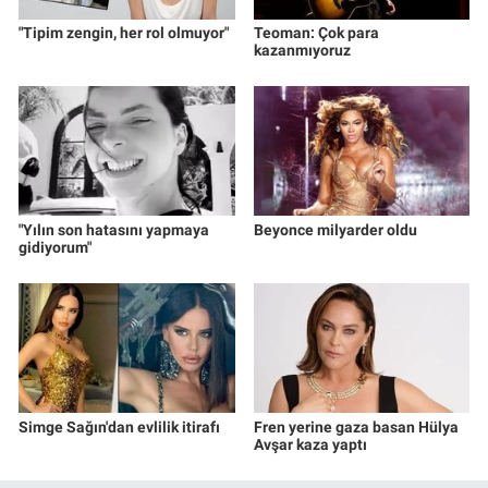
"Tipim zengin, her rol olmuyor"
Teoman: Çok para
kazanmıyoruz
"Yılın son hatasını yapmaya
Beyonce milyarder oldu
gidiyorum"
Simge Sağın'dan evlilik itirafı
Fren yerine gaza basan Hülya
Avşar kaza yaptı