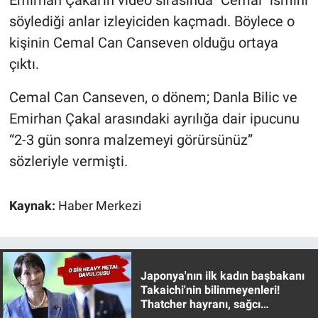
Emirhan Çakal'ın video sırasında "Cemal" ismini
Nedir
söylediği anlar izleyiciden kaçmadı. Böylece o
Popüler
kişinin Cemal Can Canseven olduğu ortaya
çıktı.
Programlar
Cemal Can Canseven, o dönem; Danla Bilic ve
Sağlık
Emirhan Çakal arasındaki ayrılığa dair ipucunu
“2-3 gün sonra malzemeyi görürsünüz”
Spor
sözleriyle vermişti.
Teknoloji
Kaynak:
Haber Merkezi
Türkiye'nin Geleceği
Türkiye'nin Gündemi
Japonya'nın ilk kadın başbakanı
Takaichi'nin bilinmeyenleri!
Yerel Gündem
Thatcher hayranı, sağcı