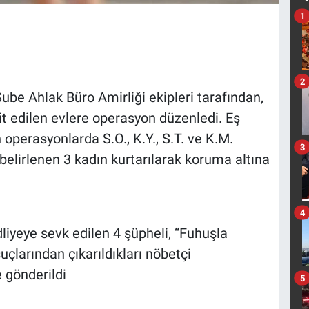
1
2
be Ahlak Büro Amirliği ekipleri tarafından,
pit edilen evlere operasyon düzenledi. Eş
 operasyonlarda S.O., K.Y., S.T. ve K.M.
3
 belirlenen 3 kadın kurtarılarak koruma altına
4
liyeye sevk edilen 4 şüpheli, “Fuhuşla
uçlarından çıkarıldıkları nöbetçi
gönderildi
5