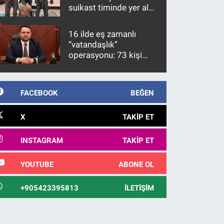
suikast timinde yer alan
firari FETÖ hükümlüsü
10 yıl sonra yakalandı
16 ilde eş zamanlı
“vatandaşlık”
operasyonu: 73 kişi
gözaltına alındı
FACEBOOK
BEĞEN
X
TAKIP ET
INSTAGRAM
TAKIP ET
YOUTUBE
ABONE OL
+905423395813
İLETIŞIM