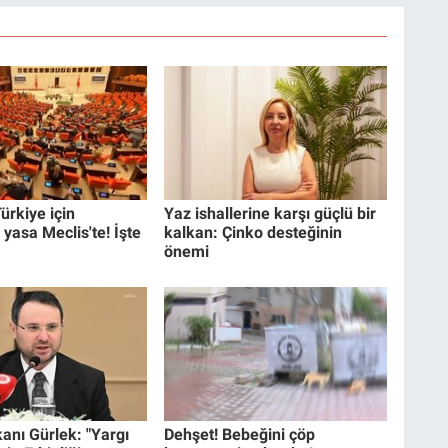
ürkiye için
Yaz ishallerine karşı güçlü bir
 yasa Meclis'te! İşte
kalkan: Çinko desteğinin
önemi
anı Gürlek: "Yargı
Dehşet! Bebeğini çöp