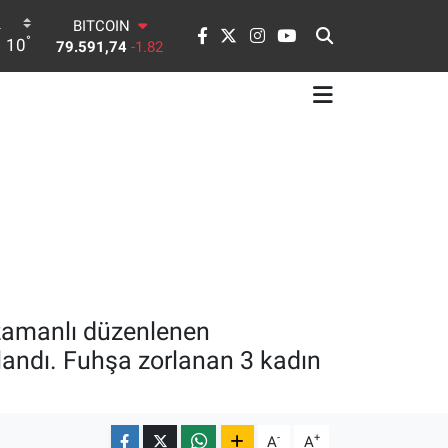
79.591,74
-1.82
DOLAR
°
10
45,43620
0.02
EURO
53,38690
0.19
STERLİN
61,60380
0.18
G.ALTIN
6862,09000
0.19
BİST100
14.598,00
0
ş zamanlı düzenlenen
landı. Fuhşa zorlanan 3 kadın
-
+
A
A