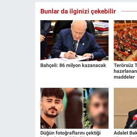
Yerel Yaşam
Bunlar da ilginizi çekebilir
Canlı Yayın
Bahçeli: 86 milyon kazanacak
Terörsüz T
hazırlanan
maddeler
Düğün fotoğraflarını çektiği
Adalet Bak