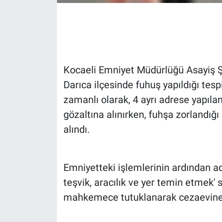
Gündem Özel
Günün görüntüsü
Kocaeli Emniyet Müdürlüğü Asayiş Şu
Haber
Darıca ilçesinde fuhuş yapıldığı tes
zamanlı olarak, 4 ayrı adrese yapılan
İlan
gözaltına alınırken, fuhşa zorlandığı
Kimdir
alındı.
Koronavirüs
Emniyetteki işlemlerinin ardından ad
Kültür Sanat
teşvik, aracılık ve yer temin etmek' s
mahkemece tutuklanarak cezaevine 
Ne demişti