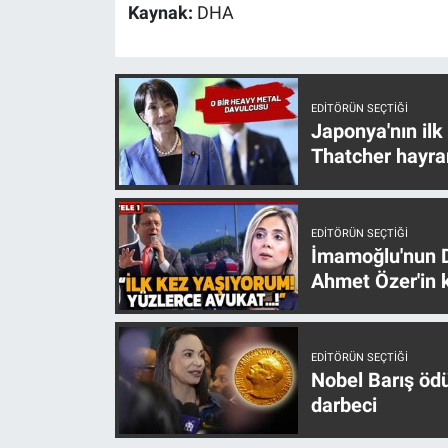
Nedir
Kaynak:
DHA
Popüler
Programlar
EDITÖRÜN SEÇTIĞI
Japonya'nın ilk
Thatcher hayra
Sağlık
Spor
EDITÖRÜN SEÇTIĞI
İmamoğlu'nun D
Teknoloji
Ahmet Özer'in k
Türkiye'nin Geleceği
EDITÖRÜN SEÇTIĞI
Türkiye'nin Gündemi
Nobel Barış öd
darbeci
Yerel Gündem