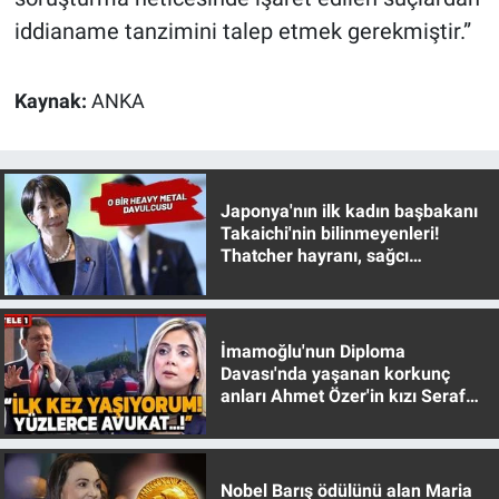
iddianame tanzimini talep etmek gerekmiştir.”
Kaynak:
ANKA
Japonya'nın ilk kadın başbakanı
Takaichi'nin bilinmeyenleri!
Thatcher hayranı, sağcı
muhafazakar
İmamoğlu'nun Diploma
Davası'nda yaşanan korkunç
anları Ahmet Özer'in kızı Seraf
Özer anlattı!
Nobel Barış ödülünü alan Maria