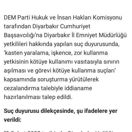
Gündem Özel
DEM Parti Hukuk ve İnsan Hakları Komisyonu
tarafından Diyarbakır Cumhuriyet
Günün görüntüsü
Başsavcılığı’na Diyarbakır İl Emniyet Müdürlüğü
yetkilileri hakkında yapılan suç duyurusunda,
Haber
‘kasten yaralama, işkence, zor kullanma
İlan
yetkisinin kötüye kullanımı vasıtasıyla sınırın
aşılması ve görevi kötüye kullanma suçları’
Kimdir
kapsamında soruşturma yürütülerek
cezalandırma talebiyle iddianame
Koronavirüs
hazırlanılması talep edildi.
Kültür Sanat
Suç duyurusu dilekçesinde, şu ifadelere yer
Ne demişti
verildi: