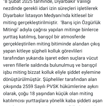
“8 Şubat 2025 tarihinde, Diyarbakır Valiliği
Nedir
nezdinde gerekli idari izin süreçleri işletilerek
Popüler
Diyarbakır İstasyon Medyanı'nda kitlesel bir
miting gerçekleştirilmiştir. ‘Barış için Özgürlük
Programlar
Mitingi’ adıyla çağrısı yapılan mitinge binlerce
yurttaş katılmış, barışçıl bir atmosferde
Sağlık
gerçekleştirilen miting bitiminde alandan çıkış
Spor
yapan kitleye şüpheli kolluk görevlileri
tarafından yukarıda işaret eden suçlara vücut
Teknoloji
veren fillerle saldırıda bulunulmuş ve barışçıl
işbu miting bizzat kolluk eliyle şiddet eylemine
Türkiye'nin Geleceği
dönüştürülmüştür. Şüpheliler tarafından alan
çıkışında 2559 Sayılı PVSK hükümlerine aykırı
Türkiye'nin Gündemi
olarak, çoğu 18 yaşından küçük olan miting
Yerel Gündem
katılımcısı yurttaşlara yönelik kaba şiddeti aşan