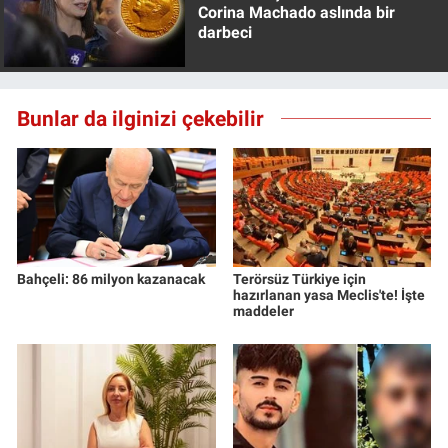
Corina Machado aslında bir
darbeci
Bunlar da ilginizi çekebilir
Bahçeli: 86 milyon kazanacak
Terörsüz Türkiye için
hazırlanan yasa Meclis'te! İşte
maddeler