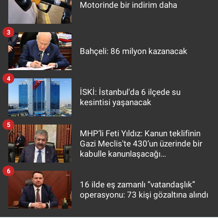
Motorinde bir indirim daha
3
Bahçeli: 86 milyon kazanacak
4
İSKİ: İstanbul'da 6 ilçede su
kesintisi yaşanacak
5
MHP’li Feti Yıldız: Kanun teklifinin
Gazi Meclis'te 430’un üzerinde bir
kabulle kanunlaşacağı
görülmektedir
6
16 ilde eş zamanlı “vatandaşlık”
operasyonu: 73 kişi gözaltına alındı