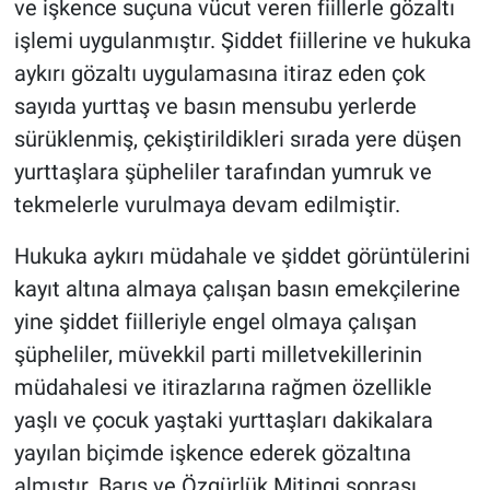
ve işkence suçuna vücut veren fiillerle gözaltı
Yerel Yaşam
işlemi uygulanmıştır. Şiddet fiillerine ve hukuka
aykırı gözaltı uygulamasına itiraz eden çok
Canlı Yayın
sayıda yurttaş ve basın mensubu yerlerde
sürüklenmiş, çekiştirildikleri sırada yere düşen
yurttaşlara şüpheliler tarafından yumruk ve
tekmelerle vurulmaya devam edilmiştir.
Hukuka aykırı müdahale ve şiddet görüntülerini
kayıt altına almaya çalışan basın emekçilerine
yine şiddet fiilleriyle engel olmaya çalışan
şüpheliler, müvekkil parti milletvekillerinin
müdahalesi ve itirazlarına rağmen özellikle
yaşlı ve çocuk yaştaki yurttaşları dakikalara
yayılan biçimde işkence ederek gözaltına
almıştır. Barış ve Özgürlük Mitingi sonrası,