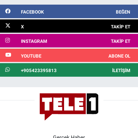
FACEBOOK
BEĞEN
X
TAKIP ET
INSTAGRAM
TAKIP ET
YOUTUBE
ABONE OL
+905423395813
İLETIŞIM
Gerçek Haber