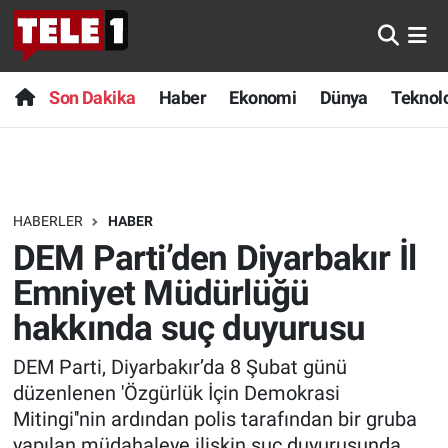
Anında Manşet
Son Dakika
Nöbetçi Eczaneler
Son Dakika
Haber
Ekonomi
Dünya
Teknolo
Başka Sohbetler
Haber
Hava Durumu
Belgesel
Ekonomi
Namaz Vakitleri
HABERLER
HABER
Bilim turu
Dünya
Trafik Durumu
DEM Parti’den Diyarbakır İl
Bilim ve Teknoloji Evreni
Teknoloji
Süper Lig Puan Durumu ve Fikstür
Emniyet Müdürlüğü
hakkında suç duyurusu
Doğa Konuşuyor
Sağlık
Tüm Manşetler
DEM Parti, Diyarbakır’da 8 Şubat günü
Dünya
Spor
Son Dakika Haberleri
düzenlenen 'Özgürlük İçin Demokrasi
Mitingi''nin ardından polis tarafından bir gruba
Ege Saati
Yayın Akışı
Haber Arşivi
yapılan müdahaleye ilişkin suç duyurusunda