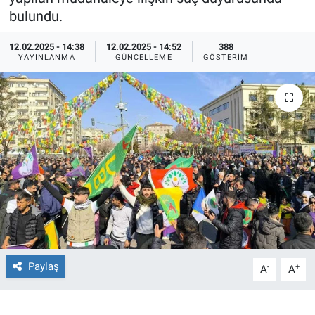
bulundu.
Ege'den Esintiler
İletişim
12.02.2025 - 14:38
12.02.2025 - 14:52
388
YAYINLANMA
GÜNCELLEME
GÖSTERIM
Eğitim
Eğlence
Ekonomi
Forum
Gerçeğin İzinde
Gün Başlıyor
Paylaş
-
+
A
A
Gün Bitiyor
Gün Ortası