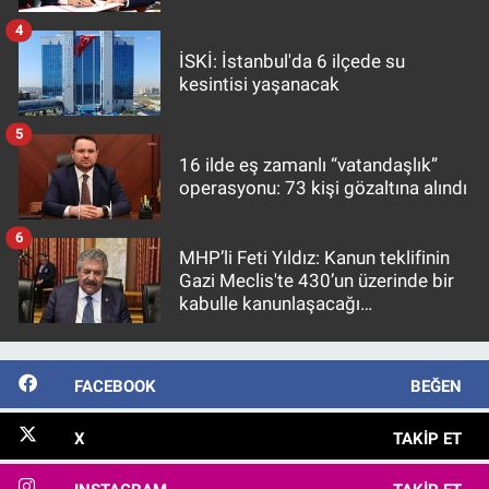
4
İSKİ: İstanbul'da 6 ilçede su
kesintisi yaşanacak
5
16 ilde eş zamanlı “vatandaşlık”
operasyonu: 73 kişi gözaltına alındı
6
MHP’li Feti Yıldız: Kanun teklifinin
Gazi Meclis'te 430’un üzerinde bir
kabulle kanunlaşacağı
görülmektedir
FACEBOOK
BEĞEN
X
TAKIP ET