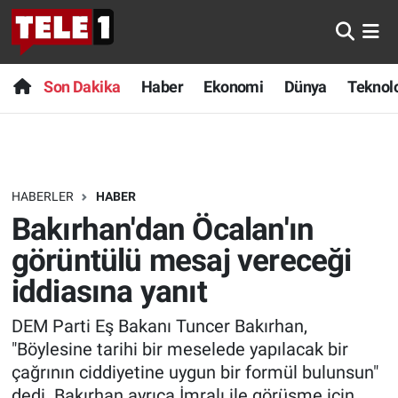
Anında Manşet
Son Dakika
Nöbetçi Eczaneler
Son Dakika
Haber
Ekonomi
Dünya
Teknolo
Başka Sohbetler
Haber
Hava Durumu
Belgesel
Ekonomi
Namaz Vakitleri
HABERLER
HABER
Bilim turu
Dünya
Trafik Durumu
Bakırhan'dan Öcalan'ın
Bilim ve Teknoloji Evreni
Teknoloji
Süper Lig Puan Durumu ve Fikstür
görüntülü mesaj vereceği
iddiasına yanıt
Doğa Konuşuyor
Sağlık
Tüm Manşetler
DEM Parti Eş Bakanı Tuncer Bakırhan,
Dünya
Spor
Son Dakika Haberleri
"Böylesine tarihi bir meselede yapılacak bir
çağrının ciddiyetine uygun bir formül bulunsun"
Ege Saati
Yayın Akışı
Haber Arşivi
dedi. Bakırhan ayrıca İmralı ile görüşme için