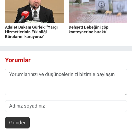
Adalet Bakanı Gürlek: "Yargı
Dehşet! Bebeğini çöp
Hizmetlerinin Etkinliği
konteynerine bıraktı!
Bürolarını kuruyoruz"
Yorumlar
Gönder