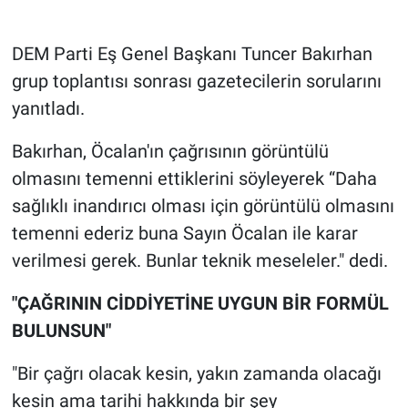
Gündem Özel
DEM Parti Eş Genel Başkanı Tuncer Bakırhan
grup toplantısı sonrası gazetecilerin sorularını
Günün görüntüsü
yanıtladı.
Haber
Bakırhan, Öcalan'ın çağrısının görüntülü
olmasını temenni ettiklerini söyleyerek “Daha
İlan
sağlıklı inandırıcı olması için görüntülü olmasını
Kimdir
temenni ederiz buna Sayın Öcalan ile karar
verilmesi gerek. Bunlar teknik meseleler." dedi.
Koronavirüs
"ÇAĞRININ CİDDİYETİNE UYGUN BİR FORMÜL
Kültür Sanat
BULUNSUN"
Ne demişti
"Bir çağrı olacak kesin, yakın zamanda olacağı
kesin ama tarihi hakkında bir şey