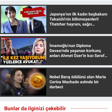
Yerel Yaşam
Japonya'nın ilk kadın başbakanı
Canlı Yayın
Takaichi'nin bilinmeyenleri!
Thatcher hayranı, sağcı
muhafazakar
İmamoğlu'nun Diploma
Davası'nda yaşanan korkunç
anları Ahmet Özer'in kızı Seraf
Özer anlattı!
Nobel Barış ödülünü alan Maria
Corina Machado aslında bir
darbeci
Bunlar da ilginizi çekebilir