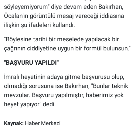
Nedir
söyleyemiyorum" diye devam eden Bakırhan,
Öcalan'ın görüntülü mesaj vereceği iddiasına
Popüler
ilişkin şu ifadeleri kullandı:
Programlar
"Böylesine tarihi bir meselede yapılacak bir
çağrının
ciddiyetine uygun bir formül bulunsun."
Sağlık
"BAŞVURU YAPILDI"
Spor
İmralı heyetinin adaya gitme başvurusu olup,
Teknoloji
olmadığı sorusuna ise Bakırhan, "Bunlar teknik
mevzular. Başvuru yapılmıştır, haberimiz yok
Türkiye'nin Geleceği
heyet yapıyor" dedi.
Türkiye'nin Gündemi
Kaynak:
Haber Merkezi
Yerel Gündem