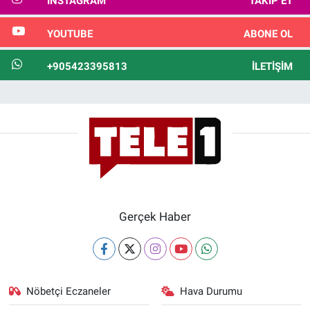
INSTAGRAM
TAKIP ET
YOUTUBE
ABONE OL
+905423395813
İLETIŞIM
Gerçek Haber
Nöbetçi Eczaneler
Hava Durumu