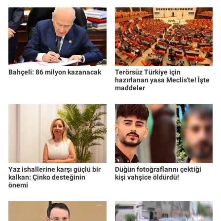
Bahçeli: 86 milyon kazanacak
Terörsüz Türkiye için
hazırlanan yasa Meclis'te! İşte
maddeler
Yaz ishallerine karşı güçlü bir
Düğün fotoğraflarını çektiği
kalkan: Çinko desteğinin
kişi vahşice öldürdü!
önemi