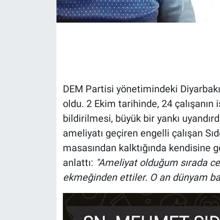
Gündem Özel
Günün görüntüsü
Haber
DEM Partisi yönetimindeki Diyarbakır 
İlan
oldu. 2 Ekim tarihinde, 24 çalışanın
bildirilmesi, büyük bir yankı uyandırd
Kimdir
ameliyatı geçiren engelli çalışan Sıd
masasından kalktığında kendisine gön
Koronavirüs
anlattı:
"Ameliyat olduğum sırada ce
Kültür Sanat
ekmeğinden ettiler. O an dünyam baş
Ne demişti