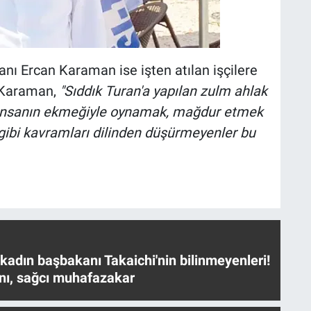
nı Ercan Karaman ise işten atılan işçilere
. Karaman,
"Sıddık Turan'a yapılan zulm ahlak
ar insanın ekmeğiyle oynamak, mağdur etmek
gibi kavramları dilinden düşürmeyenler bu
 kadın başbakanı Takaichi'nin bilinmeyenleri!
nı, sağcı muhafazakar