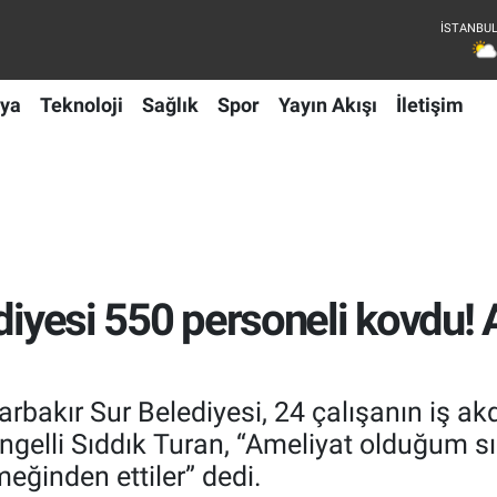
ya
Teknoloji
Sağlık
Spor
Yayın Akışı
İletişim
diyesi 550 personeli kovdu! A
bakır Sur Belediyesi, 24 çalışanın iş akdin
engelli Sıddık Turan, “Ameliyat olduğum 
eğinden ettiler” dedi.