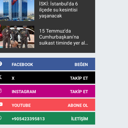
İSKİ: İstanbul'da 6
ilçede su kesintisi
yaşanacak
15 Temmuz'da
Cumhurbaşkanı'na
suikast timinde yer alan
firari FETÖ hükümlüsü
10 yıl sonra yakalandı
FACEBOOK
BEĞEN
X
TAKIP ET
INSTAGRAM
TAKIP ET
YOUTUBE
ABONE OL
+905423395813
İLETIŞIM