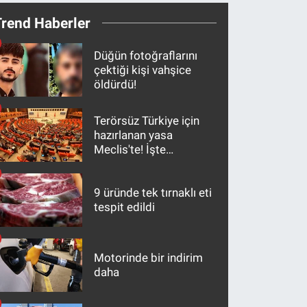
Trend Haberler
Düğün fotoğraflarını
çektiği kişi vahşice
öldürdü!
Terörsüz Türkiye için
hazırlanan yasa
Meclis'te! İşte
maddeler
9 üründe tek tırnaklı eti
tespit edildi
Motorinde bir indirim
daha