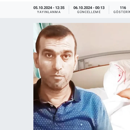
05.10.2024 - 12:35
06.10.2024 - 00:13
116
Ege'den Esintiler
İletişim
YAYINLANMA
GÜNCELLEME
GÖSTERI
Eğitim
Eğlence
Ekonomi
Forum
Gerçeğin İzinde
Gün Başlıyor
Gün Bitiyor
Gün Ortası