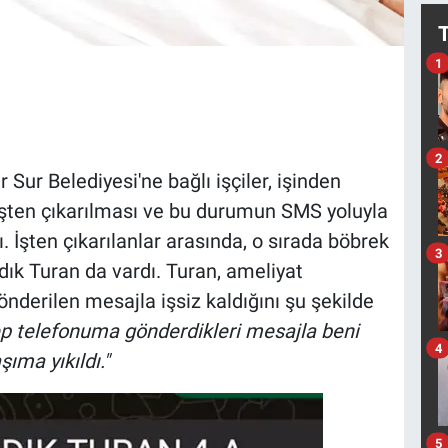
1
2
Sur Belediyesi'ne bağlı işçiler, işinden
 işten çıkarılması ve bu durumun SMS yoluyla
ı. İşten çıkarılanlar arasında, o sırada böbrek
3
dık Turan da vardı. Turan, ameliyat
derilen mesajla işsiz kaldığını şu şekilde
p telefonuma gönderdikleri mesajla beni
4
ıma yıkıldı."
5