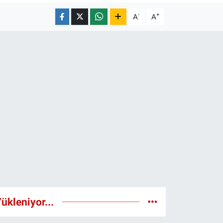
-
+
A
A
ükleniyor...