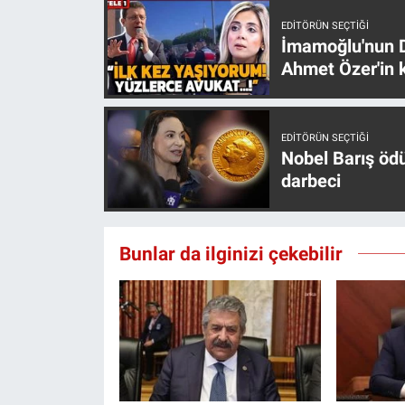
EDITÖRÜN SEÇTIĞI
İmamoğlu'nun D
Ahmet Özer'in k
EDITÖRÜN SEÇTIĞI
Nobel Barış öd
darbeci
Bunlar da ilginizi çekebilir