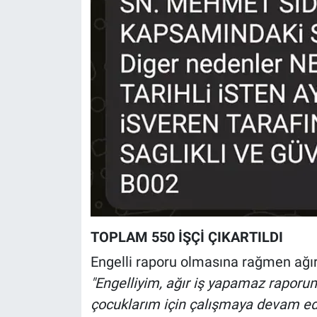
Nedir
Popüler
Programlar
Sağlık
Spor
Teknoloji
Türkiye'nin Geleceği
TOPLAM 550 İŞÇİ ÇIKARTILDI
Türkiye'nin Gündemi
Engelli raporu olmasına rağmen ağır i
"Engelliyim, ağır iş yapamaz raporum
Yerel Gündem
çocuklarım için çalışmaya devam e