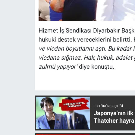
Hizmet İş Sendikası Diyarbakır Başka
hukuki destek vereceklerini belirtti
ve vicdan boyutlarını aştı. Bu kad
vicdana sığmaz. Hak, hukuk, adalet 
zulmü yapıyor"
diye konuştu.
EDITÖRÜN SEÇTIĞI
Japonya'nın ilk
Thatcher hayra