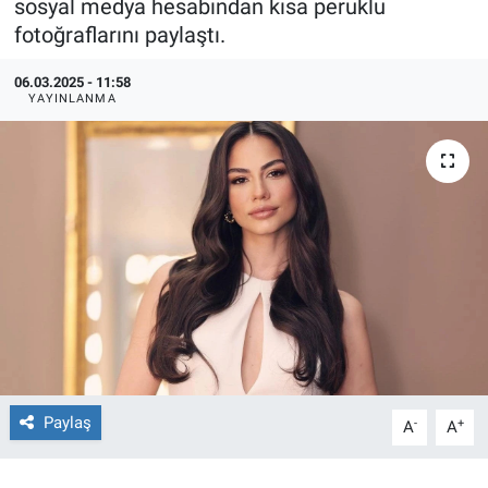
sosyal medya hesabından kısa peruklu
fotoğraflarını paylaştı.
Ege'den Esintiler
İletişim
06.03.2025 - 11:58
Eğitim
YAYINLANMA
Eğlence
Ekonomi
Forum
Gerçeğin İzinde
Gün Başlıyor
Paylaş
-
+
Gün Bitiyor
A
A
Gün Ortası