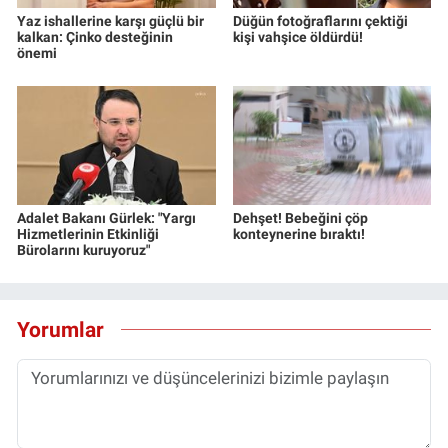
Yerel Yaşam
Yaz ishallerine karşı güçlü bir
Düğün fotoğraflarını çektiği
kalkan: Çinko desteğinin
kişi vahşice öldürdü!
önemi
Canlı Yayın
Adalet Bakanı Gürlek: "Yargı
Dehşet! Bebeğini çöp
Hizmetlerinin Etkinliği
konteynerine bıraktı!
Bürolarını kuruyoruz"
Yorumlar