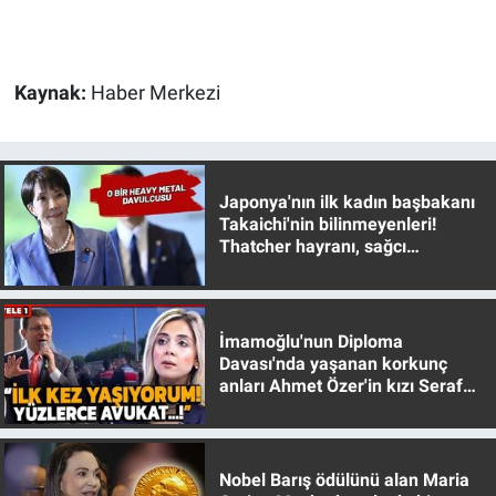
Gündem Özel
Kaynak:
Haber Merkezi
Günün görüntüsü
Haber
Japonya'nın ilk kadın başbakanı
İlan
Takaichi'nin bilinmeyenleri!
Thatcher hayranı, sağcı
muhafazakar
Kimdir
Koronavirüs
İmamoğlu'nun Diploma
Davası'nda yaşanan korkunç
anları Ahmet Özer'in kızı Seraf
Kültür Sanat
Özer anlattı!
Ne demişti
Nobel Barış ödülünü alan Maria