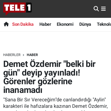
Anında Manşet
Son Dakika
Nöbetçi Eczaneler
Son Dakika
Haber
Ekonomi
Dünya
Teknolo
Başka Sohbetler
Haber
Hava Durumu
Belgesel
Ekonomi
Namaz Vakitleri
HABERLER
HABER
Bilim turu
Dünya
Trafik Durumu
Demet Özdemir "belki bir
Bilim ve Teknoloji Evreni
Teknoloji
Süper Lig Puan Durumu ve Fikstür
gün" deyip yayınladı!
Görenler gözlerine
Doğa Konuşuyor
Sağlık
Tüm Manşetler
inanamadı
Dünya
Spor
Son Dakika Haberleri
"Sana Bir Sır Vereceğim"de canlandırdığı "Aylin"
karakteri ile hafızalara kazınan Demet Özdemir,
Ege Saati
Yayın Akışı
Haber Arşivi