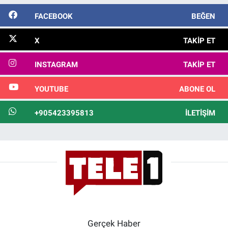
FACEBOOK
BEĞEN
X
TAKIP ET
INSTAGRAM
TAKIP ET
YOUTUBE
ABONE OL
+905423395813
İLETIŞIM
Gerçek Haber