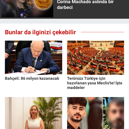
Corina Machado aslında bir
Nedir
darbeci
Popüler
Bunlar da ilginizi çekebilir
Programlar
Sağlık
Spor
Teknoloji
Bahçeli: 86 milyon kazanacak
Terörsüz Türkiye için
hazırlanan yasa Meclis'te! İşte
maddeler
Türkiye'nin Geleceği
Türkiye'nin Gündemi
Yerel Gündem