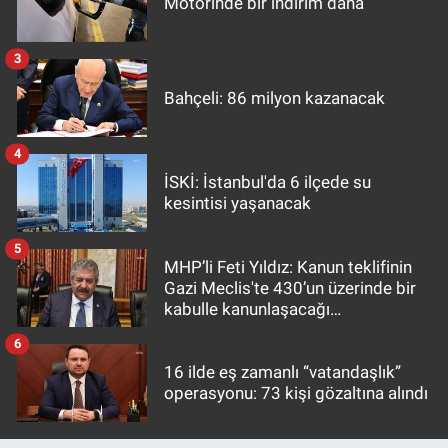
Motorinde bir indirim daha
3
Bahçeli: 86 milyon kazanacak
4
İSKİ: İstanbul'da 6 ilçede su
kesintisi yaşanacak
5
MHP’li Feti Yıldız: Kanun teklifinin
Gazi Meclis'te 430’un üzerinde bir
kabulle kanunlaşacağı
görülmektedir
6
16 ilde eş zamanlı “vatandaşlık”
operasyonu: 73 kişi gözaltına alındı