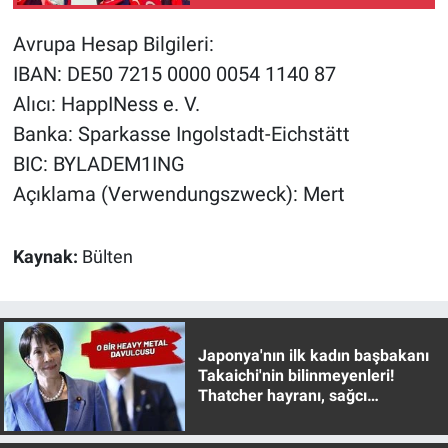
Yerel Yaşam
Avrupa Hesap Bilgileri:
Canlı Yayın
IBAN: DE50 7215 0000 0054 1140 87
Alıcı: HappINess e. V.
Banka: Sparkasse Ingolstadt-Eichstätt
BIC: BYLADEM1ING
Açıklama (Verwendungszweck): Mert
Kaynak:
Bülten
Japonya'nın ilk kadın başbakanı
Takaichi'nin bilinmeyenleri!
Thatcher hayranı, sağcı
muhafazakar