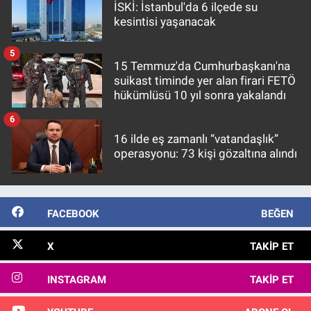
İSKİ: İstanbul'da 6 ilçede su
kesintisi yaşanacak
5
15 Temmuz'da Cumhurbaşkanı'na
suikast timinde yer alan firari FETÖ
hükümlüsü 10 yıl sonra yakalandı
6
16 ilde eş zamanlı “vatandaşlık”
operasyonu: 73 kişi gözaltına alındı
FACEBOOK
BEĞEN
X
TAKIP ET
INSTAGRAM
TAKIP ET