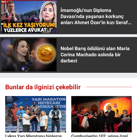
İmamoğlu'nun Diploma
Davası'nda yaşanan korkunç
anları Ahmet Özer'in kızı Seraf
Özer anlattı!
Nobel Barış ödülünü alan Maria
Corina Machado aslında bir
darbeci
Bunlar da ilginizi çekebilir
Lykos Yarı Maratonu binlerce
Cumhuriyetin 102. yılına özel