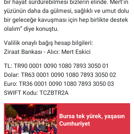
bir hayat sürdürebilmesi bizlerin elinde. Mert’in
Nedir
yüzünün daha da gülmesi, sağlıklı ve umut dolu
Popüler
bir geleceğe kavuşması için hep birlikte destek
olalım” diye konuştu.
Programlar
Valilik onaylı bağış hesap bilgileri:
Sağlık
Ziraat Bankası - Alıcı: Mert Eskici
Spor
TL: TR90 0001 0090 1080 7893 3050 01
Dolar: TR63 0001 0090 1080 7893 3050 02
Teknoloji
Euro: TR36 0001 0090 1080 7893 3050 03
SWIFT Kodu: TCZBTR2A
Türkiye'nin Geleceği
Türkiye'nin Gündemi
Bursa tek yürek, yaşasın
Cumhuriyet
Yerel Gündem