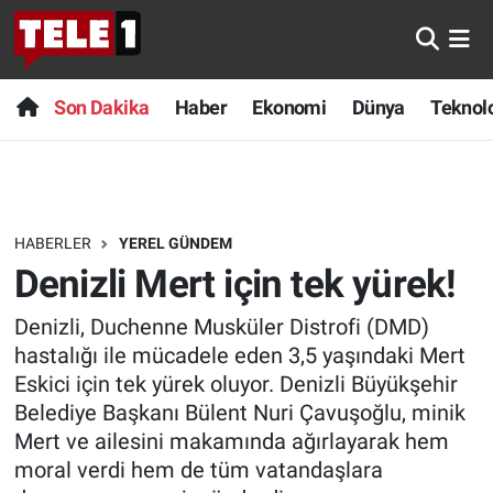
Anında Manşet
Son Dakika
Nöbetçi Eczaneler
Son Dakika
Haber
Ekonomi
Dünya
Teknolo
Başka Sohbetler
Haber
Hava Durumu
Belgesel
Ekonomi
Namaz Vakitleri
HABERLER
YEREL GÜNDEM
Bilim turu
Dünya
Trafik Durumu
Denizli Mert için tek yürek!
Bilim ve Teknoloji Evreni
Teknoloji
Süper Lig Puan Durumu ve Fikstür
Denizli, Duchenne Musküler Distrofi (DMD)
hastalığı ile mücadele eden 3,5 yaşındaki Mert
Doğa Konuşuyor
Sağlık
Tüm Manşetler
Eskici için tek yürek oluyor. Denizli Büyükşehir
Belediye Başkanı Bülent Nuri Çavuşoğlu, minik
Dünya
Spor
Son Dakika Haberleri
Mert ve ailesini makamında ağırlayarak hem
moral verdi hem de tüm vatandaşlara
Ege Saati
Yayın Akışı
Haber Arşivi