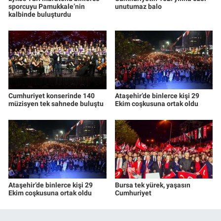
sporcuyu Pamukkale’nin
unutumaz balo
kalbinde buluşturdu
Cumhuriyet konserinde 140
Ataşehir’de binlerce kişi 29
müzisyen tek sahnede buluştu
Ekim coşkusuna ortak oldu
Ataşehir’de binlerce kişi 29
Bursa tek yürek, yaşasın
Ekim coşkusuna ortak oldu
Cumhuriyet