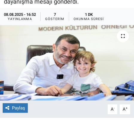
dayanışma mesajı gönderdi.
Ege'den Esintiler
İletişim
08.08.2025 - 16:52
7
1 DK
YAYINLANMA
GÖSTERIM
OKUNMA SÜRESI
Eğitim
Eğlence
Ekonomi
Forum
Gerçeğin İzinde
Gün Başlıyor
Paylaş
-
+
A
A
Gün Bitiyor
Gün Ortası