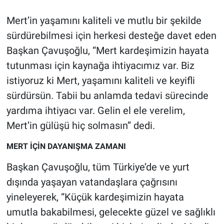
Mert’in yaşamını kaliteli ve mutlu bir şekilde
Gündem Özel
sürdürebilmesi için herkesi desteğe davet eden
Günün görüntüsü
Başkan Çavuşoğlu, “Mert kardeşimizin hayata
tutunması için kaynağa ihtiyacımız var. Biz
Haber
istiyoruz ki Mert, yaşamını kaliteli ve keyifli
sürdürsün. Tabii bu anlamda tedavi sürecinde
İlan
yardıma ihtiyacı var. Gelin el ele verelim,
Mert’in gülüşü hiç solmasın” dedi.
Kimdir
MERT İÇİN DAYANIŞMA ZAMANI
Koronavirüs
Başkan Çavuşoğlu, tüm Türkiye’de ve yurt
Kültür Sanat
dışında yaşayan vatandaşlara çağrısını
yineleyerek, “Küçük kardeşimizin hayata
Ne demişti
umutla bakabilmesi, gelecekte güzel ve sağlıklı