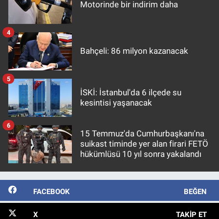
Motorinde bir indirim daha
4
Bahçeli: 86 milyon kazanacak
5
İSKİ: İstanbul'da 6 ilçede su
kesintisi yaşanacak
6
15 Temmuz'da Cumhurbaşkanı'na
suikast timinde yer alan firari FETÖ
hükümlüsü 10 yıl sonra yakalandı
FACEBOOK
BEĞEN
X
TAKIP ET