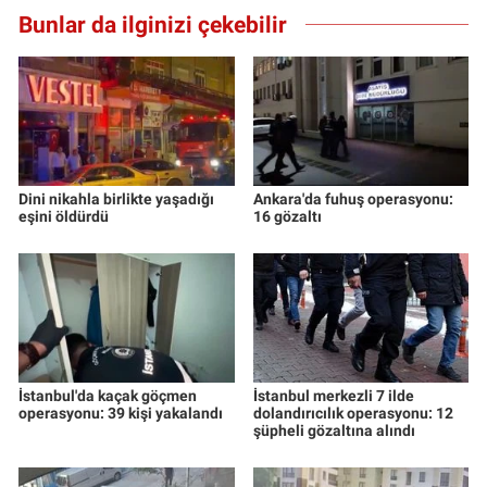
Yerel Yaşam
Bunlar da ilginizi çekebilir
Canlı Yayın
Dini nikahla birlikte yaşadığı
Ankara'da fuhuş operasyonu:
eşini öldürdü
16 gözaltı
İstanbul'da kaçak göçmen
İstanbul merkezli 7 ilde
operasyonu: 39 kişi yakalandı
dolandırıcılık operasyonu: 12
şüpheli gözaltına alındı