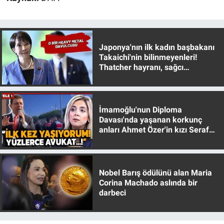
Nedir
Popüler
Japonya'nın ilk kadın başbakanı
Programlar
Takaichi'nin bilinmeyenleri!
Thatcher hayranı, sağcı
muhafazakar
Sağlık
Spor
İmamoğlu'nun Diploma
Davası'nda yaşanan korkunç
anları Ahmet Özer'in kızı Seraf
Teknoloji
Özer anlattı!
Türkiye'nin Geleceği
Nobel Barış ödülünü alan Maria
Türkiye'nin Gündemi
Corina Machado aslında bir
darbeci
Yerel Gündem