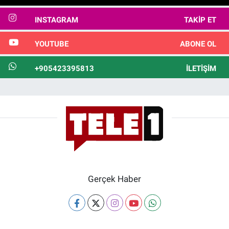
INSTAGRAM
TAKIP ET
YOUTUBE
ABONE OL
+905423395813
İLETIŞIM
Gerçek Haber