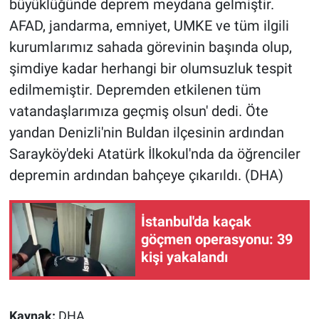
büyüklüğünde deprem meydana gelmiştir.
AFAD, jandarma, emniyet, UMKE ve tüm ilgili
Gündem Özel
kurumlarımız sahada görevinin başında olup,
şimdiye kadar herhangi bir olumsuzluk tespit
Günün görüntüsü
edilmemiştir. Depremden etkilenen tüm
Haber
vatandaşlarımıza geçmiş olsun' dedi. Öte
yandan Denizli'nin Buldan ilçesinin ardından
İlan
Sarayköy'deki Atatürk İlkokul'nda da öğrenciler
depremin ardından bahçeye çıkarıldı. (DHA)
Kimdir
Koronavirüs
İstanbul'da kaçak
göçmen operasyonu: 39
Kültür Sanat
kişi yakalandı
Ne demişti
Kaynak:
DHA