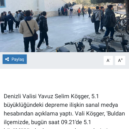
Ege'den Esintiler
İletişim
Eğitim
Eğlence
Ekonomi
Paylaş
-
+
A
A
Forum
Gerçeğin İzinde
Denizli Valisi Yavuz Selim Köşger, 5.1
Gün Başlıyor
büyüklüğündeki depreme ilişkin sanal medya
hesabından açıklama yaptı. Vali Köşger, 'Buldan
Gün Bitiyor
ilçemizde, bugün saat 09.21'de 5.1
Gün Ortası