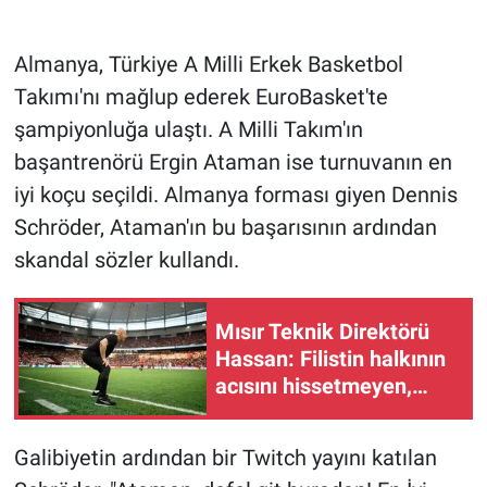
Gündem Özel
Almanya, Türkiye A Milli Erkek Basketbol
Takımı'nı mağlup ederek EuroBasket'te
Günün görüntüsü
şampiyonluğa ulaştı. A Milli Takım'ın
başantrenörü Ergin Ataman ise turnuvanın en
Haber
iyi koçu seçildi. Almanya forması giyen Dennis
İlan
Schröder, Ataman'ın bu başarısının ardından
skandal sözler kullandı.
Kimdir
Koronavirüs
Mısır Teknik Direktörü
Hassan: Filistin halkının
acısını hissetmeyen,
Kültür Sanat
insan olmayı hak etmiyor
Ne demişti
Galibiyetin ardından bir Twitch yayını katılan