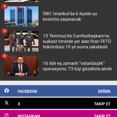
4
İSKİ: İstanbul'da 6 ilçede su
kesintisi yaşanacak
5
15 Temmuz'da Cumhurbaşkanı'na
suikast timinde yer alan firari FETÖ
hükümlüsü 10 yıl sonra yakalandı
6
16 ilde eş zamanlı “vatandaşlık”
operasyonu: 73 kişi gözaltına alındı
FACEBOOK
BEĞEN
X
TAKIP ET
INSTAGRAM
TAKIP ET