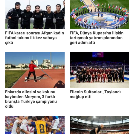
FIFA kararı sonrası Afgan kadın
FIFA, Dünya Kupası'na ilişkin
futbol takımı ilk kez sahaya
tartışmalı yatırım planından
çıktı
geri adım attı
Enkazda ailesini ve kolunu
Filenin Sultanları, Tayland'ı
kaybeden Meryem, 3 farklı
mağlup etti
branşta Türkiye şampiyonu
oldu