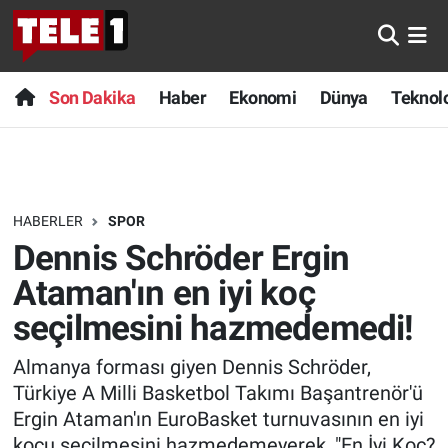
Anında Manşet
Son Dakika
Nöbetçi Eczaneler
Son Dakika
Haber
Ekonomi
Dünya
Teknolo
Başka Sohbetler
Haber
Hava Durumu
Belgesel
Ekonomi
Namaz Vakitleri
HABERLER
SPOR
Bilim turu
Dünya
Trafik Durumu
Dennis Schröder Ergin
Bilim ve Teknoloji Evreni
Teknoloji
Süper Lig Puan Durumu ve Fikstür
Ataman'ın en iyi koç
seçilmesini hazmedemedi!
Doğa Konuşuyor
Sağlık
Tüm Manşetler
Almanya forması giyen Dennis Schröder,
Dünya
Spor
Son Dakika Haberleri
Türkiye A Milli Basketbol Takımı Başantrenör'ü
Ergin Ataman'ın EuroBasket turnuvasının en iyi
Ege Saati
Yayın Akışı
Haber Arşivi
koçu seçilmesini hazmedemeyerek, "En İyi Koç?