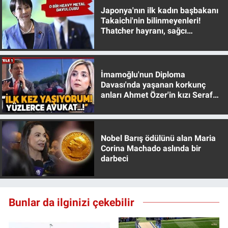
Yerel Yaşam
Japonya'nın ilk kadın başbakanı
Takaichi'nin bilinmeyenleri!
Thatcher hayranı, sağcı
Canlı Yayın
muhafazakar
İmamoğlu'nun Diploma
Davası'nda yaşanan korkunç
anları Ahmet Özer'in kızı Seraf
Özer anlattı!
Nobel Barış ödülünü alan Maria
Corina Machado aslında bir
darbeci
Bunlar da ilginizi çekebilir