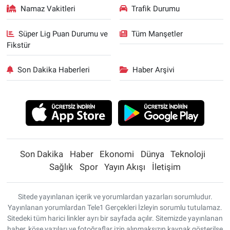
Namaz Vakitleri
Trafik Durumu
Süper Lig Puan Durumu ve
Tüm Manşetler
Fikstür
Son Dakika Haberleri
Haber Arşivi
Son Dakika
Haber
Ekonomi
Dünya
Teknoloji
Sağlık
Spor
Yayın Akışı
İletişim
Sitede yayınlanan içerik ve yorumlardan yazarları sorumludur.
Yayınlanan yorumlardan Tele1 Gerçekleri İzleyin sorumlu tutulamaz.
Sitedeki tüm harici linkler ayrı bir sayfada açılır. Sitemizde yayınlanan
haber, köşe yazıları ve fotoğraflar izin alınmaksızın kaynak gösterilse