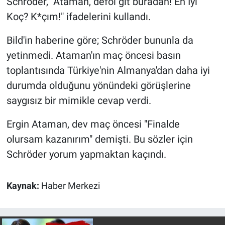
Schröder, "Ataman, defol git buradan! En İyi
Nedir
Koç? K*çım!" ifadelerini kullandı.
Popüler
Bild'in haberine göre; Schröder bununla da
yetinmedi. Ataman'ın maç öncesi basın
Programlar
toplantısında Türkiye'nin Almanya'dan daha iyi
Sağlık
durumda olduğunu yönündeki görüşlerine
saygısız bir mimikle cevap verdi.
Spor
Ergin Ataman, dev maç öncesi "Finalde
Teknoloji
olursam kazanırım" demişti. Bu sözler için
Schröder yorum yapmaktan kaçındı.
Türkiye'nin Geleceği
Türkiye'nin Gündemi
Kaynak:
Haber Merkezi
Yerel Gündem