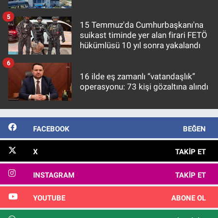
5
15 Temmuz'da Cumhurbaşkanı'na
suikast timinde yer alan firari FETÖ
hükümlüsü 10 yıl sonra yakalandı
6
16 ilde eş zamanlı “vatandaşlık”
operasyonu: 73 kişi gözaltına alındı
FACEBOOK
BEĞEN
X
TAKIP ET
INSTAGRAM
TAKIP ET
YOUTUBE
ABONE OL