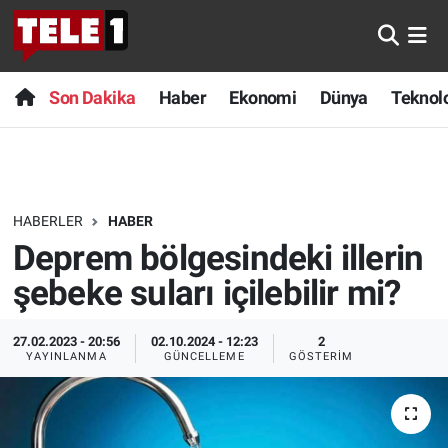
Anında Manşet
Son Dakika
Nöbetçi Eczaneler
Son Dakika
Haber
Ekonomi
Dünya
Teknolo
Başka Sohbetler
Haber
Hava Durumu
Belgesel
Ekonomi
Namaz Vakitleri
HABERLER
HABER
Bilim turu
Dünya
Trafik Durumu
Deprem bölgesindeki illerin
Bilim ve Teknoloji Evreni
Teknoloji
Süper Lig Puan Durumu ve Fikstür
şebeke suları içilebilir mi?
Doğa Konuşuyor
Sağlık
Tüm Manşetler
27.02.2023 - 20:56
02.10.2024 - 12:23
2
YAYINLANMA
GÜNCELLEME
GÖSTERIM
Dünya
Spor
Son Dakika Haberleri
Ege Saati
Yayın Akışı
Haber Arşivi