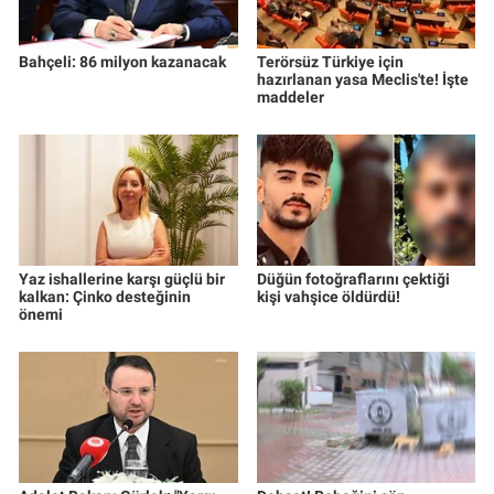
Bahçeli: 86 milyon kazanacak
Terörsüz Türkiye için
hazırlanan yasa Meclis'te! İşte
maddeler
Yaz ishallerine karşı güçlü bir
Düğün fotoğraflarını çektiği
kalkan: Çinko desteğinin
kişi vahşice öldürdü!
önemi