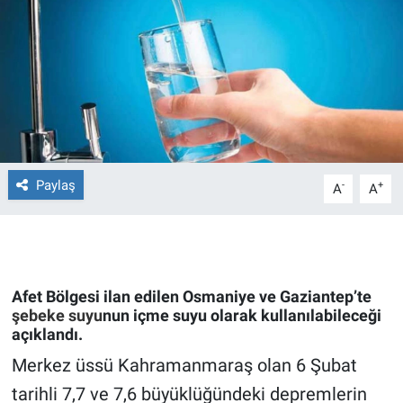
Ege'den Esintiler
İletişim
Eğitim
Eğlence
Ekonomi
Paylaş
-
+
A
A
Forum
Gerçeğin İzinde
Afet Bölgesi ilan edilen Osmaniye ve Gaziantep’te
Gün Başlıyor
şebeke suyu
nun içme suyu olarak kullanılabileceği
açıklandı.
Gün Bitiyor
Merkez üssü Kahramanmaraş olan 6 Şubat
tarihli 7,7 ve 7,6 büyüklüğündeki depremlerin
Gün Ortası