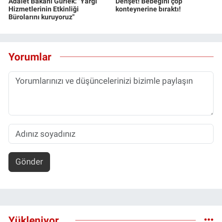
Adalet Bakanı Gürlek: "Yargı
Dehşet! Bebeğini çöp
Hizmetlerinin Etkinliği
konteynerine bıraktı!
Bürolarını kuruyoruz"
Yorumlar
Gönder
Yükleniyor...