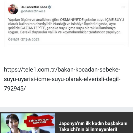
Nedir
Popüler
Programlar
Sağlık
Spor
https://tele1.com.tr/bakan-kocadan-sebeke-
Teknoloji
suyu-uyarisi-icme-suyu-olarak-elverisli-degil-
792945/
Türkiye'nin Geleceği
Türkiye'nin Gündemi
Yerel Gündem
Japonya'nın ilk kadın başbakanı
Takaichi'nin bilinmeyenleri!