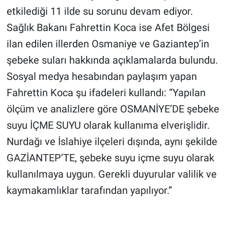
etkilediği 11 ilde su sorunu devam ediyor.
Gündem Özel
Sağlık Bakanı Fahrettin Koca ise Afet Bölgesi
ilan edilen illerden Osmaniye ve Gaziantep’in
Günün görüntüsü
şebeke suları hakkında açıklamalarda bulundu.
Sosyal medya hesabından paylaşım yapan
Haber
Fahrettin Koca şu ifadeleri kullandı: “Yapılan
İlan
ölçüm ve analizlere göre OSMANİYE’DE şebeke
suyu İÇME SUYU olarak kullanıma elverişlidir.
Kimdir
Nurdağı ve İslahiye ilçeleri dışında, aynı şekilde
Koronavirüs
GAZİANTEP’TE, şebeke suyu içme suyu olarak
kullanılmaya uygun. Gerekli duyurular valilik ve
Kültür Sanat
kaymakamlıklar tarafından yapılıyor.”
Ne demişti