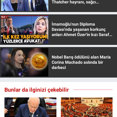
Thatcher hayranı, sağcı
Yerel Yaşam
muhafazakar
Canlı Yayın
İmamoğlu'nun Diploma
Davası'nda yaşanan korkunç
anları Ahmet Özer'in kızı Seraf
Özer anlattı!
Nobel Barış ödülünü alan Maria
Corina Machado aslında bir
darbeci
Bunlar da ilginizi çekebilir