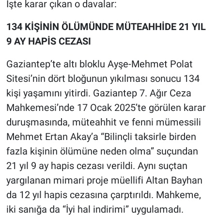
İşte karar çıkan o davalar:
Yerel Yaşam
134 KİŞİNİN ÖLÜMÜNDE MÜTEAHHİDE 21 YIL
Canlı Yayın
9 AY HAPİS CEZASI
Gaziantep’te altı bloklu Ayşe-Mehmet Polat
Sitesi’nin dört bloğunun yıkılması sonucu 134
kişi yaşamını yitirdi. Gaziantep 7. Ağır Ceza
Mahkemesi’nde 17 Ocak 2025’te görülen karar
duruşmasında, müteahhit ve fenni mümessili
Mehmet Ertan Akay’a “Bilinçli taksirle birden
fazla kişinin ölümüne neden olma” suçundan
21 yıl 9 ay hapis cezası verildi. Aynı suçtan
yargılanan mimari proje müellifi Altan Bayhan
da 12 yıl hapis cezasına çarptırıldı. Mahkeme,
iki sanığa da “İyi hal indirimi” uygulamadı.