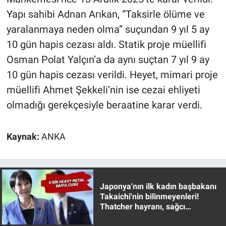
Yapı sahibi Adnan Arıkan, “Taksirle ölüme ve
yaralanmaya neden olma” suçundan 9 yıl 5 ay
10 gün hapis cezası aldı. Statik proje müellifi
Osman Polat Yalçın’a da aynı suçtan 7 yıl 9 ay
10 gün hapis cezası verildi. Heyet, mimari proje
müellifi Ahmet Şekkeli’nin ise cezai ehliyeti
olmadığı gerekçesiyle beraatine karar verdi.
Kaynak:
ANKA
Japonya'nın ilk kadın başbakanı
Takaichi'nin bilinmeyenleri!
Thatcher hayranı, sağcı
muhafazakar