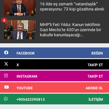
16 ilde eş zamanlı “vatandaşlık”
operasyonu: 73 kişi gözaltına alındı
6
MHP’li Feti Yıldız: Kanun teklifinin
Gazi Meclis'te 430’un üzerinde bir
kabulle kanunlaşacağı
görülmektedir
FACEBOOK
BEĞEN
X
TAKIP ET
INSTAGRAM
TAKIP ET
YOUTUBE
ABONE OL
+905423395813
İLETIŞIM