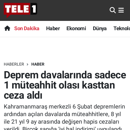
Anında Manşet
Son Dakika
Nöbetçi Eczaneler
Son Dakika
Haber
Ekonomi
Dünya
Teknolo
Başka Sohbetler
Haber
Hava Durumu
Belgesel
Ekonomi
Namaz Vakitleri
HABERLER
HABER
Bilim turu
Dünya
Trafik Durumu
Deprem davalarında sadece
Bilim ve Teknoloji Evreni
Teknoloji
Süper Lig Puan Durumu ve Fikstür
1 müteahhit olası kasttan
ceza aldı
Doğa Konuşuyor
Sağlık
Tüm Manşetler
Kahramanmaraş merkezli 6 Şubat depremlerin
Dünya
Spor
Son Dakika Haberleri
ardından açılan davalarda müteahhitlere, 8 yıl
ile 21 yıl 9 ay arasında değişen hapis cezaları
Ege Saati
Yayın Akışı
Haber Arşivi
verildi. Birçok sanığa 'iyi hal indirimi' uygulandı,