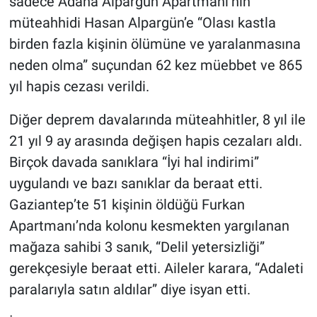
sadece Adana Alpargün Apartmanı’nın
Nedir
müteahhidi Hasan Alpargün’e “Olası kastla
Popüler
birden fazla kişinin ölümüne ve yaralanmasına
neden olma” suçundan 62 kez müebbet ve 865
Programlar
yıl hapis cezası verildi.
Sağlık
Diğer deprem davalarında müteahhitler, 8 yıl ile
21 yıl 9 ay arasında değişen hapis cezaları aldı.
Spor
Birçok davada sanıklara “İyi hal indirimi”
uygulandı ve bazı sanıklar da beraat etti.
Teknoloji
Gaziantep’te 51 kişinin öldüğü Furkan
Türkiye'nin Geleceği
Apartmanı’nda kolonu kesmekten yargılanan
mağaza sahibi 3 sanık, “Delil yetersizliği”
Türkiye'nin Gündemi
gerekçesiyle beraat etti. Aileler karara, “Adaleti
paralarıyla satın aldılar” diye isyan etti.
Yerel Gündem