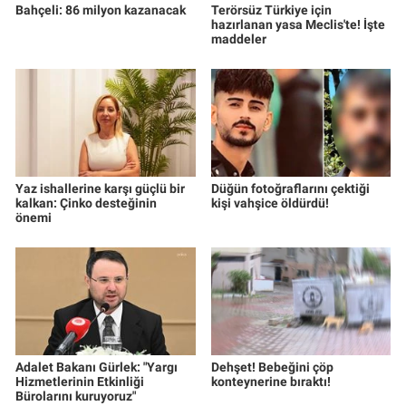
Bahçeli: 86 milyon kazanacak
Terörsüz Türkiye için
hazırlanan yasa Meclis'te! İşte
maddeler
Yaz ishallerine karşı güçlü bir
Düğün fotoğraflarını çektiği
kalkan: Çinko desteğinin
kişi vahşice öldürdü!
önemi
Adalet Bakanı Gürlek: "Yargı
Dehşet! Bebeğini çöp
Hizmetlerinin Etkinliği
konteynerine bıraktı!
Bürolarını kuruyoruz"