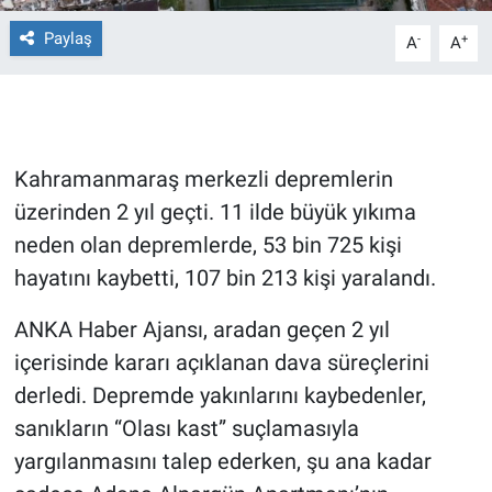
Paylaş
-
+
A
A
Gündem Özel
Günün görüntüsü
Haber
Kahramanmaraş merkezli depremlerin
üzerinden 2 yıl geçti. 11 ilde büyük yıkıma
İlan
neden olan depremlerde, 53 bin 725 kişi
Kimdir
hayatını kaybetti, 107 bin 213 kişi yaralandı.
ANKA Haber Ajansı, aradan geçen 2 yıl
Koronavirüs
içerisinde kararı açıklanan dava süreçlerini
Kültür Sanat
derledi. Depremde yakınlarını kaybedenler,
sanıkların “Olası kast” suçlamasıyla
Ne demişti
yargılanmasını talep ederken, şu ana kadar