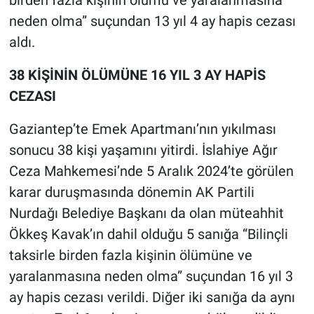
birden fazla kişinin ölümü ve yaralanmasına
neden olma” suçundan 13 yıl 4 ay hapis cezası
aldı.
38 KİŞİNİN ÖLÜMÜNE 16 YIL 3 AY HAPİS
CEZASI
Gaziantep’te Emek Apartmanı’nın yıkılması
sonucu 38 kişi yaşamını yitirdi. İslahiye Ağır
Ceza Mahkemesi’nde 5 Aralık 2024’te görülen
karar duruşmasında dönemin AK Partili
Nurdağı Belediye Başkanı da olan müteahhit
Ökkeş Kavak’ın dahil olduğu 5 sanığa “Bilinçli
taksirle birden fazla kişinin ölümüne ve
yaralanmasına neden olma” suçundan 16 yıl 3
ay hapis cezası verildi. Diğer iki sanığa da aynı