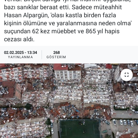
bazı sanıklar beraat etti. Sadece müteahhit
Ege'den Esintiler
İletişim
Hasan Alpargün, 'olası kastla birden fazla
kişinin ölümüne ve yaralanmasına neden olma'
Eğitim
suçundan 62 kez müebbet ve 865 yıl hapis
cezası aldı.
Eğlence
02.02.2025 - 13:34
268
Ekonomi
YAYINLANMA
GÖSTERIM
Forum
Gerçeğin İzinde
Gün Başlıyor
Gün Bitiyor
Gün Ortası