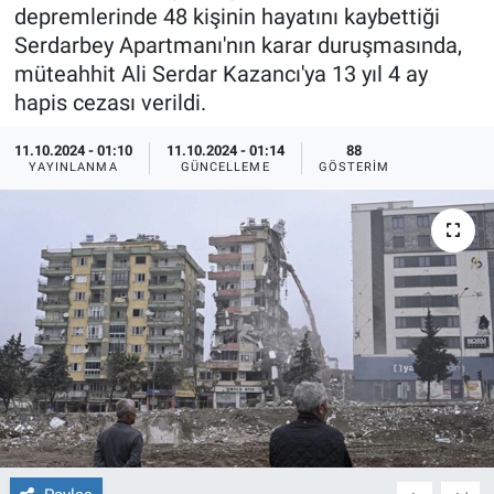
depremlerinde 48 kişinin hayatını kaybettiği
Ege'den Esintiler
İletişim
Serdarbey Apartmanı'nın karar duruşmasında,
müteahhit Ali Serdar Kazancı'ya 13 yıl 4 ay
Eğitim
hapis cezası verildi.
Eğlence
11.10.2024 - 01:10
11.10.2024 - 01:14
88
YAYINLANMA
GÜNCELLEME
GÖSTERIM
Ekonomi
Forum
Gerçeğin İzinde
Gün Başlıyor
Gün Bitiyor
Gün Ortası