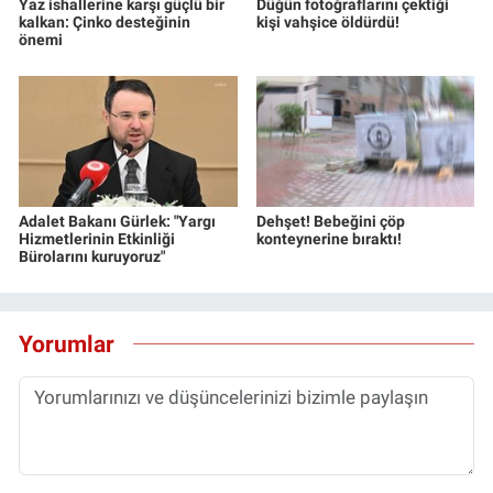
Yaz ishallerine karşı güçlü bir
Düğün fotoğraflarını çektiği
kalkan: Çinko desteğinin
kişi vahşice öldürdü!
önemi
Adalet Bakanı Gürlek: "Yargı
Dehşet! Bebeğini çöp
Hizmetlerinin Etkinliği
konteynerine bıraktı!
Bürolarını kuruyoruz"
Yorumlar