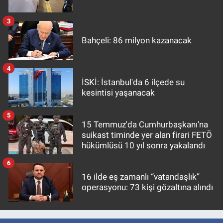
3
Bahçeli: 86 milyon kazanacak
4
İSKİ: İstanbul'da 6 ilçede su
kesintisi yaşanacak
5
15 Temmuz'da Cumhurbaşkanı'na
suikast timinde yer alan firari FETÖ
hükümlüsü 10 yıl sonra yakalandı
6
16 ilde eş zamanlı “vatandaşlık”
operasyonu: 73 kişi gözaltına alındı