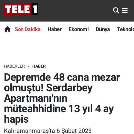
Anında Manşet
Son Dakika
Nöbetçi Eczaneler
Son Dakika
Haber
Ekonomi
Dünya
Teknolo
Başka Sohbetler
Haber
Hava Durumu
Belgesel
Ekonomi
Namaz Vakitleri
HABERLER
HABER
Bilim turu
Dünya
Trafik Durumu
Depremde 48 cana mezar
Bilim ve Teknoloji Evreni
Teknoloji
Süper Lig Puan Durumu ve Fikstür
olmuştu! Serdarbey
Apartmanı'nın
Doğa Konuşuyor
Sağlık
Tüm Manşetler
müteahhidine 13 yıl 4 ay
Dünya
Spor
Son Dakika Haberleri
hapis
Ege Saati
Yayın Akışı
Haber Arşivi
Kahramanmaraş'ta 6 Şubat 2023