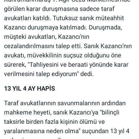
Nedir
görülen karar duruşmasına sadece taraf
avukatları katıldı. Tutuksuz sanık müteahhit
Popüler
Kazancı duruşmaya katılmadı. Duruşmada,
Programlar
müşteki avukatları, Kazancı'nın
cezalandırılmasını talep etti. Sanık Kazancı'nın
Sağlık
avukatı, müvekkilinin suçsuz olduğunu öne
sürerek, "Tahliyesini ve beraati yönünde karar
Spor
verilmesini talep ediyorum" dedi.
Teknoloji
13 YIL 4 AY HAPİS
Türkiye'nin Geleceği
Taraf avukatlarının savunmalarının ardından
mahkeme heyeti, sanık Kazancı'ya "bilinçli
Türkiye'nin Gündemi
taksirle birden fazla kişinin ölümü ve
Yerel Gündem
yaralanmasına neden olma" suçundan 13 yıl 4