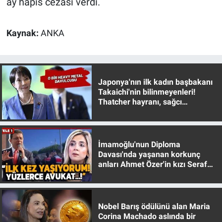
ay hapis cezası verdi.
Yerel Yaşam
Kaynak:
ANKA
Canlı Yayın
Japonya'nın ilk kadın başbakanı
Takaichi'nin bilinmeyenleri!
Thatcher hayranı, sağcı
muhafazakar
İmamoğlu'nun Diploma
Davası'nda yaşanan korkunç
anları Ahmet Özer'in kızı Seraf
Özer anlattı!
Nobel Barış ödülünü alan Maria
Corina Machado aslında bir