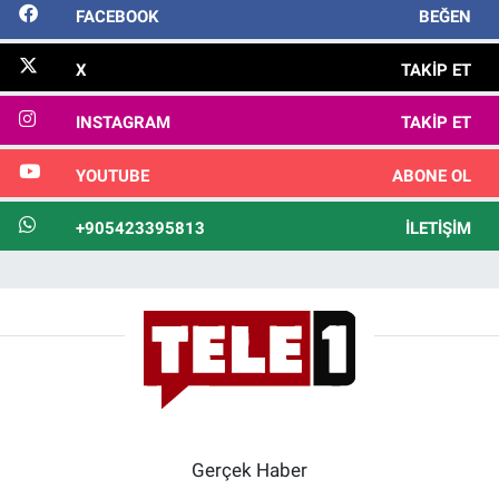
FACEBOOK
BEĞEN
X
TAKIP ET
INSTAGRAM
TAKIP ET
YOUTUBE
ABONE OL
+905423395813
İLETIŞIM
Gerçek Haber