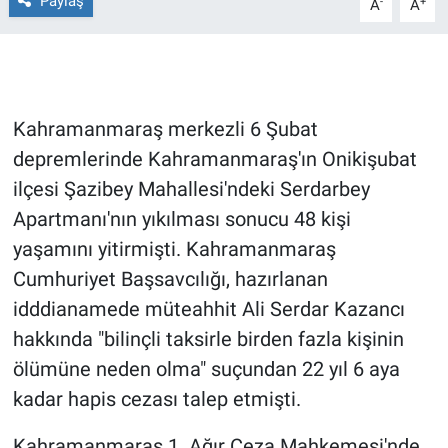
Paylaş
-
+
A
A
Gündem Özel
Günün görüntüsü
Kahramanmaraş merkezli 6 Şubat
Haber
depremlerinde Kahramanmaraş'ın Onikişubat
ilçesi Şazibey Mahallesi'ndeki Serdarbey
İlan
Apartmanı'nın yıkılması sonucu 48 kişi
yaşamını yitirmişti. Kahramanmaraş
Kimdir
Cumhuriyet Başsavcılığı, hazırlanan
Koronavirüs
idddianamede müteahhit Ali Serdar Kazancı
hakkında "bilinçli taksirle birden fazla kişinin
Kültür Sanat
ölümüne neden olma" suçundan 22 yıl 6 aya
kadar hapis cezası talep etmişti.
Ne demişti
Kahramanmaraş 1. Ağır Ceza Mahkemesi'nde