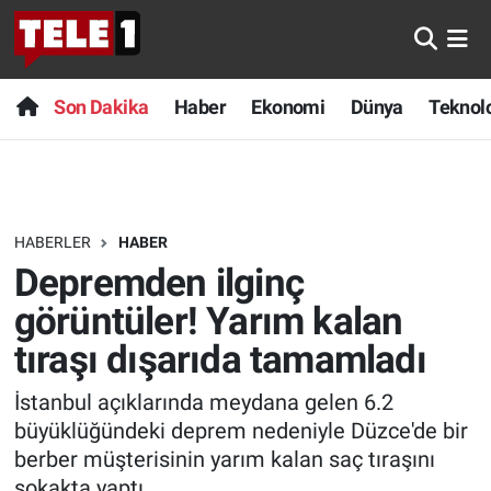
Anında Manşet
Son Dakika
Nöbetçi Eczaneler
Son Dakika
Haber
Ekonomi
Dünya
Teknolo
Başka Sohbetler
Haber
Hava Durumu
Belgesel
Ekonomi
Namaz Vakitleri
HABERLER
HABER
Bilim turu
Dünya
Trafik Durumu
Depremden ilginç
Bilim ve Teknoloji Evreni
Teknoloji
Süper Lig Puan Durumu ve Fikstür
görüntüler! Yarım kalan
tıraşı dışarıda tamamladı
Doğa Konuşuyor
Sağlık
Tüm Manşetler
İstanbul açıklarında meydana gelen 6.2
Dünya
Spor
Son Dakika Haberleri
büyüklüğündeki deprem nedeniyle Düzce'de bir
berber müşterisinin yarım kalan saç tıraşını
Ege Saati
Yayın Akışı
Haber Arşivi
sokakta yaptı.