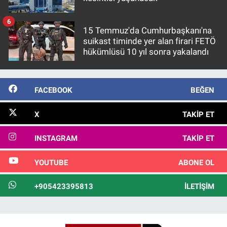
Nedir
6
Popüler
15 Temmuz'da Cumhurbaşkanı'na
suikast timinde yer alan firari FETÖ
hükümlüsü 10 yıl sonra yakalandı
Programlar
Sağlık
FACEBOOK
BEĞEN
Spor
X
TAKIP ET
Teknoloji
INSTAGRAM
TAKIP ET
Türkiye'nin Geleceği
YOUTUBE
ABONE OL
Türkiye'nin Gündemi
+905423395813
İLETIŞIM
Yerel Gündem