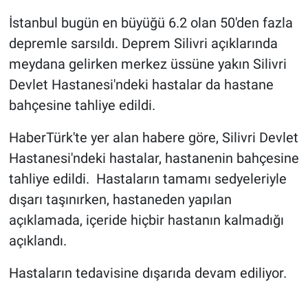
İstanbul bugün en büyüğü 6.2 olan 50'den fazla
Gündem Özel
depremle sarsıldı. Deprem Silivri açıklarında
meydana gelirken merkez üssüne yakın Silivri
Günün görüntüsü
Devlet Hastanesi'ndeki hastalar da hastane
Haber
bahçesine tahliye edildi.
HaberTürk'te yer alan habere göre, Silivri Devlet
İlan
Hastanesi'ndeki hastalar, hastanenin bahçesine
Kimdir
tahliye edildi. Hastaların tamamı sedyeleriyle
dışarı taşınırken, hastaneden yapılan
Koronavirüs
açıklamada, içeride hiçbir hastanın kalmadığı
açıklandı.
Kültür Sanat
Hastaların tedavisine dışarıda devam ediliyor.
Ne demişti