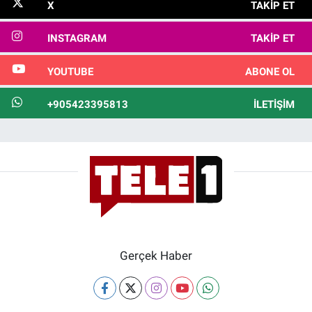
X
TAKIP ET
INSTAGRAM
TAKIP ET
YOUTUBE
ABONE OL
+905423395813
İLETIŞIM
Gerçek Haber