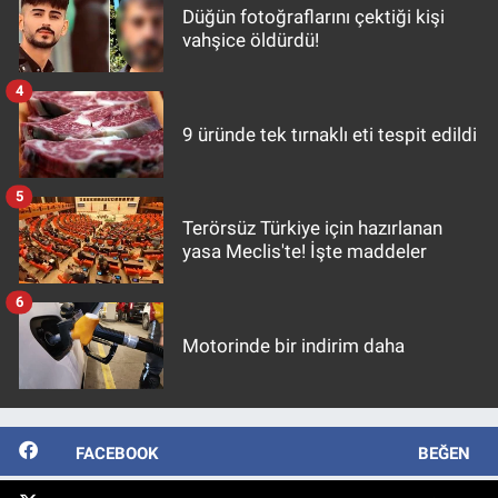
Düğün fotoğraflarını çektiği kişi
vahşice öldürdü!
4
9 üründe tek tırnaklı eti tespit edildi
5
Terörsüz Türkiye için hazırlanan
yasa Meclis'te! İşte maddeler
6
Motorinde bir indirim daha
FACEBOOK
BEĞEN