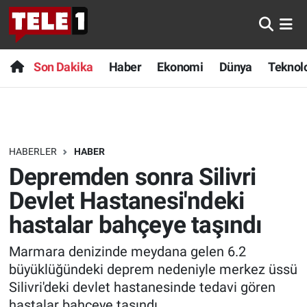
Anında Manşet
Son Dakika
Nöbetçi Eczaneler
Son Dakika
Haber
Ekonomi
Dünya
Teknolo
Başka Sohbetler
Haber
Hava Durumu
Belgesel
Ekonomi
Namaz Vakitleri
HABERLER
HABER
Bilim turu
Dünya
Trafik Durumu
Depremden sonra Silivri
Bilim ve Teknoloji Evreni
Teknoloji
Süper Lig Puan Durumu ve Fikstür
Devlet Hastanesi'ndeki
hastalar bahçeye taşındı
Doğa Konuşuyor
Sağlık
Tüm Manşetler
Marmara denizinde meydana gelen 6.2
Dünya
Spor
Son Dakika Haberleri
büyüklüğündeki deprem nedeniyle merkez üssü
Silivri'deki devlet hastanesinde tedavi gören
Ege Saati
Yayın Akışı
Haber Arşivi
hastalar bahçeye taşındı.