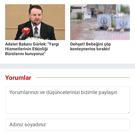
Adalet Bakanı Gürlek: "Yargı
Dehşet! Bebeğini çöp
Hizmetlerinin Etkinliği
konteynerine bıraktı!
Bürolarını kuruyoruz"
Yorumlar