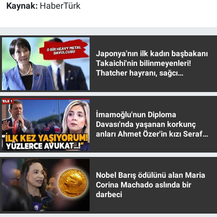
Nedir
Kaynak:
HaberTürk
Popüler
Programlar
Japonya'nın ilk kadın başbakanı
Takaichi'nin bilinmeyenleri!
Thatcher hayranı, sağcı
Sağlık
muhafazakar
Spor
İmamoğlu'nun Diploma
Davası'nda yaşanan korkunç
Teknoloji
anları Ahmet Özer'in kızı Seraf
Özer anlattı!
Türkiye'nin Geleceği
Nobel Barış ödülünü alan Maria
Türkiye'nin Gündemi
Corina Machado aslında bir
darbeci
Yerel Gündem