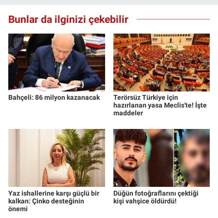
Yerel Yaşam
Bunlar da ilginizi çekebilir
Canlı Yayın
Bahçeli: 86 milyon kazanacak
Terörsüz Türkiye için
hazırlanan yasa Meclis'te! İşte
maddeler
Yaz ishallerine karşı güçlü bir
Düğün fotoğraflarını çektiği
kalkan: Çinko desteğinin
kişi vahşice öldürdü!
önemi