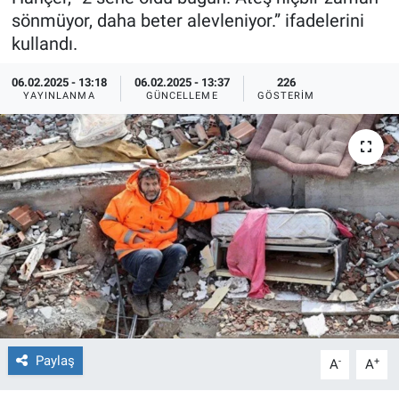
sönmüyor, daha beter alevleniyor.” ifadelerini
Ege'den Esintiler
İletişim
kullandı.
Eğitim
06.02.2025 - 13:18
06.02.2025 - 13:37
226
YAYINLANMA
GÜNCELLEME
GÖSTERIM
Eğlence
Ekonomi
Forum
Gerçeğin İzinde
Gün Başlıyor
Gün Bitiyor
Paylaş
-
+
A
A
Gün Ortası