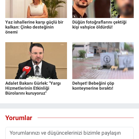
Yaz ishallerine karşı güçlü bir
Düğün fotoğraflarını çektiği
kalkan: Çinko desteğinin
kişi vahşice öldürdü!
önemi
Adalet Bakanı Gürlek: "Yargı
Dehşet! Bebeğini çöp
Hizmetlerinin Etkinliği
konteynerine bıraktı!
Bürolarını kuruyoruz"
Yorumlar