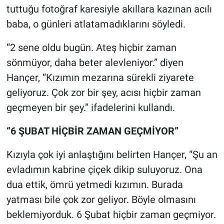
Nedir
tuttuğu fotoğraf karesiyle akıllara kazınan acılı
baba, o günleri atlatamadıklarını söyledi.
Popüler
“2 sene oldu bugün. Ateş hiçbir zaman
Programlar
sönmüyor, daha beter alevleniyor.” diyen
Hançer, “Kızımın mezarına sürekli ziyarete
Sağlık
geliyoruz. Çok zor bir şey, acısı hiçbir zaman
Spor
geçmeyen bir şey.” ifadelerini kullandı.
“6 ŞUBAT HİÇBİR ZAMAN GEÇMİYOR”
Teknoloji
Kızıyla çok iyi anlaştığını belirten Hançer, “Şu an
Türkiye'nin Geleceği
evladımın kabrine çiçek dikip suluyoruz. Ona
Türkiye'nin Gündemi
dua ettik, ömrü yetmedi kızımın. Burada
yatması bile çok zor geliyor. Böyle olmasını
Yerel Gündem
beklemiyorduk. 6 Şubat hiçbir zaman geçmiyor.