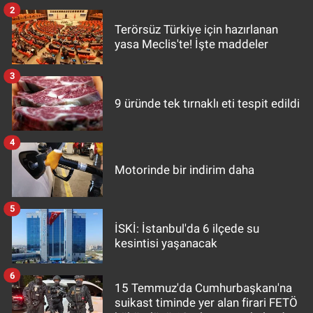
2
Terörsüz Türkiye için hazırlanan
yasa Meclis'te! İşte maddeler
3
9 üründe tek tırnaklı eti tespit edildi
4
Motorinde bir indirim daha
5
İSKİ: İstanbul'da 6 ilçede su
kesintisi yaşanacak
6
15 Temmuz'da Cumhurbaşkanı'na
suikast timinde yer alan firari FETÖ