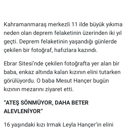
Gündem Özel
Kahramanmaraş merkezli 11 ilde büyük yıkıma
Günün görüntüsü
neden olan deprem felaketinin üzerinden iki yıl
geçti. Deprem felaketinin yaşandığı günlerde
Haber
çekilen bir fotoğraf, hafızlara kazındı.
İlan
Ebrar Sitesi’nde çekilen fotoğrafta yer alan bir
baba, enkaz altında kalan kızının elini tutarken
Kimdir
görülüyordu. O baba Mesut Hançer bugün
Koronavirüs
kızının mezarını ziyaret etti.
Kültür Sanat
“ATEŞ SÖNMÜYOR, DAHA BETER
ALEVLENİYOR”
Ne demişti
16 yaşındaki kızı Irmak Leyla Hançer’in elini