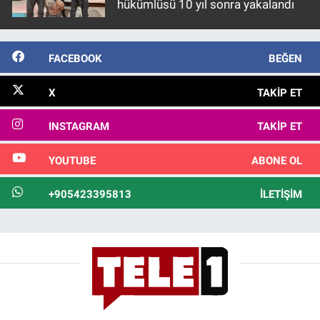
hükümlüsü 10 yıl sonra yakalandı
FACEBOOK
BEĞEN
X
TAKIP ET
INSTAGRAM
TAKIP ET
YOUTUBE
ABONE OL
+905423395813
İLETIŞIM