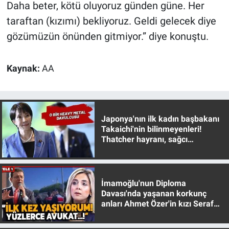
Daha beter, kötü oluyoruz günden güne. Her
Yerel Yaşam
taraftan (kızımı) bekliyoruz. Geldi gelecek diye
Canlı Yayın
gözümüzün önünden gitmiyor.” diye konuştu.
Kaynak:
AA
Japonya'nın ilk kadın başbakanı
Takaichi'nin bilinmeyenleri!
Thatcher hayranı, sağcı
muhafazakar
İmamoğlu'nun Diploma
Davası'nda yaşanan korkunç
anları Ahmet Özer'in kızı Seraf
Özer anlattı!