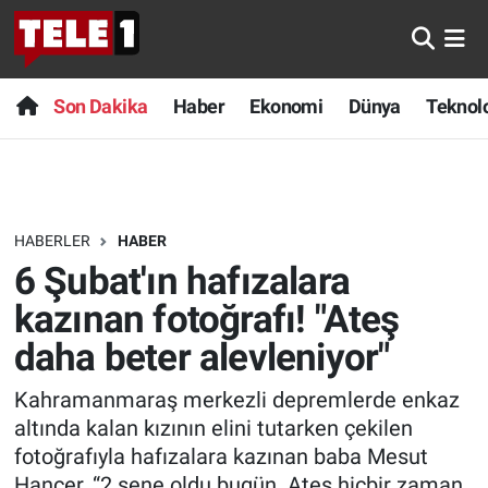
Anında Manşet
Son Dakika
Nöbetçi Eczaneler
Son Dakika
Haber
Ekonomi
Dünya
Teknolo
Başka Sohbetler
Haber
Hava Durumu
Belgesel
Ekonomi
Namaz Vakitleri
HABERLER
HABER
Bilim turu
Dünya
Trafik Durumu
6 Şubat'ın hafızalara
Bilim ve Teknoloji Evreni
Teknoloji
Süper Lig Puan Durumu ve Fikstür
kazınan fotoğrafı! "Ateş
daha beter alevleniyor"
Doğa Konuşuyor
Sağlık
Tüm Manşetler
Kahramanmaraş merkezli depremlerde enkaz
Dünya
Spor
Son Dakika Haberleri
altında kalan kızının elini tutarken çekilen
fotoğrafıyla hafızalara kazınan baba Mesut
Ege Saati
Yayın Akışı
Haber Arşivi
Hançer, “2 sene oldu bugün. Ateş hiçbir zaman