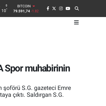
BITCOIN
°
10
79.591,74
-1.82
DOLAR
45,43620
0.02
EURO
53,38690
0.19
STERLİN
61,60380
0.18
G.ALTIN
6862,09000
0.19
BİST100
14.598,00
0
A Spor muhabirinin
n şoförü S.G. gazeteci Emre
taya çıktı. Saldırgan S.G.