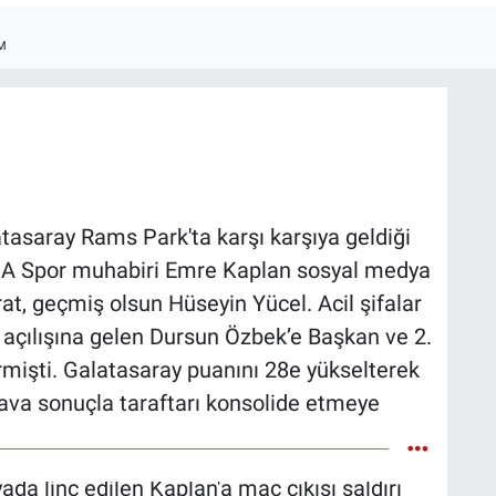
M
tasaray Rams Park'ta karşı karşıya geldiği
an A Spor muhabiri Emre Kaplan sosyal medya
, geçmiş olsun Hüseyin Yücel. Acil şifalar
e açılışına gelen Dursun Özbek’e Başkan ve 2.
rmişti. Galatasaray puanını 28e yükselterek
va sonuçla taraftarı konsolide etmeye
a linç edilen Kaplan'a maç çıkışı saldırı