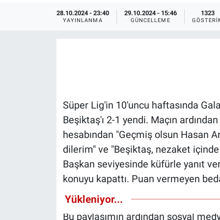
28.10.2024 - 23:40
29.10.2024 - 15:46
1323
Ege'den Esintiler
İletişim
YAYINLANMA
GÜNCELLEME
GÖSTERI
Eğitim
Eğlence
Ekonomi
Süper Lig'in 10'uncu haftasında Gala
Forum
Beşiktaş'ı 2-1 yendi. Maçın ardınd
hesabından "Geçmiş olsun Hasan Arat
Gerçeğin İzinde
dilerim" ve "Beşiktaş, nezaket içind
Başkan seviyesinde küfürle yanıt ve
Gün Başlıyor
konuyu kapattı. Puan vermeyen beda
devam." paylaşımını yaptı.
Gün Bitiyor
Yükleniyor...
Bu paylaşımın ardından sosyal medyad
Gün Ortası