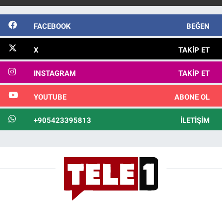
FACEBOOK
BEĞEN
X
TAKIP ET
INSTAGRAM
TAKIP ET
YOUTUBE
ABONE OL
+905423395813
İLETIŞIM