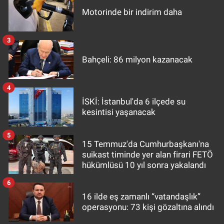
Motorinde bir indirim daha
3
Bahçeli: 86 milyon kazanacak
4
İSKİ: İstanbul'da 6 ilçede su
kesintisi yaşanacak
5
15 Temmuz'da Cumhurbaşkanı'na
suikast timinde yer alan firari FETÖ
hükümlüsü 10 yıl sonra yakalandı
6
16 ilde eş zamanlı “vatandaşlık”
operasyonu: 73 kişi gözaltına alındı