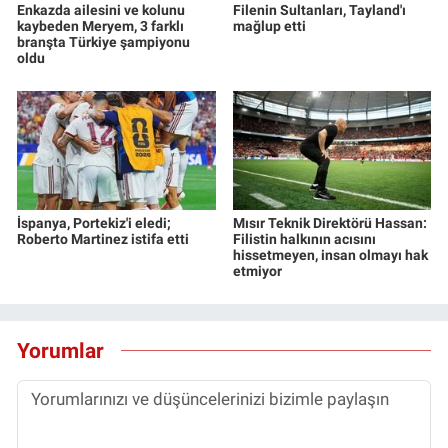
Enkazda ailesini ve kolunu
Filenin Sultanları, Tayland'ı
kaybeden Meryem, 3 farklı
mağlup etti
branşta Türkiye şampiyonu
oldu
İspanya, Portekiz'i eledi;
Mısır Teknik Direktörü Hassan:
Roberto Martinez istifa etti
Filistin halkının acısını
hissetmeyen, insan olmayı hak
etmiyor
Yorumlar