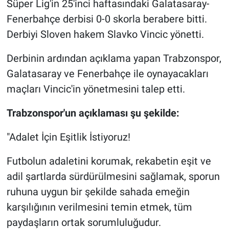
Süper Lig'in 25'inci haftasındaki Galatasaray-
Fenerbahçe derbisi 0-0 skorla berabere bitti.
Gündem Özel
Derbiyi Sloven hakem Slavko Vincic yönetti.
Günün görüntüsü
Derbinin ardından açıklama yapan Trabzonspor,
Galatasaray ve Fenerbahçe ile oynayacakları
Haber
maçları Vincic'in yönetmesini talep etti.
İlan
Trabzonspor'un açıklaması şu şekilde:
Kimdir
"Adalet İçin Eşitlik İstiyoruz!
Koronavirüs
Futbolun adaletini korumak, rekabetin eşit ve
adil şartlarda sürdürülmesini sağlamak, sporun
Kültür Sanat
ruhuna uygun bir şekilde sahada emeğin
karşılığının verilmesini temin etmek, tüm
Ne demişti
paydaşların ortak sorumluluğudur.