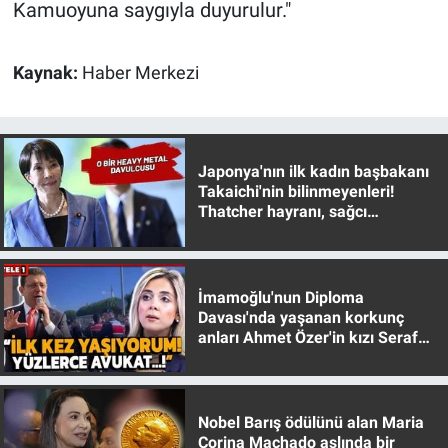
Kamuoyuna saygıyla duyurulur."
Yerel Yaşam
Canlı Yayın
Kaynak:
Haber Merkezi
Japonya'nın ilk kadın başbakanı
Takaichi'nin bilinmeyenleri!
Thatcher hayranı, sağcı
muhafazakar
İmamoğlu'nun Diploma
Davası'nda yaşanan korkunç
anları Ahmet Özer'in kızı Seraf
Özer anlattı!
Nobel Barış ödülünü alan Maria
Corina Machado aslında bir