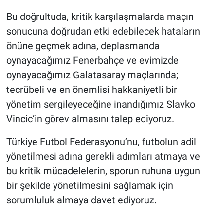
Nedir
Bu doğrultuda, kritik karşılaşmalarda maçın
Popüler
sonucuna doğrudan etki edebilecek hataların
önüne geçmek adına, deplasmanda
Programlar
oynayacağımız Fenerbahçe ve evimizde
oynayacağımız Galatasaray maçlarında;
Sağlık
tecrübeli ve en önemlisi hakkaniyetli bir
Spor
yönetim sergileyeceğine inandığımız Slavko
Vincic’in görev almasını talep ediyoruz.
Teknoloji
Türkiye Futbol Federasyonu’nu, futbolun adil
Türkiye'nin Geleceği
yönetilmesi adına gerekli adımları atmaya ve
bu kritik mücadelelerin, sporun ruhuna uygun
Türkiye'nin Gündemi
bir şekilde yönetilmesini sağlamak için
sorumluluk almaya davet ediyoruz.
Yerel Gündem