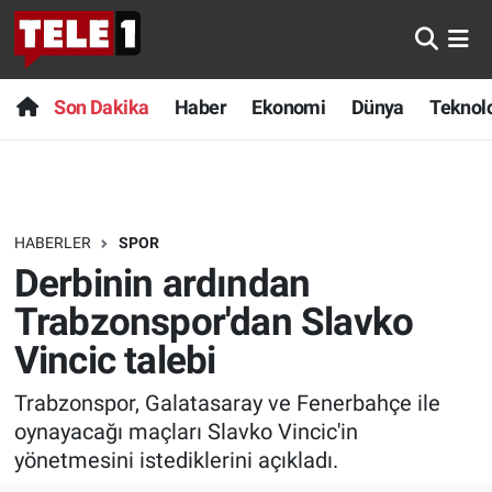
Anında Manşet
Son Dakika
Nöbetçi Eczaneler
Son Dakika
Haber
Ekonomi
Dünya
Teknolo
Başka Sohbetler
Haber
Hava Durumu
Belgesel
Ekonomi
Namaz Vakitleri
HABERLER
SPOR
Bilim turu
Dünya
Trafik Durumu
Derbinin ardından
Bilim ve Teknoloji Evreni
Teknoloji
Süper Lig Puan Durumu ve Fikstür
Trabzonspor'dan Slavko
Vincic talebi
Doğa Konuşuyor
Sağlık
Tüm Manşetler
Trabzonspor, Galatasaray ve Fenerbahçe ile
Dünya
Spor
Son Dakika Haberleri
oynayacağı maçları Slavko Vincic'in
yönetmesini istediklerini açıkladı.
Ege Saati
Yayın Akışı
Haber Arşivi